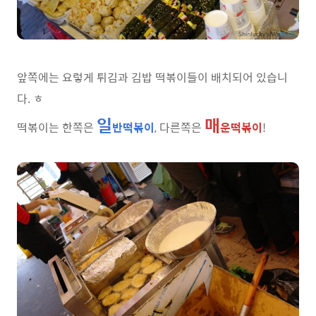
앞쪽에는 요렇게 튀김과 김밥 떡볶이들이 배치되어 있습니
다. ㅎ
일
매
떡볶이는 한쪽은
반떡볶이
, 다른쪽은
운
떡볶이
!