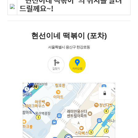
"현선이네 떡볶이"의 위치를 알려
드릴께요~!