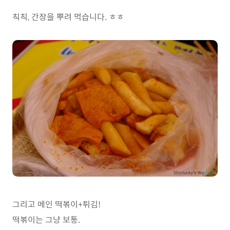
칙칙, 간장을 뿌려 먹습니다. ㅎㅎ
그리고 메인 떡볶이+튀김!
떡볶이는 그냥 보통.