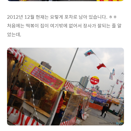
2012년 12월 현재는 요렇게 포차로 남아 있습니다. ㅎㅎ
처음에는 떡볶이 집이 여기밖에 없어서 장사가 잘되는 줄 알
았는데,