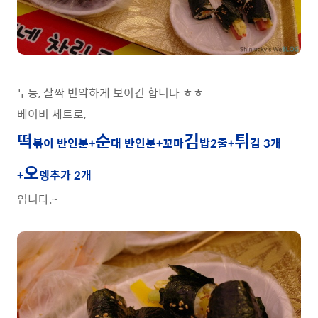
두둥, 살짝 빈약하게 보이긴 합니다 ㅎㅎ
베이비 세트로,
떡
순
김
튀
볶이 반인분+
대 반인분+꼬마
밥2줄+
김 3개
오
+
뎅추가 2개
입니다.~