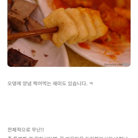
오뎅에 양념 찍어먹는 재미도 있습니다. ㅋ
전체적으로 무난!!