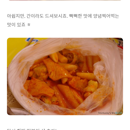
아쉽지만, 간이라도 드셔보시죠. 뻑뻑한 맛에 양념찍어먹는
맛이 있죠 ㅎ