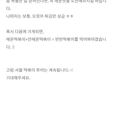
좀 특별한 걸 원하신다면, 꼭 매운맛을 도전해보시길 바랍니
다.
나머지는 보통, 오징어 튀김만 상급 ㅎㅎ
혹시 다음에 가게되면,
매운떡볶이+안매운떡볶이 = 반반떡볶이를 먹어봐야겠습니
다. :)
고럼 서울 떡볶이 투어는 계속됩니다.~!
기대해주세요.