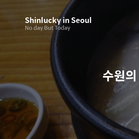
Shinlucky in Seoul
No day But Today
수원의