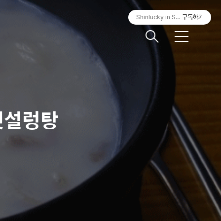
Shinlucky in Seoul
구독하기
메
뉴
옛설렁탕