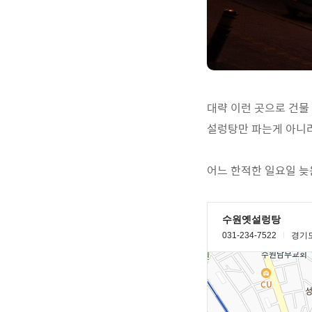
대략 이런 곳으로 건물
설렁탕만 파는게 아니라
어느 한적한 일요일 늦