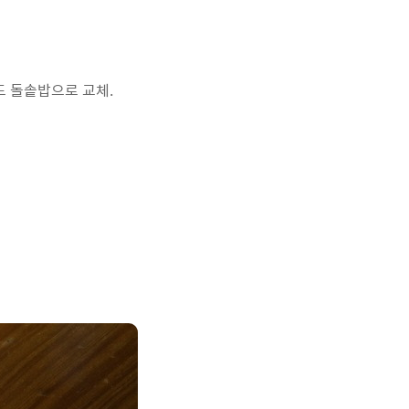
도 돌솥밥으로 교체.