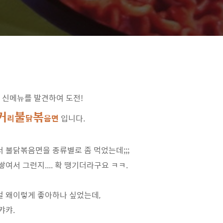
. 신메뉴를 발견하여 도전!
커
불
볶
리
닭
음면
입니다.
 불닭볶음면을 종류별로 좀 먹었는데;;;
여서 그런지.... 확 땡기더라구요 ㅋㅋ.
걸 왜이렇게 좋아하나 싶었는데,
캬캬.