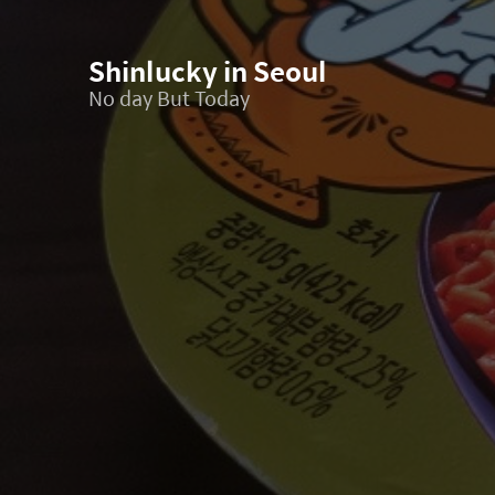
Shinlucky in Seoul
No day But Today