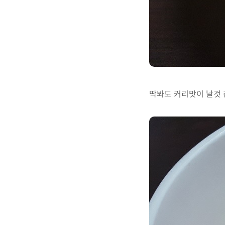
딱봐도 커리맛이 날것 