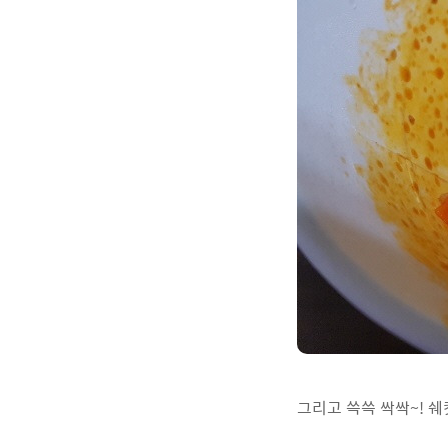
그리고 쓱쓱 싹싹~! 쉐