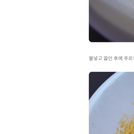
물넣고 끓인 후에 주르