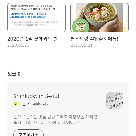
2020년 1월 롯데카드 발급을 위한 최적의 이벤트 (엘포인트 자동차세 연납)
편스토랑 4대 출시메뉴! 이영자의 태안탕면!(파래탕면) 우승
2020.01.30
2020.01.24
댓글
0
Shinlucky in Seoul
IT
분야 크리에이터
눈으로 즐기는 맛집 탐방 그리고 좌충우돌 요리 연
습기! 그리고 각종 문화에 대한 이야기!
구독하기