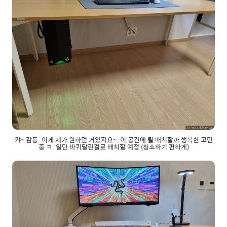
캬~ 감동. 이게 제가 원하던 거였지요~. 이 공간에 뭘 배치할까 행복한 고민
중 ㅋ. 일단 바퀴달린걸로 배치할 예정 (청소하기 편하게)