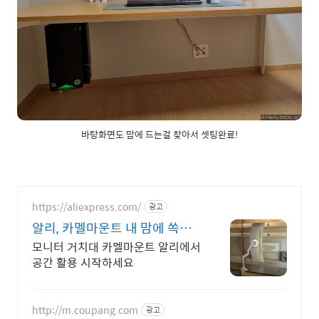
바탕화면도 맘에 드는걸 찾아서 셋팅완료!
https://aliexpress.com/
광고
알리, 카멜마운트 내 맘에 쏙드
는 오늘의 특가
모니터 거치대 카멜마운트 알리에서
공간 활용 시작하세요
http://m.coupang.com
광고