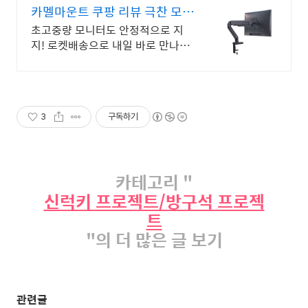
카멜마운트 쿠팡 리뷰 극찬 모니
터암
초고중량 모니터도 안정적으로 지
지! 로켓배송으로 내일 바로 만나세
요. 카멜마운트 전 상품 와우회원 무
료배송. 30일 안심 반품으로 경험하
세요.
3
구독하기
카테고리 "
신럭키 프로젝트/방구석 프로젝
트
"의 더 많은 글 보기
관련글