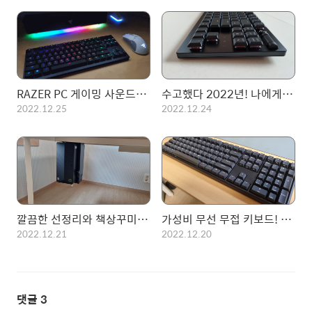
RAZER PC 게이밍 사운드바 레비아탄 V2 X (Leviathan V2 X)
수고했다 2022년! 나에게 주는 크리스마스 선물, RAZER DEATHSTALKER V2 PRO TKL
2022.12.25
2022.12.24
깔끔한 선정리와 책상꾸미기를 위한 필수품! 카멜마운트 데스크탑 거치대 PCH
가성비 무선 무접 키보드! 한성컴퓨터 GK898B
2022.12.21
2022.12.20
댓글
3