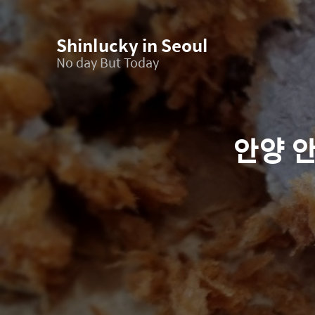
Shinlucky in Seoul
No day But Today
안양 