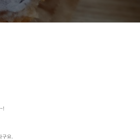
~!
라구요.