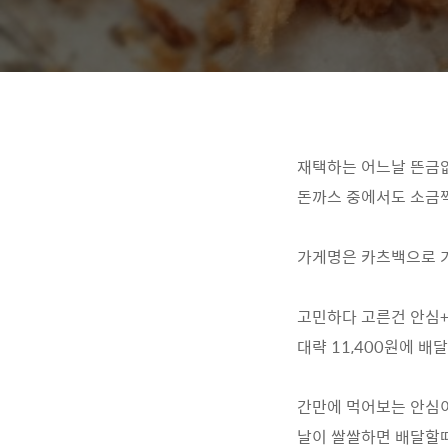
재택하는 어느날 뜬금
돈까스 중에서도 소금
가게명은 카츠백으로 가
고민하다 고른건 안심+
대략 11,400원에 
간만에 먹어보는 안심
날이 쌀쌀하면 배달할때