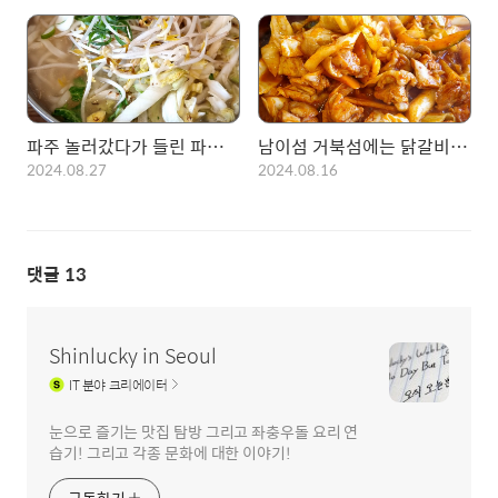
파주 놀러갔다가 들린 파주닭국수 본점! 아이랑 잘 먹고 왔습니다.
남이섬 거북섬에는 닭갈비집이 많다! 남이섬꼬꼬숯불닭갈비 후기
2024.08.27
2024.08.16
댓글
13
Shinlucky in Seoul
IT
분야 크리에이터
눈으로 즐기는 맛집 탐방 그리고 좌충우돌 요리 연
습기! 그리고 각종 문화에 대한 이야기!