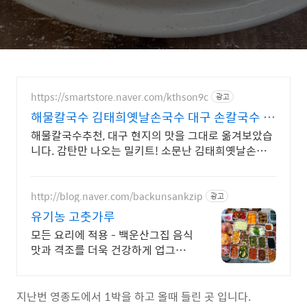
https://smartstore.naver.com/kthson9c
광고
해물칼국수 김태희옛날손국수 대구 손칼국수 맛
집 밀키트
해물칼국수추천, 대구 현지의 맛을 그대로 옮겨보았습
니다. 감탄만 나오는 밀키트! 소문난 김태희옛날손국
수의 소문난 손국수를 집에서 편하게 즐겨보세요!
http://blog.naver.com/backunsankzip
광고
유기농 고춧가루
모든 요리에 적용 - 백운산그집 음식
맛과 격조를 더욱 건강하게 업그레
이드 화학조미료 비사용, 유기농쌀
밥 및 현미밥, 직접빚은 유기농 전통
간장,된장으로 조리
지난번 영종도에서 1박을 하고 올때 들린 곳 입니다.