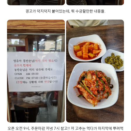
경고가 덕지덕지 붙어있는데, 뭐 수긍할만한 내용들.
오픈 오전 9시, 주문마감 저녁 7시 참고!! 저 고추는 먹다가 마지막에 뿌려먹