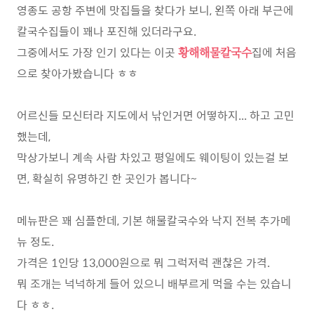
영종도 공항 주변에 맛집들을 찾다가 보니, 왼쪽 아래 부근에
칼국수집들이 꽤나 포진해 있더라구요.
그중에서도 가장 인기 있다는 이곳
집에 처음
황해해물칼국수
으로 찾아가봤습니다 ㅎㅎ
어르신들 모신터라 지도에서 낚인거면 어떻하지... 하고 고민
했는데,
막상가보니 계속 사람 차있고 평일에도 웨이팅이 있는걸 보
면, 확실히 유명하긴 한 곳인가 봅니다~
메뉴판은 꽤 심플한데, 기본 해물칼국수와 낙지 전복 추가메
뉴 정도.
가격은 1인당 13,000원으로 뭐 그럭저럭 괜찮은 가격.
뭐 조개는 넉넉하게 들어 있으니 배부르게 먹을 수는 있습니
다 ㅎㅎ.