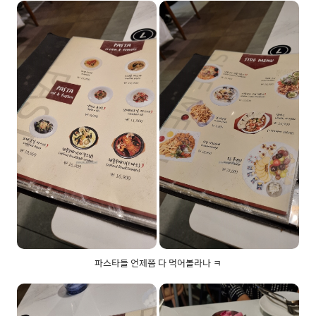
파스타들 언제쯤 다 먹어볼라나 ㅋ