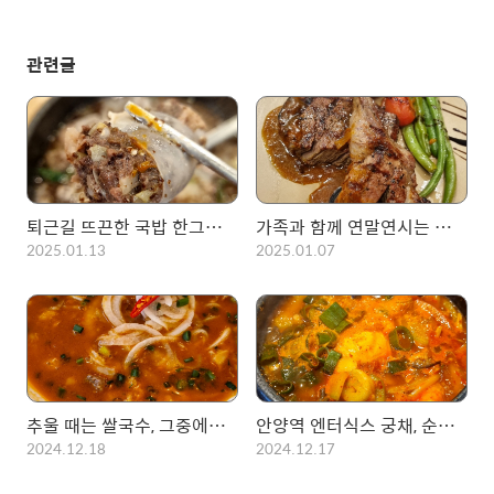
관련글
퇴근길 뜨끈한 국밥 한그릇, 평촌 24시간 병천순대 순대국
가족과 함께 연말연시는 양식으로! 소풍 안심 양갈비 스테이크
2025.01.13
2025.01.07
추울 때는 쌀국수, 그중에서도 매운곱창쌀국수!
안양역 엔터식스 궁채, 순두부와 냉면 그리고 낙지덮밥
2024.12.18
2024.12.17