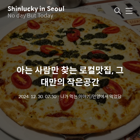
Shinlucky in Seoul
메
No day But Today
뉴
아는 사람만 찾는 로컬맛집, 그
대만의 작은공간
2024. 12. 30. 07:50
ㆍ
나가 먹는 이야기/안양에서 먹었당