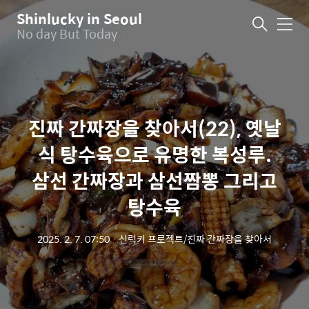
Shinlucky in Seoul
메
No day But Today
뉴
진짜 간짜장을 찾아서(22), 옛날
식 탕수육으로 유명한 복성루.
삼선 간짜장과 삼선짬뽕 그리고
탕수육
2025. 2. 7. 07:50
ㆍ
신럭키 프로젝트/진짜 간짜장을 찾아서