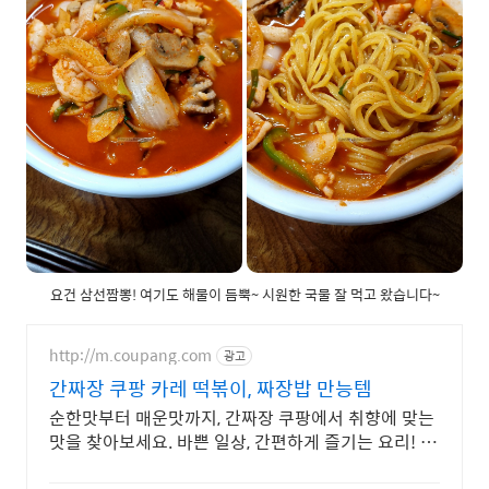
요건 삼선짬뽕! 여기도 해물이 듬뿍~ 시원한 국물 잘 먹고 왔습니다~
http://m.coupang.com
광고
간짜장 쿠팡 카레 떡볶이, 짜장밥 만능템
순한맛부터 매운맛까지, 간짜장 쿠팡에서 취향에 맞는
맛을 찾아보세요. 바쁜 일상, 간편하게 즐기는 요리! 로
켓배송으로 빠르게 받아보세요.