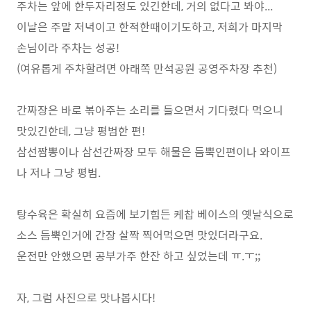
주차는 앞에 한두자리정도 있긴한데, 거의 없다고 봐야...
이날은 주말 저녁이고 한적한때이기도하고, 저희가 마지막
손님이라 주차는 성공!
(여유롭게 주차할려면 아래쪽 만석공원 공영주차장 추천)
간짜장은 바로 볶아주는 소리를 들으면서 기다렸다 먹으니
맛있긴한데, 그냥 평범한 편!
삼선짬뽕이나 삼선간짜장 모두 해물은 듬뿍인편이나 와이프
나 저나 그냥 평범.
탕수육은 확실히 요즘에 보기힘든 케찹 베이스의 옛날식으로
소스 듬뿍인거에 간장 살짝 찍어먹으면 맛있더라구요.
운전만 안했으면 공부가주 한잔 하고 싶었는데 ㅠ.ㅜ;;
자, 그럼 사진으로 맛나봅시다!