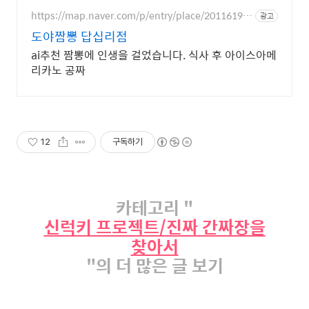
https://map.naver.com/p/entry/place/20116194
광고
84
도야짬뽕 답십리점
ai추천 짬뽕에 인생을 걸었습니다. 식사 후 아이스아메
리카노 공짜
12
구독하기
카테고리 "
신럭키 프로젝트/진짜 간짜장을
찾아서
"의 더 많은 글 보기