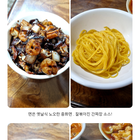
면은 옛날식 노오란 중화면 . 잘볶아진 간짜장 소스!