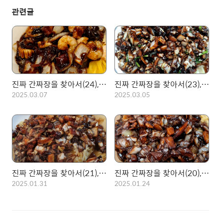
관련글
진짜 간짜장을 찾아서(24), 마포를 대표하는 노포 중국집 복성각 본점
진짜 간짜장을 찾아서(23), 간짜장의 성지 마포 신성각! 평일 오픈런도 줄서먹는 찐 성지
2025.03.07
2025.03.05
진짜 간짜장을 찾아서(21), 천호동 노포 대성원 간짜장
진짜 간짜장을 찾아서(20), 간짜장 매니아들의 성지! 성남 의천각!
2025.01.31
2025.01.24