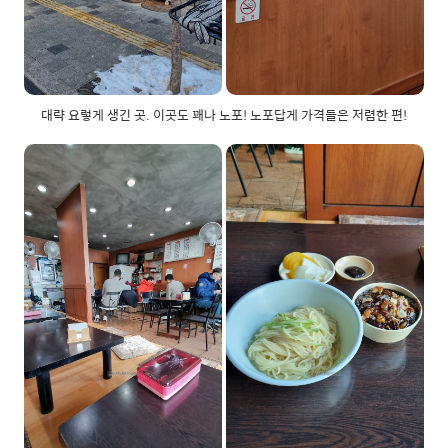
대략 요렇게 생긴 곳. 이곳도 꽤나 노포! 노포답게 가격들은 저렴한 편!