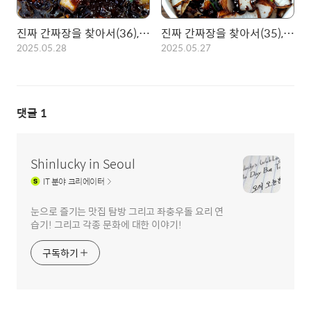
진짜 간짜장을 찾아서(36), 종로 영화루! 고추간짜장의 탑 인정!
진짜 간짜장을 찾아서(35), 마포 양정원! 엔하이픈 성지에서 먹는 삼선간짜장
2025.05.28
2025.05.27
댓글
1
Shinlucky in Seoul
IT
분야 크리에이터
눈으로 즐기는 맛집 탐방 그리고 좌충우돌 요리 연
습기! 그리고 각종 문화에 대한 이야기!
구독하기