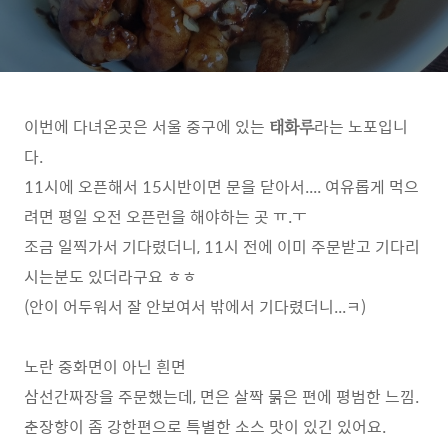
이번에 다녀온곳은 서울 중구에 있는
라는 노포입니
태화루
다.
11시에 오픈해서 15시반이면 문을 닫아서.... 여유롭게 먹으
려면 평일 오전 오픈런을 해야하는 곳 ㅠ.ㅜ
조금 일찍가서 기다렸더니, 11시 전에 이미 주문받고 기다리
시는분도 있더라구요 ㅎㅎ
(안이 어두워서 잘 안보여서 밖에서 기다렸더니...ㅋ)
노란 중화면이 아닌 흰면
삼선간짜장을 주문했는데, 면은 살짝 묽은 편에 평범한 느낌.
춘장향이 좀 강한편으로 특별한 소스 맛이 있긴 있어요.