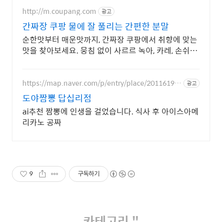
http://m.coupang.com
광고
간짜장 쿠팡 물에 잘 풀리는 간편한 분말
순한맛부터 매운맛까지, 간짜장 쿠팡에서 취향에 맞는
맛을 찾아보세요. 뭉침 없이 사르르 녹아, 카레, 손쉬운
한 끼를 완성하세요.
https://map.naver.com/p/entry/place/20116194
광고
84
도야짬뽕 답십리점
ai추천 짬뽕에 인생을 걸었습니다. 식사 후 아이스아메
리카노 공짜
9
구독하기
카테고리 "