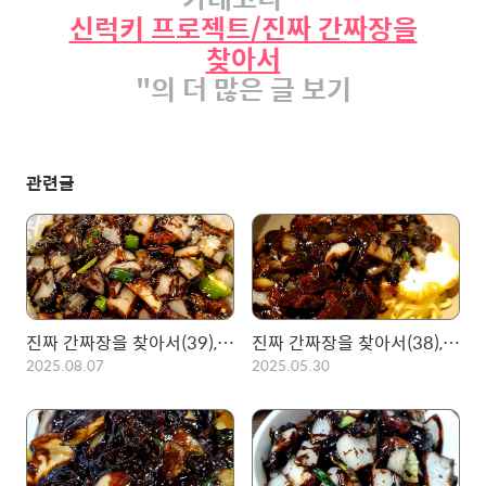
신럭키 프로젝트/진짜 간짜장을
찾아서
"의 더 많은 글 보기
관련글
진짜 간짜장을 찾아서(39), 외대앞 찐 노포 영화장의 고추삼선간짜장
진짜 간짜장을 찾아서(38), 서교동 진향! 가지와 청양고추 그리고 천마가 들어간 간짜장!
2025.08.07
2025.05.30