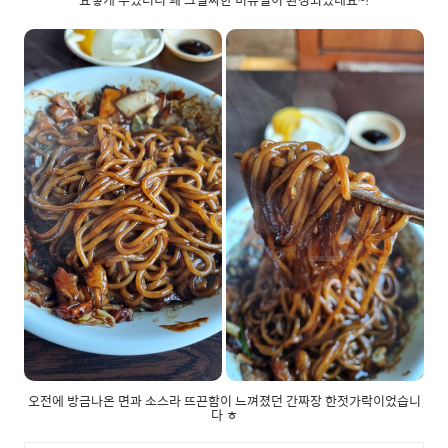
오전에 방금나온 면과 소스라 뜨끈함이 느껴졌던 간짜장 한젓가락이었습니
다 ㅎ