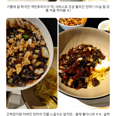
기름에 잘 튀겨진 계란후라이가 킥! 서비스로 조금 올라간 천마!! (사실 잘 모
름 처음 먹어봄 ㅎ)
간짜장이랑 비벼진 천마의 맛을 느낄수는 없지만.. 몸에 좋다니까 ㅎㅎ. 살짝