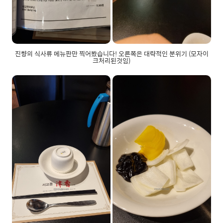
진향의 식사류 메뉴판만 찍어봤습니다! 오른쪽은 대략적인 분위기 (모자이
크처리된것임)