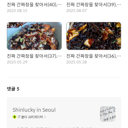
진짜 간짜장을 찾아서(40), 성북구 노포 옛날중국집! 가성비의 간짜장
진짜 간짜장을 찾아서(39), 외대앞 찐 노포 영화장의 고추삼선간짜장
2025.08.15
2025.08.07
진짜 간짜장을 찾아서(37), 중구 태화루! 3시전에 가야 먹을 수 있는 노포
진짜 간짜장을 찾아서(36), 종로 영화루! 고추간짜장의 탑 인정!
2025.05.29
2025.05.28
댓글
5
Shinlucky in Seoul
IT
분야 크리에이터