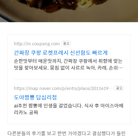
http://m.coupang.com
광고
간짜장 쿠팡 로켓프레시 신선함도 빠르게
순한맛부터 매운맛까지, 간짜장 쿠팡에서 취향에 맞는
맛을 찾아보세요. 뭉침 없이 사르르 녹아, 카레, 손쉬운
한 끼를 완성하세요.
https://map.naver.com/p/entry/place/20116194
광고
84
도야짬뽕 답십리점
ai추천 짬뽕에 인생을 걸었습니다. 식사 후 아이스아메
리카노 공짜
다른분들의 후기를 보고 한번 가야겠다고 결심했다가 들린