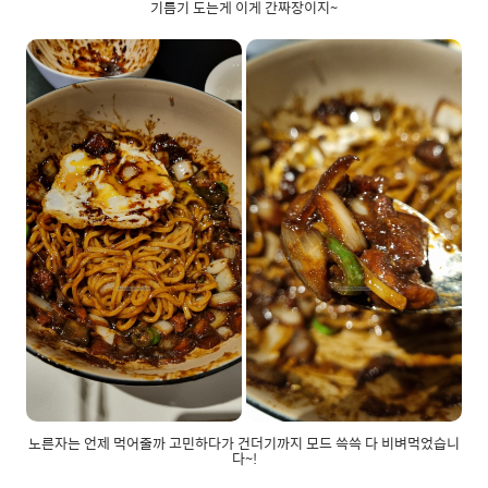
기름기 도는게 이게 간짜장이지~
노른자는 언제 먹어줄까 고민하다가 건더기까지 모드 쓱쓱 다 비벼먹었습니
다~!