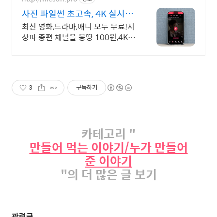
사진 파일썬 초고속, 4K 실시간
보기!
최신 영화,드라마,애니 모두 무료!지
상파 종편 채널을 몽땅 100원,4K 스
트리밍
3
구독하기
카테고리 "
만들어 먹는 이야기/누가 만들어
준 이야기
"의 더 많은 글 보기
관련글