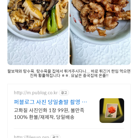
팔보채와 탕수육. 탕수육을 집에서 튀겨주시다니... 바로 튀긴거 한입 먹으면
진짜 황홀해집니다 ㅎㅎ. 요날은 중국집에 온줄!!
http://m.publog.co.kr
광고
퍼블로그 사진 당일출발 촬영 당
시 색감 그대로
고화질 사진인화 1장 99원, 불만족
100% 환불/재제작, 당일배송
http://filesun.pro
광고