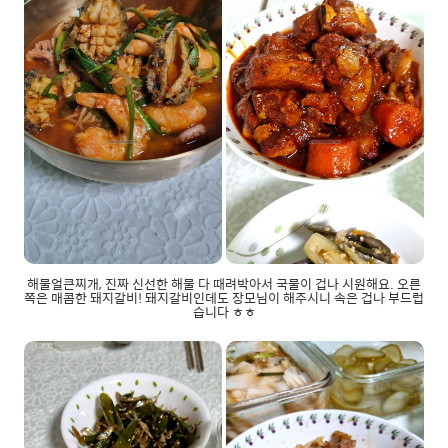
해물얼큰찌개, 진짜 신선한 해물 다 때려박아서 국물이 겁나 시원해요. 오른
쪽은 매콤한 돼지갈비! 돼지갈비인데도 장모님이 해주시니 속은 겁나 부드럽
습니다 ㅎㅎ