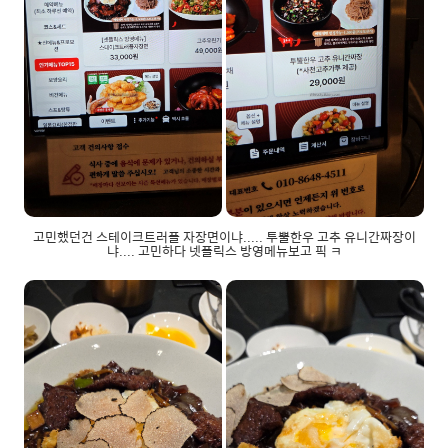
고민했던건 스테이크트러플 자장면이냐..... 투뿔한우 고추 유니간짜장이
냐.... 고민하다 넷플릭스 방영메뉴보고 픽 ㅋ