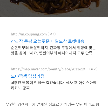
http://m.coupang.com
광고
간짜장 쿠팡 오늘주문 내일도착 로켓배송
순한맛부터 매운맛까지, 간짜장 쿠팡에서 취향에 맞는
맛을 찾아보세요. 맵린이부터 매니아까지 모두 만족!
와우회원은 30일 내 무료 반품.
https://map.naver.com/p/entry/place/20116194
광고
84
도야짬뽕 답십리점
ai추천 짬뽕에 인생을 걸었습니다. 식사 후 아이스아메
리카노 공짜
우연히 검색하다가 알게된 집으로 가게명은 무탄 이라고 합