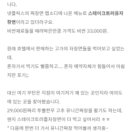
니다.
넷플릭스의 짜장면 랩소디에 나온 메뉴로
스테이크트러플자
장면
이라고 있더라구요.
비싼재료들을 때려박은만큼 가격도 비싼 33,000원.
원래 호텔에서 판매하는 고가의 자장면들을 먹어보고 싶었는
데,
혼자가서 먹기도 뻘쭘하고.... 혼자 예약자체가 힘들어서 아쉽
지만 포기;;
대신 여기 무탄은 지점이 여기저기 꽤 있는 곳인지라 여의도
에 있는 곳을 찾아봤습니다.
29,000원짜리 투뿔한우 고추 유니간짜장을 팔기도 하는데,
왠지 스테이크트러플자장면이 더 먹고 싶어서리 ㅎㅎ
* 다음에 한번 더 가서 유니간짜장 먹어볼까 생각중~