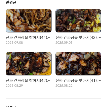
관련글
진짜 간짜장을 찾아서(44), 영등포 노포 송죽장의 간짜장!
진짜 간짜장을 찾아서(43), 부천 은둔식당 3대 맛의 달인! 황금장, 간짜장
2025.09.08
2025.09.05
진짜 간짜장을 찾아서(42), 고양 신흥강자 대박난 대박각! 삼선 갓짜장
진짜 간짜장을 찾아서(41), 수원 장안문 노포 북회원의 해물간짜장
2025.08.29
2025.08.22