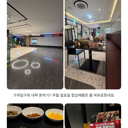
가게입구와 내부 분위기!! 주말 일요일 점심때쯤은 좀 여유로웠네요.