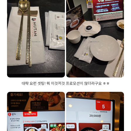
대략 요런 셋팅! 뭐 이것저것 프로모션이 많더라구요 ㅎㅎ