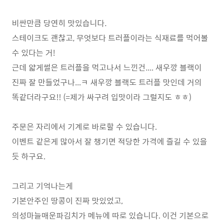
비싼만큼 당연히 맛있습니다.
스테이크도 괜찮고, 무엇보다 트러플이라는 식재료를 먹어볼
수 있다는 거!
근데 얇게썰은 트러플을 먹고나서 느낀건.... 새우깡 블랙이
진짜 잘 만들었구나...ㅋ 새우깡 블랙도 트러플 맛인데 거의
똑같더라구요!! (=제가 싸구려 입맛이라 그럴지도 ㅎㅎ)
주문은 자리에서 기계로 바로할 수 있습니다.
이벤트 같은게 많아서 잘 챙기면 적당한 가격에 즐길 수 있을
듯 하구요.
그리고 기억나는게
기본안주인 땅콩이 진짜 맛있었고,
의성마늘매운파김치가 메뉴에 따로 있습니다. 이건 기본으로