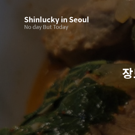
Shinlucky in Seoul
No day But Today
장