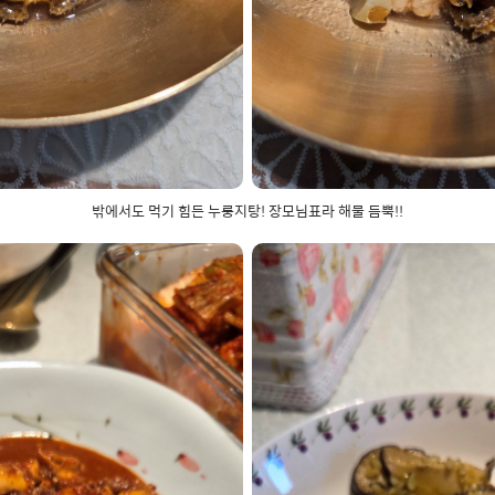
밖에서도 먹기 힘든 누룽지탕! 장모님표라 해물 듬뿍!!