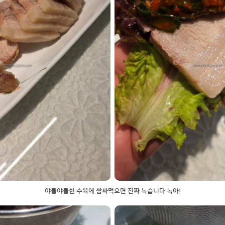
야들야들한 수육에 쌈싸먹으면 진짜 녹습니다 녹아!