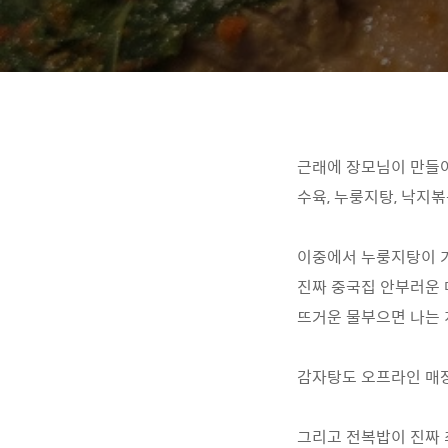
근래에 장모님이 만들
수육, 누룽지탕, 낙지볶
이중에서 누룽지탕이 
진짜 중국집 안부러운 
뜨거운 물부으면 나는 
감자탕도 오프라인 매
그리고 전복밥이 진짜 