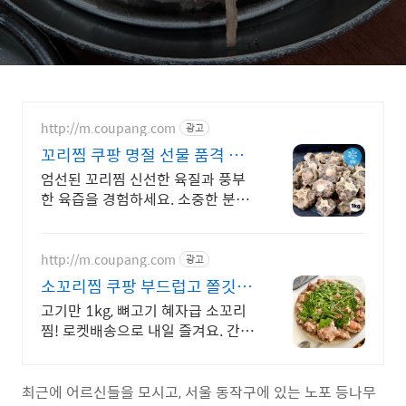
http://m.coupang.com
광고
꼬리찜 쿠팡 명절 선물 품격 소
고기
엄선된 꼬리찜 신선한 육질과 풍부
한 육즙을 경험하세요. 소중한 분께
드릴 프리미엄 소고기, 와우회원이
라면 30일 내 무료반품.
http://m.coupang.com
광고
소꼬리찜 쿠팡 부드럽고 쫄깃한
식감
고기만 1kg, 뼈고기 혜자급 소꼬리
찜! 로켓배송으로 내일 즐겨요. 간편
한 밀키트급! 손님맞이, 집들이 걱정
없이 소꼬리찜을 만나세요.
최근에 어르신들을 모시고, 서울 동작구에 있는 노포 등나무