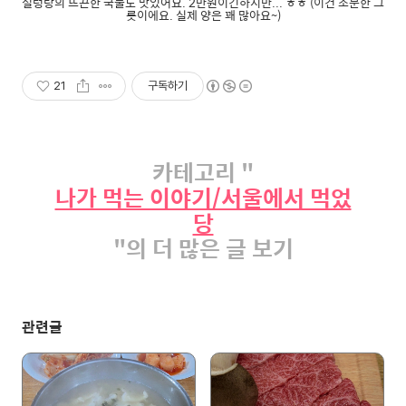
설렁탕의 뜨끈한 국물도 맛있어요. 2만원이긴하지만... ㅎㅎ (이건 소분한 그
릇이에요. 실제 양은 꽤 많아요~)
21
구독하기
카테고리 "
나가 먹는 이야기/서울에서 먹었
당
"의 더 많은 글 보기
관련글