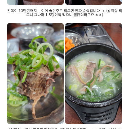
왼쪽이 10만원어치... 이게 술안주로 먹으면 진짜 순삭입니다 ㅋ. (밥이랑 먹
으니 그나마 1.5덩이씩 먹으니 괜찮더라구요 ㅎㅎ)