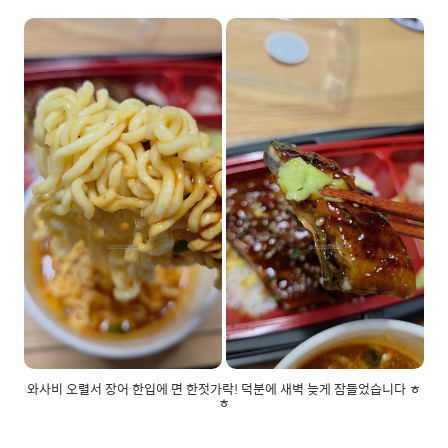
와사비 오렬서 장어 한입에 면 한젓가락! 덕분에 새벽 늦게 잠들었습니다 ㅎ
ㅎ