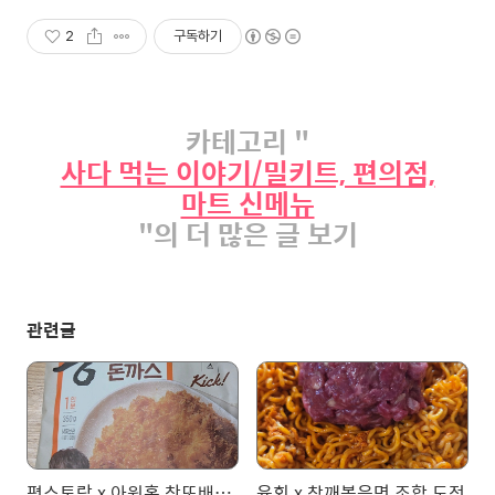
2
구독하기
카테고리 "
사다 먹는 이야기/밀키트, 편의점,
마트 신메뉴
"의 더 많은 글 보기
관련글
편스토랑 x 아워홈 찬또배기 대단한왕돈까스
육회 x 참깨볶음면 조합 도전