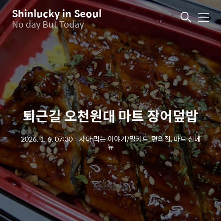
Shinlucky in Seoul
메
No day But Today
뉴
퇴근길 오천원대 마트 장어덮밥
2026. 1. 6. 07:30
ㆍ
사다 먹는 이야기/밀키트, 편의점, 마트 신메
뉴