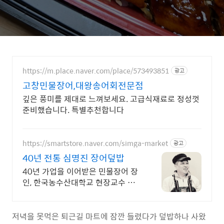
https://m.place.naver.com/place/573493851
광고
고창민물장어,대왕송어회전문점
깊은 풍미를 제대로 느껴보세요. 고급식재료로 정성껏
준비했습니다. 특별추천합니다
https://smartstore.naver.com/simga-market
광고
40년 전통 심명진 장어덮밥
40년 가업을 이어받은 민물장어 장
인, 한국농수산대학교 현장교수 전
국식당유통, 재구매율 높은 명품 장
어
저녁을 못먹은 퇴근길 마트에 잠깐 들렸다가 덮밥하나 사왔