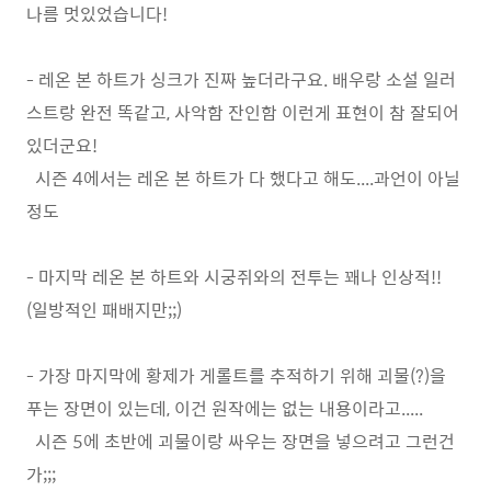
나름 멋있었습니다!
- 레온 본 하트가 싱크가 진짜 높더라구요. 배우랑 소설 일러
스트랑 완전 똑같고, 사악함 잔인함 이런게 표현이 참 잘되어
있더군요!
시즌 4에서는 레온 본 하트가 다 했다고 해도....과언이 아닐
정도
- 마지막 레온 본 하트와 시궁쥐와의 전투는 꽤나 인상적!!
(일방적인 패배지만;;)
- 가장 마지막에 황제가 게롤트를 추적하기 위해 괴물(?)을
푸는 장면이 있는데, 이건 원작에는 없는 내용이라고.....
시즌 5에 초반에 괴물이랑 싸우는 장면을 넣으려고 그런건
가;;;