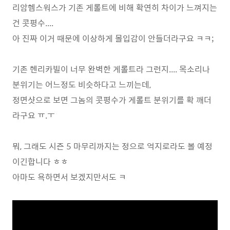
리암헴스워스가 기존 게롤트에 비해 확연히 차이가 느껴지는
건 콧평수....
아 진짜 이거 때문에 이상하게 몰입감이 안들더라구요 ㅋㅋ;
기존 헨리카빌이 너무 완벽한 게롤트라 그런지.... 목소리나
분위기는 어느정도 비슷하다고 느끼는데,
정면샷으로 보면 그놈의 콧평수가 게롤트 분위기를 확 깨더
라구요 ㅠ.ㅜ
뭐, 그래도 시즌 5 마무리까지는 정으로 억지로라도 볼 예정
이긴합니다 ㅎㅎ
아마도 욕하면서 보겠지만서도 ㅋ