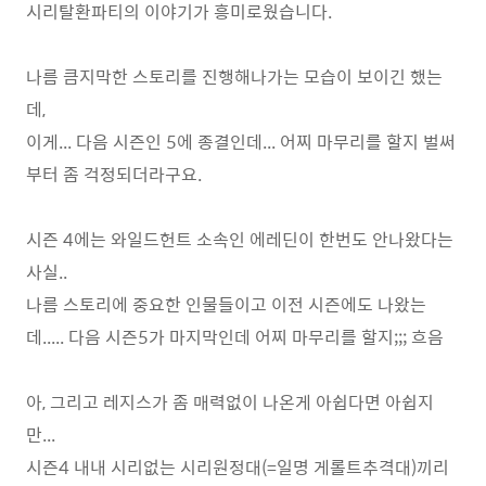
시리탈환파티의 이야기가 흥미로웠습니다.
나름 큼지막한 스토리를 진행해나가는 모습이 보이긴 했는
데,
이게... 다음 시즌인 5에 종결인데... 어찌 마무리를 할지 벌써
부터 좀 걱정되더라구요.
시즌 4에는 와일드헌트 소속인 에레딘이 한번도 안나왔다는
사실..
나름 스토리에 중요한 인물들이고 이전 시즌에도 나왔는
데..... 다음 시즌5가 마지막인데 어찌 마무리를 할지;;; 흐음
아, 그리고 레지스가 좀 매력없이 나온게 아쉽다면 아쉽지
만...
시즌4 내내 시리없는 시리원정대(=일명 게롤트추격대)끼리