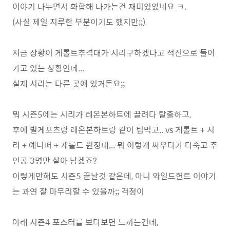
이야기 나누면서 화합해 나가는건 재미있었네요 ㅋ.
(사실 제일 지루한 부분이기도 했지만;;)
지금 상황이 게롤트추격대가 시리구하겠다고 적진으로 들어
가고 있는 상황인데...
실제 시리는 다른 곳에 있거든요;;
뭐 시즌5에는 시리가 레온본하트에 끌려다 탈출하고,
후에 빌게포츠랑 레온본하트랑 같이 팀먹고.. vs 게롤트 + 시
리 + 예니퍼 + 게롤트 원정대... 뭐 이렇게 싸우다가 다죽고 주
인공 3명만 살아 남겠죠?
이렇게만해도 시즌5 끝날것 같은데, 아니 와일드헌트 이야기
는 과연 잘 마무리할 수 있을까;; 걱정이
아래 시즌4 포스터를 보다보면 느끼는건데,