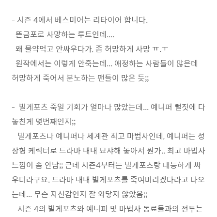
- 시즌 4에서 베스미어는 리타이어 합니다.
뜬금포로 사망하는 루트인데....
왜 물약먹고 안싸우다가, 좀 허망하게 사망 ㅠ.ㅜ
원작에서는 이렇게 안죽는데... 애정하는 사람들이 많은데
허망하게 죽어서 분노하는 팬들이 많은 듯;;
- 빌게포츠 죽일 기회가 얼마나 많았는데... 예니퍼 뻘짓에 다
놓친게 몇번째인지;;
빌게포츠나 예니퍼나 세계관 최고 마법사인데, 예니퍼는 성
장형 케릭터로 드라마 내내 묘샤해 놓아서 뭔가.. 최고 마법사
느낌이 좀 안남;; 근데 시즌4부터는 빌게포츠랑 대등하게 싸
우더라구요. 드라마 내내 빌게포츠를 죽여버리겠다라고 나오
는데... 무슨 자신감인지 잘 와닿지 않았음;;
시즌 4의 빌게포츠와 예니퍼 및 마법사 동료들과의 전투는