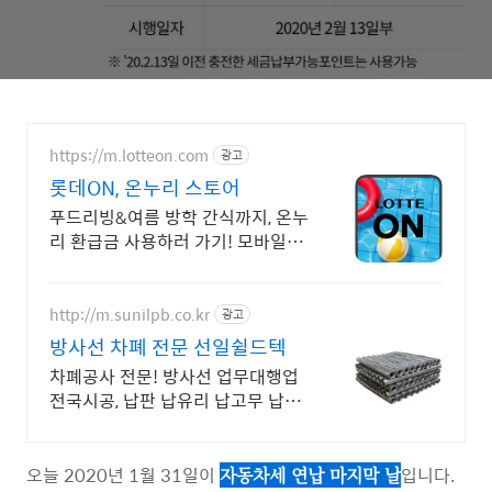
https://m.lotteon.com
광고
롯데ON, 온누리 스토어
푸드리빙&여름 방학 간식까지, 온누
리 환급금 사용하러 가기! 모바일에
서 간편쇼핑
http://m.sunilpb.co.kr
광고
방사선 차폐 전문 선일쉴드텍
차폐공사 전문! 방사선 업무대행업
전국시공, 납판 납유리 납고무 납아
크릴 전국배송
오늘 2020년 1월 31일이
입니다.
자동차세 연납 마지막 날