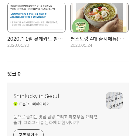
2020년 1월 롯데카드 발급을 위한 최적의 이벤트 (엘포인트 자동차세 연납)
편스토랑 4대 출시메뉴! 이영자의 태안탕면!(파래탕면) 우승
2020.01.30
2020.01.24
댓글
0
Shinlucky in Seoul
IT
분야 크리에이터
눈으로 즐기는 맛집 탐방 그리고 좌충우돌 요리 연
습기! 그리고 각종 문화에 대한 이야기!
구독하기