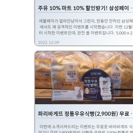
주유 10% 마트 10% 할
애플페이가 얼마안남아서 그런지, 한동안 안하던 삼성
에서도 꽤 공격적인 이벤트를 시작했습니다. 이번 12월
터 시작한 이벤트인데, 완전 꿀 이벤트입니다. 5,000 x 2
만원을 뽑아 갈 수 있으니 모르셨던 분들은 필도! 조건은
2022.12.09
성페이 사용자 중에 삼성카드, 신한카드 이용자 대상입
다. 삼성카드 : 월,화,수에 주유소 및 백화점에 5만원 이상
프라인 매장 결제시 5,000원 캐시백 신한카드 : 목,금에
형마트 및 병원/약국에서 5만원 이상 오프라인 매장 결
5,000원 캐시백 저의 경우, 월-수 사이에 삼성카드로 5
주유를 하고!! 목-금 사이에 이마트에 들려서 5만원어치
핑을 할 예정! 평일에 모두 해야한다는게 가장 번거로운
이긴한데, 요정도 귀찮음이야 극복할 수 있는 정도 ㅎㅎ..
파리바게뜨 정통우유식빵
이번에 소개시켜드리는 이벤트는 무료로 바리바게뜨 
얻기!! 무려 2,900원짜리 식빵을 공짜로 100%확률로 