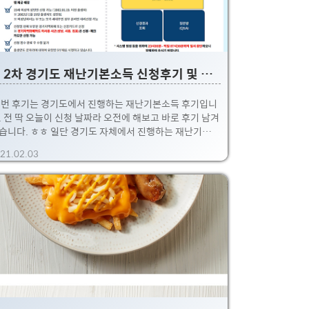
로네이처 앱으로 구매를 신청해놓았습니다 (헬로네이처
2~3주 써봤는데, 주 ..
제 2차 경기도 재난기본소득 신청후기 및 카드사별 혜택정리 + 주요 Q&A (유아 신청포함)
번 후기는 경기도에서 진행하는 재난기본소득 후기입니
. 전 딱 오늘이 신청 날짜라 오전에 해보고 바로 후기 남겨
습니다. ㅎㅎ 일단 경기도 자체에서 진행하는 재난기본소
이 이미 2차인지라 노하우 및 경험이 많이 쌓여서인지, 엄
21.02.03
청 빠르고 체계적으로 시스템이 잘 갖추어져 있더라구요.
행하는데 3분도 걸리지 않고, (돌 안지난 아기 것도 포함
서 신청하면서!!!) 궁금한 점도 잘 정리되어 있더라구요!!
... 여담으로 이재명 경기도지사님이 좀 무리인거 아닌가
싶을정도로 강하게 밀어붙이면서, 좀 더 큰 그림을 그리는
 같다는 느낌이 물씬 들긴합니다;; 조만간 정부에서 주도
는 전체를 대상으로 한 지원금이 나온다는 이야기도 돌고
는데 말이죠. ※ 사실, 경기도 주민으로서는 뭐 주면 감사
감사. (이게 다 ..