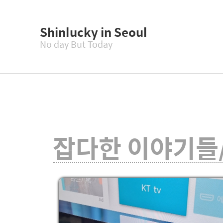
Shinlucky in Seoul
No day But Today
잡다한 이야기들/