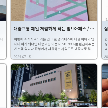
대중교통 제일 저렴하게 타는 법! K-패스 / 경기 패스 등록 및 이용 후기 (Feat. 삼성페이/삼성월렛 등록 안될 때, 소액신용결제서비스 관련)
인터
이번에 소개시켜드리는 건 바로 경기패스에 대한 이야기 입
현
라구
니다.이게 뭐냐면 대중교통 이용시, 20~30%를 환급해주는
성
 기
시스템 입니다.정부에서 지원하는 사업으로 대중교통 많이
벅
년마
이용하는데, 요 시스템을 이용안하면.... 손해일 정도 ㅋ.뭐
2024.07.15
20
추가
딱히 패널티도 없고, 한달에 몇만원 정도는 아낄수 있어서
이
전화
하루에 한번 이상 대중교통을 이용한다면 꼭 신청하세요!!
점
 뭐
안하면 손해!! K-패스 라고하기도 하고 경기도민에게는 경
의
바로
기패스라고 홍보하는 서비스! 저는 경기도민이라 경기패스
다
고,
혜택을 지원받고 있습니다~!대략 혜택을 요약하면 아래대
데
겠습
로!! 40대 이상도 20%이상이니 갸꿀(그래도 감사하긴한
지
 집
데, 역차별하지마라아~) 이게 전국 어디에도 적용! 그리고
KT
알아서 적용이라는게 어마어마한 변경점인데요!!예전에는
사실 비슷한 정책이 있었습니..