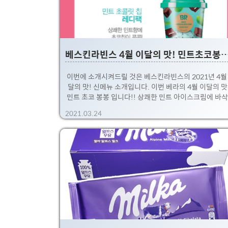
정 노출) ※ 초창기 가격에 비하면 정말 혜자스럽네요. 
도면 가성비 괜찮은 ..
베스킨라빈스 4월 이달의 맛! 민트초코봉봉 입니다~. 베라 핑크버드 구
이번에 소개시켜드릴 것은 베스킨라빈스의 2021년 4월
달의 맛! 신메뉴 소개입니다. 이번 베라의 4월 이달의 
민트 초코 봉봉 입니다!! 상쾌한 민트 아이스크림에 바
초콜릿 프레첼볼과 초콜릿 칩이 어우러진 제품이라고 
2021.03.24
요 아직 어느 제품과의 콜라보인지 오리지널 제품인지는
월1일에 가보야 알 수 있겠네요. ※ 프레첼볼로 검색하니
사의 초콜릿이 검색되긴 하는데..... 걍 아몬드 봉봉처럼
리지널인 것 같기도 하네요. 제가 계속 애용하고 있는 
버드를 통해 미리 만나볼 수 있습니다. 아직 판매 전이고
리 주문만 받고 있네요. 주문하면 가장 빠른게 이번주 
일에 받아 볼 수 있습니다. 전 보자마자 바로 결제 했는데
요일 오전에 만나볼 수 있겠네요 ㅎㅎ. 일요일 오후에 
후기로 찾아뵙..