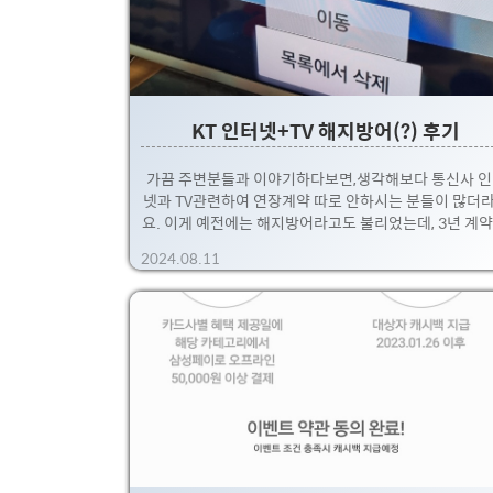
KT 인터넷+TV 해지방어(?) 후기
가끔 주변분들과 이야기하다보면,생각해보다 통신사 
넷과 TV관련하여 연장계약 따로 안하시는 분들이 많더
요. 이게 예전에는 해지방어라고도 불리었는데, 3년 계약
준으로 지원금을 받는거였습니다.대략 어림잡자면... 3
2024.08.11
다 40만원정도 상품권으로 받았으니,한달에 만원정도 
적인 할인을 받는 셈! 해지방어라고 불린게 통신사에 
해서 해지부서 연결한 다음,보상안해주면 해지한다는...
그런 내용. 근데 이제 대략 문화가.... 해지한다고 하면 
바로 해지해주기에;;; 해지방어라고 말하기에는 애매하
계약 갱신관련하여 추가 지원금을 받는다고 보시면 되
니다. 지금도 유효한데, 방법은 간단합니다.먼저 자신의
요금체계에 대해 잘 알고 있어야겠죠?예를들면 인터넷+
를 사용중이었고, 이전에 계약이..