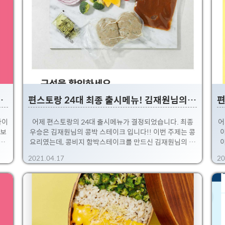
이라
이라 베스킨 라빈스에서도 꽤 괜찮게 나오지 않을까 싶네
시
 오
요. 아래처럼 공개되었는데, 뭔가 BR31 모자를 쓰고 있는
어
부터
꼬북칩 누나가 보이네요 ㅋ 자세히 보면 츄러스랑 아이스크
~
8일
림이랑 들고 있습니다! 밀크와 시나몬+초코 베이스 아이스
이
어보
크림에 꼬북칩이 토핑으로 들어가 있다고 합니다! 핑크버드
데
 무
서비스로 주문할 수 있고, 이번에도 역시 배송비는 무료!!
13,500원에 레디팩 크기 2개를 ..
 공개~! 아이스홈런볼
편스토랑 24대 최종 출시메뉴! 김재원님의 콩박 스테이크~
아이
어제 편스토랑의 24대 출시메뉴가 결정되었습니다. 최종
어
라보
우승은 김재원님의 콩박 스테이크 입니다!! 이번 주제는 콩
로
요리였는데, 콩비지 함박스테이크를 만드신 김재원님의 제
의
품이 출시되었네요! 이준이와의 콜라보로 모두를 만족시키
번
2021.04.17
20
 그
는 메뉴 ㅎㅎ 특제 소스가 예술이라고 쉐프들도 극찬을 하
에도
였는데, 저도 궁금해지더라구요~ 완성하고 이준이와 같이
출
내일
먹어보고 평을 하는데 넘나 귀엽더라구요! (나쁘지 않은데
니
 후
에서 > 기분좋은 맛이라니~) 콩비지 함박스테이크라니 저
출
 맛
도 궁금하고, 소스가 그렇게 맛있다니 기대되네요 ㅋ. CU
밤
해피
편의점과 헬로네이처에서 판매중인데, 밀키트 가격은
활
한
9,500원(2인분) 어제 밤에 헬로네이처에서 주문했으면 오
이