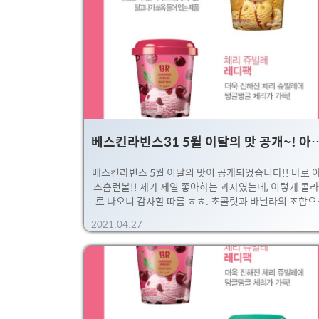
크림에 고소한 고구마와 고구마 치즈케이크가 쏘옥~! 
고 되어 있는데, 음, 살짝 예상이되는 맛이긴 하네요 ㅋ.
늘 9월 27일까지 예약이 가능하면, 배달은 내일 28일
가능합니다. 전 어제 일요일 예약해서 제일 빱른 내일 2
오후에 받기로 했네요 ㅎㅎ. 내일 저녁 퇴근 후, 빨리 먹
고 후기 남겨보겠습니다.~ 핑크버드 가격은 13,500원에
료배송..
베스킨라빈스31 5월 이달의 맛
베스킨라빈스 5월 이달의 맛이 공개되었습니다!! 바로 
스홈런볼!! 제가 제일 좋아하는 과자였는데, 이렇게 콜
로 나오니 감사할 따름 ㅎㅎ. 초콜릿과 바닐라의 조합으
초코컷팅 홈런볼과 피넛이 들어 있다고 합니다. 홈런볼
2021.04.27
푹신한 과자속 초코를 그대로 느끼기는 힘들겠네요;; 뭐,
래도 좋아하는 과자라 기대기대해볼 예정입니다~ 이번
베스킨라빈스의 핑크버드 서비스를 이용했는데, 대략 
(수)에 집으로 배달예정입니다 ㅋ 요것도 먹어보고 바로
기를 남겨볼 예정! 이번 핑크버드도 4월과 같이 총 4가지
을 선택할 수 있고, 배송비 무료에 13,500원 입니다. (
오더 앱을 통해 주문하시면 됩니다. 단 핑크버드는 기간