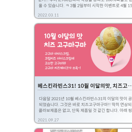
올 수 있습니다. ㅋ 3월 2일부터 시작한 이벤트로 4월 1
까지 진행중입니다. 방법은 - 파리바게뜨 앱을 다운로드
2022.03.11
은 후, - 신용카드등 결제수단 등록 - 쿠폰 다운로드 및 
입니다~! 뭐 가입이 귀찮다면 패스지만 꽤 간단하게 할 
있어서, 집근처에 파리바게뜨가 있다면 꼭 들려서 무료
받아가세요. 식빵으로 프렌치 토스트 해먹으면 주말오
편해집니다 ㅋ 와이프를 위한 간식! 속까지 촉촉한 프
토스트 만들기! 이번에 만들어볼 간식은 프렌치 토스트
니다~! 먹고 남은 식빵을 계란물을 만들어 반나절 정도 
가두었다가 버터로 구워주는게 끝입니다! 엄청~ 간단
~. 당연히 맛..
베스킨라빈스31! 10월 이달의맛, 치즈고구마구마 핑크
다음달 2021년 10월 베스킨라빈스31의 이달의 맛이 
되었습니다. 그것은 바로 치즈고구마구마!! 딱히 연상
콜라보제품은 없고, 단독 제품일 것 같긴 합니다. 아래 
버드 예약 홍보물보면, 관련 케릭터가 없는걸 보면 말이
2021.09.27
ㅎㅎ 치즈와 고구마의 평범한 조합일 것 같긴한데, 기대
되네요~. 설명을 보면, 고구마 아이스크림 크림치즈 아