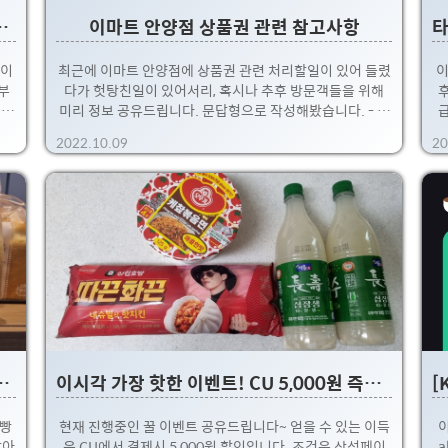
인받기! 삼성페이 신규 이벤트
이마트 안양점 상품권 관련 참고사항
페이
최근에 이마트 안양점에 상품권 관련 처리할일이 있어 들렸
이
부
다가 헛탕친일이 있어서리, 혹시나 추후 방문객들을 위해
 총
미리 정보 공유드립니다. 문답형으로 작성해봤습니다. - 이
 삼
마트 안양점에서 신세계 모바일 상품권을 지류로 교환 가능
계
2022.10.09
20
니
한가? >> 교환 가능한데 불가능한 것 있음. 요건 모바일 상
 오
품권 구매나 온 문자에서 확인 가능. 요즘에는 이마트에서
게
 대
가능한지, 신세계 백화점에서만 가능한지 명확하게 나와 있
것
제시
음. 안양을 포함한... 경기도 남서쪽에는 신세계 백화점이
권
만원
없어서... 꼭 이마트 용을 구입하시길 - 이마트 안양점에서
 쇼
신세계 모바일 상품권을 SSG페이 머니로 바로 전환 가능한
꼭
 점
가? >> 저도 이거하러 온건데, 불가능합니다. ㅜ.ㅜ 이곳은
구
.
SSG페이 머니관련 입력등 전산처리가 불가능한 지점이라
있
고 합니다. 다른 이마트..
(2,900원) 무료 이벤트~!
이시각 가장 핫한 이벤트! CU 5,000원 즉시할인! 다날x삼성페이
식빵
현재 진행중인 꿀 이벤트 공유드립니다~ 얻을 수 있는 이득
받아
은 CU에서 결제시 5,000원 할인입니다. 조건은 삼성페이
a