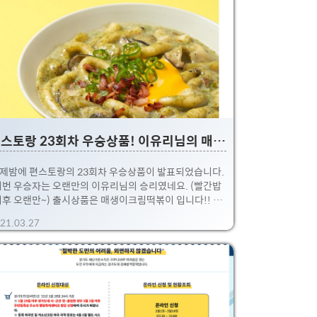
 편스토랑의 26번째 출시상품인 어남선생 또치닭입니다.
남선생에서 알 수 있듯이 류수영님이 우승을 차지했지요
 (어남선이 류수영님 본명이라 shinlucky.tistory.com
번 출시상품 이름은 어남선생 또치닭입니다. 저는 몰랐는
, 와이프가 메뉴이름을 보고 류수영님이 우승한걸 알아채
더라구요. 어떻게 알았냐고 물어보니, 어남선이 류수영님
본명이더라구요!! 찾아..
편스토랑 23회차 우승상품! 이유리님의 매생이크림떡볶이 출시
제밤에 편스토랑의 23회차 우승상품이 발표되었습니다.
이번 우승자는 오랜만의 이유리님의 승리였네요. (빨간밥
이후 오랜만~) 출시상품은 매생이크림떡볶이 입니다!! 이
 23회의 주제는 해조류 였습니다~ 실제 밀키트 출시제품
21.03.27
후기가 궁금하신분들은 아래 링크로 ㄱㄱ 편스토랑 23회
시제품, 이유리님의 매생이크림떡볶이 밀키트 먹어봤습
다. 이번 후기는 KBS 2TV 편스토랑에서 출시한 23번째
시제품인 매생이 크림 떡볶이 후기입니다! 그저께 금요일
에 최종 결과가 발표되었죠. 주제는 해조류였는 매생이를
용한 이유리님이 우승 shinlucky.tistory.com 경쟁끝에
유리님의 제품이 출시했네요 ㅎㅎ 방송끝나자마자 저는