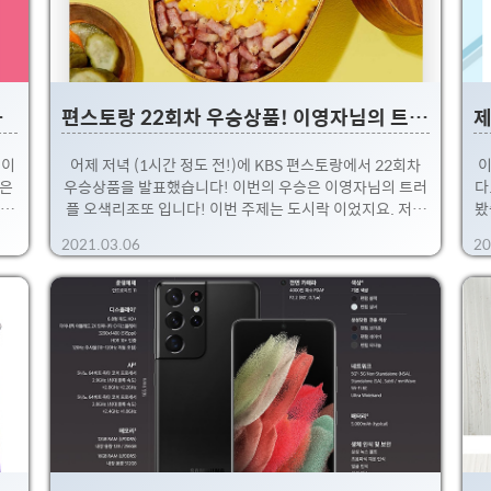
이정
늘 새벽 도착인데.... 깜빡하고 잠들고 오늘 오전 구매하려
헬
고 했더니 월요일 도착이네요 ㅠ.ㅜ 오전 중..
독팩 업그레이드 소식!
편스토랑 22회차 우승상품! 이영자님의 트러플 오색 리조또
 이
어제 저녁 (1시간 정도 전!)에 KBS 편스토랑에서 22회차
이
맛은
우승상품을 발표했습니다! 이번의 우승은 이영자님의 트러
다
삭한
플 오색리조또 입니다! 이번 주제는 도시락 이었지요. 저랑
봤
하네
와이프는 펜트하우스2를 보다가 끝나자마자 바로 편스토랑
득
2021.03.06
20
 4
으로 채널을 돌려서 최종선정 부분은 겨우 챙겨봤습니다.
 X
ㅎㅎ. 류수영님의 돈파육과 이영자님의 오색리조또의 마지
진
 오
막 대결이었는데, 최종 우승은 이영자님이 었습니다 ㅎㅎ.
해
핑크
갠적으로는 돈파육이 맛있어 보이긴했는데~, 최종 심사단
뭐
 미
의 결정은 리조또였네요!! 우승상품 공개된 후에 바로 헬로
일요
네이처에 접속해서 오늘 새벽배송으로 주문하였습니다~ 내
것
 일
일 아점으로 트러플 오색리조또를 바로 먹어볼 수 있겠네요
하
빠른
ㅎㅎ ※ 바로 후기를 남겨보겠습니다 ㅋ 가격은 트러플 오
있
색리조토 밀키트 11,900원! / 오색..