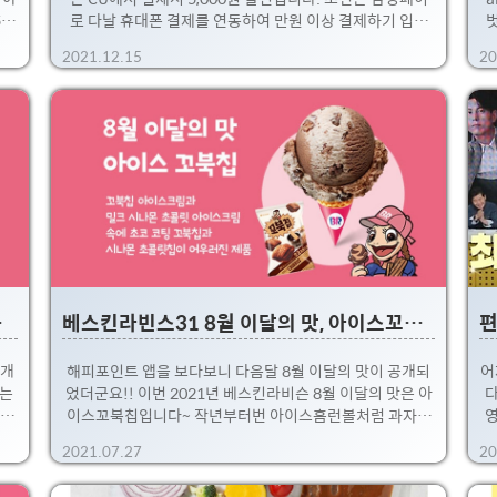
5일
로 다날 휴대폰 결제를 연동하여 만원 이상 결제하기 입니
 받
다! 전 예전에도 다날 휴대폰 결제를 삼성페이에 등록하여
2021.12.15
20
사용
사용하곤 했는데, 추천 드리는 완전 꿀 이벤트 입니다!! 다
m
수
날이나 휴대폰 결제에 대해 거부감이 있거나 구조를 잘 모
서
식빵
르면 조금 꺼림찍 할 수도 있는데, 전혀 문제 없습니다. 다날
전이
회사도 결제플랫폼+VAN사업등을 하는 업계에서 높은 위
렌치
치를 차지하고 있는 곳이기도 하고, 휴대폰결제는 정말 한
사
 입
참전부터 운영했고, 삼성페이 연동한지도 꽤 오래되었기에
분
담
믿을만한 곳이니 안심하셔도 됩니다. 결제를 하면 휴대폰
하쥬
요금에 합산되어 부과가 된다고 보시면 됩니다. 요걸 잘 이
니
용하면, 휴대폰 요금할인이 많..
버드 예약완료
베스킨라빈스31 8월 이달의 맛, 아이스꼬북칩!!
공개
해피포인트 앱을 보다보니 다음달 8월 이달의 맛이 공개되
어
되는
었더군요!! 이번 2021년 베스킨라비슨 8월 이달의 맛은 아
다
핑크
이스꼬북칩입니다~ 작년부터번 아이스홈런볼처럼 과자나
영
죠
초콜릿등과 콜라보들을 계속 진행해 왔는데, 드디어 꼬북칩
인
2021.07.27
20
가
과 콜라보군요 후후. 특히 한시대를 풍미했던 꼬북칩 초코
확
이스
츄러스 맛과의 콜라보입니다!! 시나몬과 초코의 강한 조합
의