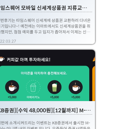
타임스퀘어 모바일 신세계상품권 지류교환 및 스크래치 교환하기
번후기는 타임스퀘어 신세계에 상품권 교환하러 다녀온
후기입니다~! 예전에는 이마트에서도 신세계상품권을 취
급했지만, 점점 예외를 두고 입지가 좁아져서 이제는 신세
상품권은 백화점에서 교환할 수 있도록 변경되고 있습니
22.03.27
다. 즉, 기존에는 이마트에서도 모바일 신세계상품권을 쉽
 구매했지만, 이제는 귀찮게 백화점을 꼭 방문해야한다는
 ㅠ.ㅜ 종류에 따라 아직 이마트에서 처리하고 있는 상품
도 있지만, 모바일의 경우 거의다 신세계 입니다. (최근 것
들) 요즘에는 기프티콘(쇼)으로 받은 상품권 문자를 보면,
 신세계백화점 상품권샵에서 받으라고 명시되어 있더라
요. 행여나 받으신 문자에 신세계백화점 상품권이라고 써
다면, 이마트에서는 안되고 백화점에 가셔야 하니 참고;;
※ 아래 사진 보시면 아시겠지만, 이마트에..
[KB증권][수익 48,000원][12월까지] M-able 미니앱 이벤트
이번에 소개시켜드리는 이벤트는 KB증권에서 출시한 M-
ble 미니앱 내의 이벤트 입니다. 요즘들어 증권사앱들을