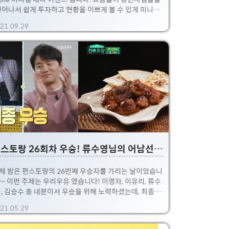
벗어나서 쉽게 투자하고 현황을 이쁘게 볼 수 있게 미니앱
형식으로 많이 나오더라구요. 요번 KB에서도 M-able
21.09.29
ini라는 앱을 나오면서 꽤나 짭짤한 100% 이벤트가 있어
 소개시켜드립니다. 미리 요약드리면, M-able 미니앱 내
에서 오픈뱅킹 송금기능을 이용해서 8일간 송금시, 총
48,000원 어치의 주식 쿠폰을 받을 수 있습니다. KB증권
용하시는 분들은 필수로 추천드리는 이벤트. 주식 안하는
들에게는 비추! 해당 미니앱 내에서 타 금융사 계좌를 등
록해서 송금만 보내면 되기 때문에 추가로 돈이 들지 않습
다. (보통 단순 이체 수수료는 없을테니...) 하루에 최대 4
번씩 정해진 ..
편스토랑 26회차 우승! 류수영님의 어남선생 또치닭
제 밤은 편스토랑의 26번째 우승자를 가리는 날이었습니
~ 이번 주제는 우리우유 였습니다! 이영자, 이유리, 류수
, 김승수 총 네분이서 우승을 위해 노력하셨는데, 최종적
 우승은 류수영님 이었습니다! 제품리뷰는 아래 링크에서
21.05.29
인~ 편스토랑 26회차 우승상품 어남선생 또치닭 1인 편
점용~ 후기 이번 후기는 지난주 금요일에 방송한 신상출