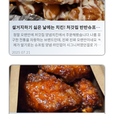
설거지하기 싫은 날에는 치킨! 처갓집 반반슈프림양념치킨
정말 오랜만에 처갓집 양념치킨에서 주문해봤습니다.나름 유
구한 전통을 자랑하는 브랜드인데, 진짜 진짜 오랜만이네요 ㅋ.
제가 알기로는 슈프림 양념 라인업이 시그니처였던걸로 기억
해서 반반으로 주문! 아이는 프라이드살 발라주고, 엄마와 아빠
2025.07.21
는 양념을 맛있게 먹었습니다.전체적으로 염지가 거의 안되어
있는 느낌. 닭 살이나 튀김옷에도 염지가 안되어 있어서 매운맛
이 아예 없더라구요. 그래서 어린이들 먹기에는 딱 좋긴한데,어
른의 입장에서는 좀 심심하고 양념은 너무 달달해서 뭔가 심심
한 느낌.(요즘 브랜드들에서 매콤한 맛은 거의 기본이라 그른
가.. ㅋ) 양념치킨도 매운맛이 아예 없어서 아이가 입문하기에
도 괜찮겠더라구요.* 근데 입문이 좋은건지는 모르겠음 ㅋㅋ지
금도 프라이드는 소금찍어먹는 아이인데, 양념먹으면 환장할
지도..