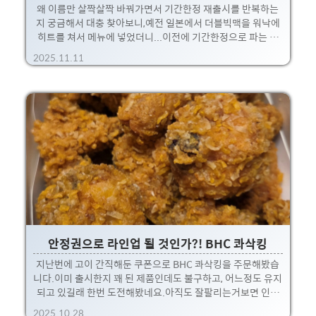
왜 이름만 살짝살짝 바꿔가면서 기간한정 재출시를 반복하는
지 궁금해서 대충 찾아보니,예전 일본에서 더블빅맥을 워낙에
히트를 쳐서 메뉴에 넣었더니...이전에 기간한정으로 파는 것
보다 매출이 확 줄어서... 다시 기간한정으로 돌아왔다고;; 뭐,
2025.11.11
결론은 많이 팔려고 마케팅하는거죠 뭐.. (믿거나 말거나 맥도
날드 맘;;) 그래서 사실 저도 기간 나올때마다 한번씩 먹어보긴
합니다 ㅋㅋ.이번에도 먹었는데, 가격대는 거의 만원 부근. 패
티가 4개긴하지만, 워낙 얇고 작은지라....과하다는 생각이 전
혀 안드는 현실; 버거킹에 비하면 롯데리아나 맥도날드나 진짜
크기가 초딩수준인지라;;그래도 또 먹으면 추억의 맛 보정되서
맛있게 먹는데... 뭐 이런게 마케팅효과가 아닌지 후후. 늦은 퇴
근길에 맛있게 먹고 왔습니다!자, 그럼 ..
안정권으로 라인업 될 것인가?! BHC 콰삭킹
지난번에 고이 간직해둔 쿠폰으로 BHC 콰삭킹을 주문해봤습
니다.이미 출시한지 꽤 된 제품인데도 불구하고, 어느정도 유지
되고 있길래 한번 도전해봤네요.아직도 잘팔리는거보면 인증
은 된듯 싶어서 말이죠 ㅎㅎ 일단 컨셉답게 콰삭하게 잘 튀겨졌
2025.10.28