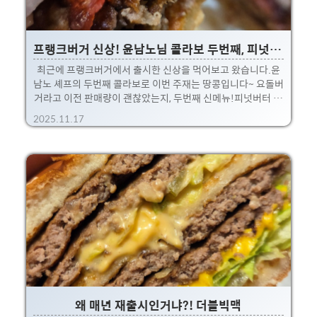
프랭크버거 신상! 윤남노님 콜라보 두번째, 피넛버터더블버거
최근에 프랭크버거에서 출시한 신상을 먹어보고 왔습니다.윤
남노 셰프의 두번째 콜라보로 이번 주재는 땅콩입니다~ 요돌버
거라고 이전 판매량이 괜찮았는지, 두번째 신메뉴!피넛버터 더
블버거와 피넛버터 더블치즈버거 2종류를 출시하였는데,사실
2025.11.17
차이는 치즈 한장이라서 오히려 피넛맛을 느낄 수 없을 것 같아
그냥 피넛버터 더블버거를 주문해봤네요. 피넛 관련 버거는 예
전 버거킹이 기억나는데,사실 피넛향이 메인도 아닌지라 딱히
맛있다는 좋은 기억이 없긴 했어요.그렇다고 또 너무 피넛향이
진하게 나면 호불호가 너무 나서 막 히트치기는 어렵거든요 ㅎ
ㅎ. 그래서 사실 딱히 큰 기대없이 먹었습니다.근데 생각보다
조합이 괜찮기도 하고, 프랭크 버거가 오랜만이었는데, 페티랑
베이컨 상태가 너무 좋더라구요.처음 간 지점이라 그럴수도
있..
왜 매년 재출시인거냐?! 더블빅맥