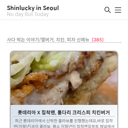
Shinlucky in Seoul
메
No day But Today
뉴
사다 먹는 이야기/햄버거, 치킨, 피자 신메뉴
(385)
롯데리아 X 침착맨, 통다리 크리스피 치킨버거
최근 롯데리아에서 신박한 콜라보를 진행했는데요,바로 침착
맨(이말년)과의 콜라보. 평소 이말년이 침착맨유부트 채널에서