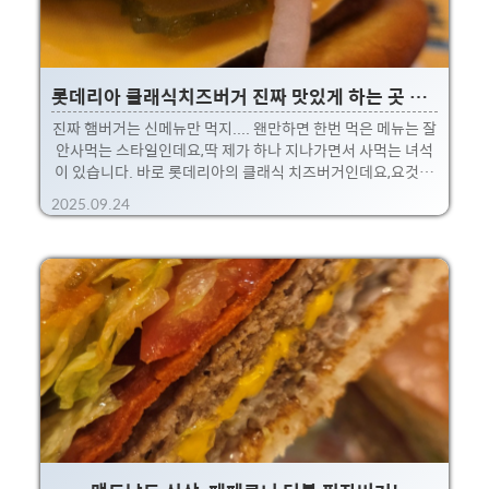
롯데리아 클래식치즈버거 진짜 맛있게 하는 곳 특징
진짜 햄버거는 신메뉴만 먹지.... 왠만하면 한번 먹은 메뉴는 잘
안사먹는 스타일인데요,딱 제가 하나 지나가면서 사먹는 녀석
이 있습니다. 바로 롯데리아의 클래식 치즈버거인데요,요것도
제가 지나가는 특정 지점에서만 먹어요.그것도 아침에만 말이
2025.09.24
죠. 구로디지털단지 지점인데,여기가 아침에 가서 클래식치즈
버거를 시키면!!방금데운 뜨끈한 패티 위에 치즈,그리고 그위
에 피클과 양파 쪼가리를 올려줍니다. 근데 여기에 올라가는 양
파가 진짜 아삭하고 시원하단 말이죠.그래서 뜨끈한패티에 치
즈는 살짝 녹아져 가고,시원한 양파 맛이 느껴지면서.. 뜨겁고
차가운 느낌을 한입에 다 느낄 수 있는 최고의 구성이 된단 말
이죠 후후. 아침으로 요거 하나와 콜라 한잔으로 딱이더라구
요! 진짜 다른 지점말고 전 요기서만 먹습니다~