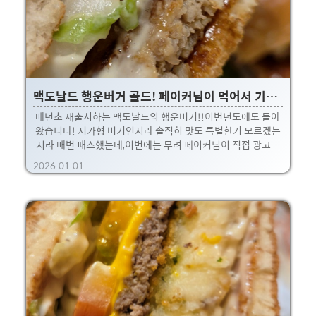
특히 제가 주문한 고스트페퍼 살사 더블의 경우, 해시 브라운이
들어 있어서 매운맛이 덜 느껴지기도 했구요! 노브랜드버거..
맥도날드 행운버거 골드! 페이커님이 먹어서 기부하라니까 해야지 뭐!
매년초 재출시하는 맥도날드의 행운버거!!이번년도에도 돌아
왔습니다! 저가형 버거인지라 솔직히 맛도 특별한거 모르겠는
지라 매번 패스했는데,이번에는 무려 페이커님이 직접 광고를
하기에... 저도 바로 사먹었습니다. 먹을때마다 100원씩 기부
2026.01.01
가된다니?!! 좋은 마음으로 도전! 일단 맛은... 뭐 저가형 떡갈
비에 갈릭소스가 올라간 맛.그 이상도 아니긴 하지만... 2026
년 행운이 가득하길 바라며 기부도하고...그냥 기분이가 푸근
해지는 맛 ㅋ 이때만 판매하는 컬리후라이랑 골드 맥피즈(음
료)도 주문해봤습니다.컬리후라이는 살짝 매콤하면서 꼬불꼬
불한 모양이 특징! 아무튼 전 페이커님이 기부하라고 해서 했습
니다 ㅎㅎ 자, 그럼 사진으로 맛나봅시다!