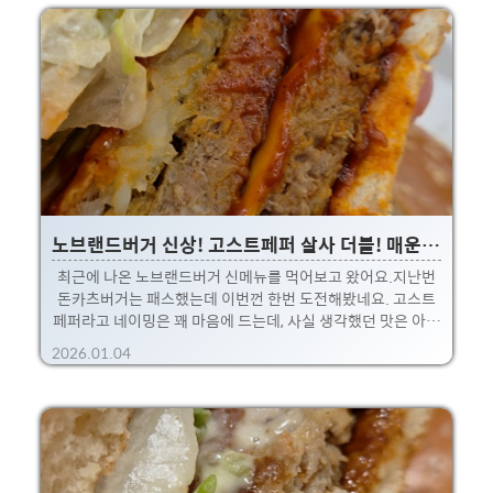
자튀김 위에 베이컨과 마요네즈가 올라간게 아이들이 진짜 좋
아할 것 같은 맛!살짝 매콤한 페페로니는 어른들이 맥주랑 먹고
싶어할 맛!이었네요 ㅋ 각자 좋아하는 걸로 맛있게 먹으면서 행
복한 저녁을 보냈습니다~ 자, 그럼 사진으로 맛나봅시다!
노브랜드버거 신상! 고스트페퍼 살사 더블! 매운맛 끝판왕이라네요.
최근에 나온 노브랜드버거 신메뉴를 먹어보고 왔어요.지난번
돈카츠버거는 패스했는데 이번껀 한번 도전해봤네요. 고스트
페퍼라고 네이밍은 꽤 마음에 드는데, 사실 생각했던 맛은 아니
었네요 ㅎㅎ매운맛 끝판왕이라는 홍보문구 처럼.. 걍 매운 맛!!
2026.01.04
일단 단 매운맛이라길래 살짝 쫄아서 사이드는 샐러드로 변경
해봤습니다!실제로 먹을때는 맵긴한데 못먹을 정도는 아니라
서 방심했는데....다음날 아침에 꽤 고생을 했네요. 화장실에서
엉덩이가 따끔해서 난리였습니다 ㅋㅋ분명먹을때는 어라, 먹
을만 한데? 라고 생각했는데... 하루 지나서 신호가 오다니 ㅎ
ㅎ그런면에서 확실히 맵긴맵습니다. 일단 뭐 깔끔하게 클리어!