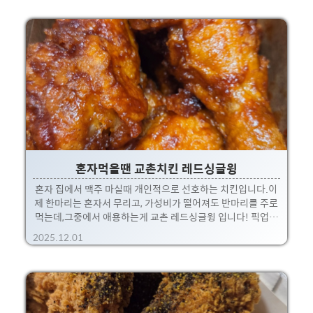
리안 살사베르데로 이는 녹색 소스를 뜻한다고 합니다.녹색답
게 바질 / 할라페뇨가 들어간 소스로 파마산 치즈 / 양파 / 올리
브 오일등을 조합해서 만들었다고 하네요.실제로 먹어보면 바
질과 할라페뇨 맛이 과하지 않게 잘 느껴집니다. 예상보다 녹색
특징에 이탈리안 느낌을 살려 독특함이 확실했던 걸로 기억납
니다 ㅎㅎ넓직한 페티에 베이컨도 길쭉하게 올라가 있어서 씹
는 맛도 있어서 좋았네요. 버거킹은 주문할때 공짜로 재..
혼자먹을땐 교촌치킨 레드싱글윙
혼자 집에서 맥주 마실때 개인적으로 선호하는 치킨입니다.이
제 한마리는 혼자서 무리고, 가성비가 떨어져도 반마리를 주로
먹는데,그중에서 애용하는게 교촌 레드싱글윙 입니다! 픽업을
하면 좋은데... 상황상 불가능할 경우에는 웨지감자 추가!!이번
2025.12.01
에 교촌치킨 팩이 바뀌었는데, 꽤 깔끔한게 맘에들더라구요 ㅎ
ㅎ 이상하게 한동안 안먹으면 생각나는게 교촌레드랑, KFC 오
리지널 치킨 요 두종류이날도 저녁에 요거 하나로 든든한 주말
밤을 마무리했습니다 ㅋ 자, 그럼 사진으로 맛나봅시다! 레드싱
글윙 : 8,900원웨지감자 : 4,000원