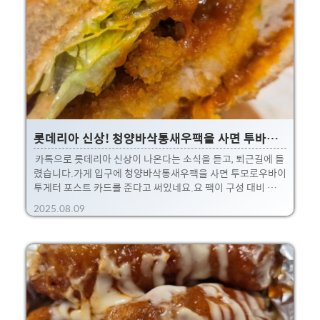
롯데리아 신상! 청양바삭통새우팩을 사면 투바투 포스트 카드를 준데요!
카톡으로 롯데리아 신상이 나온다는 소식을 듣고, 퇴근길에 들
렸습니다.가게 입구에 청양바삭통새우팩을 사면 투모로우바이
투게터 포스트 카드를 준다고 써있네요.요 팩이 구성 대비 가격
이 저렴해서 일단 픽!포스트 카드는 조카를 주기로 했습니다 후
2025.08.09
후. (좋아하겠지?!) 이번에 출시한 신상은 2종으로, 청양 바삭
통새우버거 와 청양칠리 새우 베이컨가격은 청양바삭통새우버
거가 8,400월 시작으로 훨씬 비싸더라구요.아마 통새우 튀김
이 들어가서 그런것 같은데, 일단 저는 제일 비싼 팩을 골라봤
습니다 ㅎㅎ.뭐 이것저것 합쳐진 팩이긴한데... 이제 곧 버거킹
뺨치겠어요..(가격이..) 팩 구성은치즈스틱, 감자튀김, 청양바
삭통새우버거, 음료, 투바투 포스트 카드입니다. 청양고추가 주
제인지라 조금 매콤한 편입니다.하지만 팩에는 ..