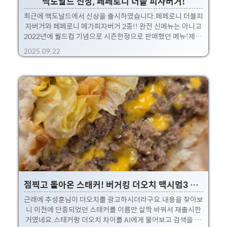
맥도날드 신상, 페페로니 더블 피자버거!
최근에 맥도날드에서 신상을 출시하였습니다.페페로니 더블피
자버거와 페페로니 메가피자버거 2종!! 완전 신메뉴는 아니고
2022년에 월드컵 기념으로 시즌한정으로 판매했던 메뉴!제 블
로그 후기에 있는데, 당시에 사커번이라고 출시했었네요 ㅎㅎ
2025.09.22
맥도날드 x 2022 FIFA 사커번!!! 페페로니 피자버거이번에 맥
도날드에서 꽤 흥미롭고 특이한 메뉴를 선보였습니다. 2022년
11월부터 카타르에서 FIFA 월드컵이 시작되는데, 이를 기념하
여 사커번이란걸 만들었습니다. 햄버거위에 올라가는 빵 모양
shinlucky.tistory.com 이번에는 더블과 메가 2가지로 출시
한게 특징이라면 특징!버거킹에서 원파운더 버거가 고가로 팔
리는걸보고 배가 아파서 그런가... 뭐 맥도날드도 4장짜리 라인
업이 이미 있긴했는데,페페로니 올..
점찍고 돌아온 스태커! 버거킹 더오치 맥시멈3 와 닥터페퍼에 피클넣어먹기
근래에 추성훈님이 더오치를 광고하시더라구요.내용을 찾아보
니 이전에 단종되었던 스태커를 이름만 살짝 바꿔서 재출시한
거였네요.스태커랑 더오치 차이를 AI에게 물어보고 검색을 다