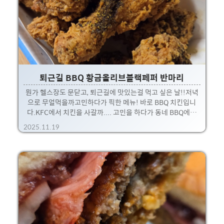
퇴근길 BBQ 황금올리브블랙페퍼 반마리
뭔가 헬스장도 문닫고, 퇴근길에 맛있는걸 먹고 싶은 날!!저녁
으로 무얼먹을까고민하다가 픽한 메뉴! 바로 BBQ 치킨입니
다.KFC에서 치킨을 사갈까.... 고민을 하다가 동네 BBQ에서
반마리팔던 기억을 살려 픽업해왔네요 ㅋㅋ한마리 사가면 다
2025.11.19
못먹고 증거만 남기기에... 적당히 반마리 사서 몰래 먹고 증거
를 인멸했습니다 후후. 대략 반마리에 13,000원인데, 이정도면
뭐 야식으로 괜춘.개인적으로 BBQ는 블랙페퍼 시즈닝을 좋아
하는데, 이번에도 잘 먹었네요. 매번 BBQ 먹으면서 느끼는건,
확실히 치킨도 대기업이 기술도 있고 튀김이나 육즙 치킨 크기
등 여러면에서 맛있다는 것.개인적으로 치킨업계들중에서
BBQ도 높은 순위권이라고 봅니다 후후.* 다른 면에서 안좋아
하는 브랜드이긴하지만 ㅋ 아무튼 이날밤도 만족스..