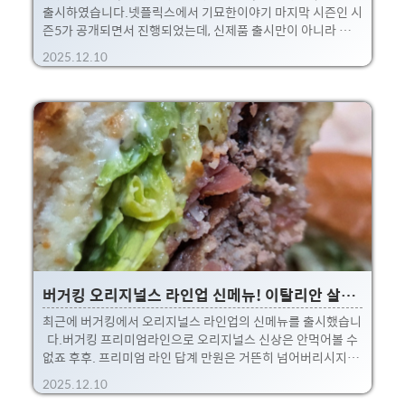
출시하였습니다.넷플릭스에서 기묘한이야기 마지막 시즌인 시
즌5가 공개되면서 진행되었는데, 신제품 출시만이 아니라 팝업
스토어도 생기고 꽤나 공격적인 마케팅을 진행하더라구요. 뭐
2025.12.10
아직 기묘한 이야기를 보지는 않았지만... (넷플릭스 찜에는 되
어있지만... ㅋ)신메뉴라 기뻐서 호다닥 먹어보고 왔습니다. 일
단 저는 꽤나 신박하고 괜찮았네요.;사실 뭐 별거 없긴한데 아
이디어가 신선했다랄까요? 애초에 징거더블다운도 완전 신박
한 메뉴긴한데, (오래전부터 판매되며 재탕된 라인업이지만..)
가운데 번을 넣어서 ???를 연상하게 하더라구요그것도 번이 위
인지 아래인지는 안정해져있고, 랜덤이라고 ㄷㄷ 별거아닌데,
오호 라고 생각되는 아이디어라서 꽤 맘에 들었습니다.이런 ?..
버거킹 오리지널스 라인업 신메뉴! 이탈리안 살사베르데
최근에 버거킹에서 오리지널스 라인업의 신메뉴를 출시했습니
다.버거킹 프리미엄라인으로 오리지널스 신상은 안먹어볼 수
없죠 후후. 프리미엄 라인 답계 만원은 거뜬히 넘어버리시지만,
중량 150g의 넓적한 버거킹은 비싸도 그 값을 합니다.* 타사 버
2025.12.10
거들에 비해 적어도 크기만은 완전 압도적!! 이번 메뉴는 이탈