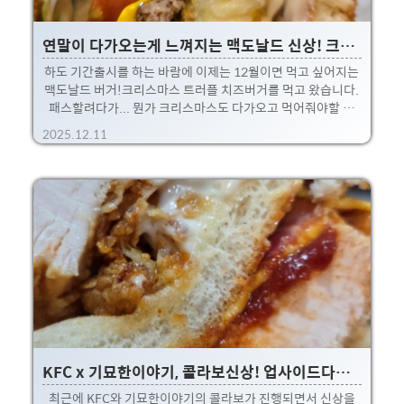
연말이 다가오는게 느껴지는 맥도날드 신상! 크리스마스 트러플 치즈버거
하도 기간출시를 하는 바람에 이제는 12월이면 먹고 싶어지는
맥도날드 버거!크리스마스 트러플 치즈버거를 먹고 왔습니다.
패스할려다가... 뭔가 크리스마스도 다가오고 먹어줘야할 것
같은 느낌이었네요 ㅋ.12월 금방가고나면 또 행운버거라고 재
2025.12.11
탕 나오겠죠 ㅎㅎ 맥도날드가 나름 기간한정 메뉴들이 많아서
1년을 기준으로 특정 기간에 출시하는 것들 중에 하나 입니다.
연말 크리스마스 부근에 나오는 크리스마스 트러플 버거!!(찾
아보니 크리스마스 이름 붙은건 2024년 부터였네요~) 크리스
마스 트러플 치즈버거의 메인은 치즈와 감자를 섞어 만든 크로
켓!치즈패티인줄 알았는데 아니더라구요.감자함량이 좀 더 많
긴한데 치즈도 있어서 막 뻑뻑하지는 않은 느낌.트러플 향도 간
간이 나는게 꽤 괜찮더라구요. 단점이라면 얇디 얇은 맥도날..
KFC x 기묘한이야기, 콜라보신상! 업사이드다운징거
최근에 KFC와 기묘한이야기의 콜라보가 진행되면서 신상을