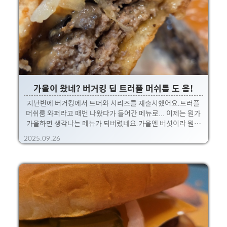
시 김치가 빠질 수 없죠. 그래서 처음 제품을 컷팅해보면 시뻘
건 재료가 중간에 층을 이루고 있습니다.아씨 모야.. 이거 롯데
리아 XX버거 생각나는데? 했는데!!!한입 먹는 순간 아삭함과
새콤매콤함에???? 알고보니 김치가 아니라 코..
가을이 왔네? 버거킹 딥 트러플 머쉬룸 도 옴!
지난번에 버거킹에서 트머와 시리즈를 재출시했어요.트러플
머쉬룸 와퍼라고 매번 나왔다가 들어간 메뉴로... 이제는 뭔가
가을하면 생각나는 메뉴가 되버렸네요.가을엔 버섯이라 뭔가
어울리지 후후. 트러플 머쉬룸와퍼 / 딥트러플 머쉬룸 더블 / 핫
2025.09.26
트러플 머쉬룸 와퍼요렇게 나왔는데, 저는 트러플과 머쉬룸의
딥한 향을 느끼기 위해딥트러플 머쉬룸 더블 세트를 주문! 가격
대는 12,500원;;; 으로 버거킹 답게 비싸네요.그래도 비싸지만
버거킹의 패티와 번은 비교불가로 타브랜드에 비해 큰편인지
라.... 뭐 아쉽지는 않네요 ㅎㅎ토마토와 양상추는 없고,양파와
머쉬룸, 소스와 패티로 승부보는 메뉴. 매장에서 메뉴를 받아
포장을 뜯는순간, 쫘악퍼지는 트러플 향을 느낄수 있구요.뜨끈
한 패티에 따뜻해진 머쉬룸과 소스를 한입 베..