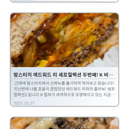
습니다.저 튀김옷에 있는 바스락 거리는 건 쌀/감자/옥수수 크
럼볼이라고 하는데, 확실히 베어물때 식감과 소리가 좋더라구
요.그리고 매번 느끼는거지만... 싸구려 만원 초반대 치킨먹다
가...2만원 넘는 치킨 먹으니까 치킨에 남아 있는 육즙이 차원
이 다르더라구요. 다리살 한입 물면 속이 촉촉하니 진짜 맛있습
니다.확실히 BBQ나 BHC나 살아남은 치킨 브랜드들은 자체적
으로 기술력이 있구나 생각이 들었던 하루.* 사실 이런 식감은
바로 튀겨서 배달오는 순간에나 느낄 수 있는 사치?!..
맘스터치 에드워드 리 셰프컬렉션 두번째! K 비프버거
근래에 맘스터치에서 신메뉴를 출시하여 먹어보고 왔습니다!
지난번에 나름 호응이 괜찮았던 에드워드 리와의 콜라보! 쉐프
컬렉션2 입니다.K 컬쳐가 세계적으로 유명해지고 있는 지금, K
버거 출시 안하면 말이 안되죠 후후.그래서 K 버거라고 출시하
2025.10.27
였습니다! 싸이버거와 비프버거 2개 타임으로 출시했는데, 전
치킨패티를 별로 안좋아하는지라,에드워드 리 K비프버거 를
주문해봤습니다! 패티크기는 보통인데, 높이가 남다른 맘스터
치! 이건 칭찬해~ 이번 콜라보 컨셉은 K(korea)인데,K하면 역