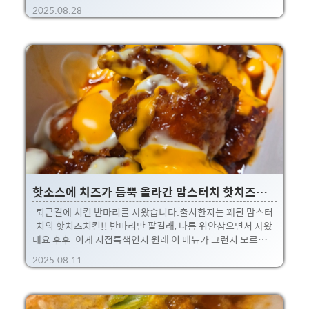
해봤지만...나무위키에서 내려준 결론은 그냥 기존 스태커 네
2025.08.28
이밍만 변경이다... 라는 사실 ㅋㅋ 컨셉도 완전 동일합니다. 버
거킹의 두툼한 패티와 치즈를 듬뿍 먹어볼 수 있는 메뉴인지
라... 저도 정말 오랜만에 한번 먹어봤습니다. 아래는 21년도에
먹었던 기네스스태커 ㅎㅎ 버거킹 기네스와퍼x스태커! 검은빛
레전드비쥬얼, 기네스스태커이번 후기는 버거킹의 최근 신메
뉴인 기네스 스태커 후기입니다! 완전 새로운 메뉴는 아니고,
기존의 히트작인 기네스 와퍼와 최근 쇠고기 패티를 여러장 쌓
는 스태커 와퍼의 조합입니다~ ※ 8shinlucky.ti..
핫소스에 치즈가 듬뿍 올라간 맘스터치 핫치즈치킨
퇴근길에 치킨 반마리를 사왔습니다.출시한지는 꽤된 맘스터
치의 핫치즈치킨!! 반마리만 팔길래, 나름 위안삼으면서 사왔
네요 후후. 이게 지점특색인지 원래 이 메뉴가 그런지 모르겠는
데,양념 하나는 아끼지 않고 진짜 많이 넣주더라구요. 치즈소스
2025.08.11
도 부담스러울정도로 잔뜩 뿌려주는데,뻑뻑살도 양념에 찍어
서 먹으니 순삭하게되더라구요~ 어찌보면 첫갓집 슈프림 양념
치킨보다 소스가 더 많이 올라간 듯 합니다 ㅋ자, 그럼 사진으
로 맛나봅시다!