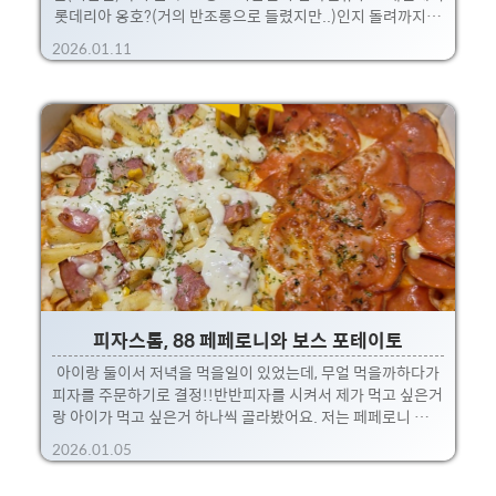
롯데리아 옹호?(거의 반조롱으로 들렸지만..)인지 돌려까지인
지 모를정도로;;; 언급을 꽤 했는데, 콜라보가 돌아왔나보네요.
2026.01.11
전용 광고와 전용 패키지 까지 챙겨서 제대로된 메뉴가 나왔습
니다. 메뉴명은 통다리 크리스피 치킨버거!일단 맛만 따지고
보면 맛있습니다.통다리살 베이스의 치킨 패티가 사실상 맛이
없을 수가 없는게 사실이긴한데,매장에서 바로 튀겨나온 치킨
패티가 이리 맛있을 줄이야! 예전에 티렉스 버거 의 리뉴얼 수
준이라는 비판도 있지만...일단 버거맛만 따지고 보면 꽤나 마
음에 들었습니다. 저는 매운맛보다 부드러운 맛이 더 땡기는 날
이라 그릭랜치를 픽!요 조합도 부드럽고 치킨패티랑 조합이..
피자스톰, 88 페페로니와 보스 포테이토
아이랑 둘이서 저녁을 먹을일이 있었는데, 무얼 먹을까하다가
피자를 주문하기로 결정!!반반피자를 시켜서 제가 먹고 싶은거
랑 아이가 먹고 싶은거 하나씩 골라봤어요. 저는 페페로니 잔뜩
들어간 88 페페로니와,아이는 감자튀김이 먹고 싶다고 해서 보
2026.01.05
스 포테이토를 픽! 페페로니는 살짝 매콤해서 맛있었고,감자튀
김 위에는 마요네즈가 올라가서 자극적이고 맛있더라구요. 감