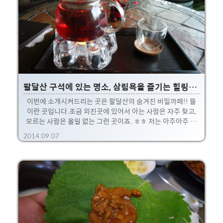
위치는 대략 위와 같습니다. 여기 5층에는 요렇게 쉐푸스라는
부페가 있습니다.특이하게 야외공간도 있어서, 바베큐 파티 전
용 부페도 있더군요.굳이 호텔에서 숙박하지 않아도 오픈되어
있어서, 미리 예약하면 누구나 이용이 가능합니다..
팔달산 구석에 있는 명소, 삼림욕을 즐기는 힐링까페 뜰!
이번에 소개시켜드리는 곳은 팔달산의 숨겨진 비밀까페!! 뜰
이란 곳입니다.조금 외진곳에 있어서 아는 사람은 자주 찾고,
모르는 사람은 올일 없는 그런 곳이죠. ㅎㅎ 저는 아주아주 예
전에 수원사는 분과 만나 이야기할때 처음으로 들려본 곳입니
2014.09.07
다.그리고 지인이 오거나 제가 심심할때 들려보기도 합니다.까
페가 좀 독특하고 가볼만한 곳이라 한번 소개시켜드립니다. 대
략 이런 모습입니다. 삼림욕 까페, 힐링까페라는 컨셉답게 가게
안이나 밖이나 식물들이 우거져 있죠. 혹시 수원역에서 이곳까
지 가려면 가능은 한데, 경사도 좀 있고 빡셉니다.이곳을 목표
로 가는거라면 적당히 택시타고, 위 지도에서 보이는 도서관까
지 가는걸 추천. 자차로도 가능한데, 일방통행이라 길을 잘찾아
가셔야 합니다. 사진에서 보시다시피 주차공간은 어느정도..