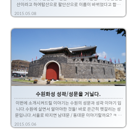
산이라고 하여탑산으로 팔단산으로 이름이 바뀌었다고 합니
다. 오늘은 이 팔달산에 대해 소개시켜드릴까 합니다.뭐, 산이
2015.05.08
긴 한데 등산복까지 꼭 갖춰야할 필요는 없고 간단하게 정상까
지 올라갈 수 있는 산입니다. 수원 화성과 연결되는 부분이기도
하고,정상에 올라가면 화성행궁부터 수원의 중심이 한번에 쭈
욱 보이는 곳이죠. 힘들이지 않고 바람쐬러 가기에 좋은 곳 입
니다.~ 추천하는 코스는 경기도청에서 부터 시작하여 산의 정
상인 서장대로 올라가고,화서문 쪽으로 내려와서, 장안문쪽으
로 걸아가는 코스를 추천!! 장안문쪽에서는 파전에 동동주를
먹는 것을 추천 ㅋ쌈밥집도 있습니다.~ 여기는 제가 좋아하는
뜰..
수원화성 성곽/성문을 거닐다.
이번에 소개시켜드릴 이야기는 수원의 성문과 성곽 이야기 입
니다.수원에 살면서 알아야한 것들! 바로 은근히 헷갈리는 성
문입니다.서울로 따지면 남대문 / 동대문 이야기랄까요? ㅋ 수
원의 중심에 수원화성이 위치하고 있고,화성 중심으로 대문들
2015.05.06
이 존재합니다. 북쪽에는 장안문남쪽에는 팔달문동쪽에는 창
룡문서쪽에는 화서문그리고 기타등등 수문과 각루, 포루등이