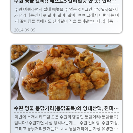
수원 명물 갈비!! 베스트5 갈비집중 한 곳! 신라갈비 방문
수원 여행하면서 절대 빼놓을 수 없는 것!!그건 무엇일까요?제
가 생각나는건 바로 갈비! 갈비! 갈비! ㅋㅋ 그래서 이번에는 여
러 갈비집들 중에서도 신라갈비 집을 들려봤습니다. :)나름 수
원에서 4년정도를 지내온 독거직딩으로서 유명한 갈비집들로
2014.09.05
는,가보정 / 본수원갈비 / 삼부자 갈비 / 대도식당 그리고 이곳
신라갈비를 들 수 있습니다.가보정이랑 신라갈비 빼고는 다 가
봤는데, 이번에 기회가 되어 들려봤습니다.다음에는 가보정도
꼭 들려서 후기를 남겨봐야겠네요 ㅎㅎ. 이들 갈비집들은 5군
데 모두 법원사거리 쪽 부근을 중심으로 퍼져있습니다. (가보
정만 조금 떨어져있네요.)갈비 동네라고 해도 부족하지 않을
정도 ㅎㅎ물론, 이 5곳 말고도 수원 변두리 쪽에도 나름 괜찮은
곳이 많은데, 아무래도 이 5곳이 가장 유명하..
수원 명물 통닭거리(통닭골목)의 양대산맥, 진미통닭과 용성통닭 방문!
이번에 소개시켜드릴 곳은 수원의 명물인 통닭거리(통닭골목)
입니다.!수원하면 사실 생각나는게..... 수원 갈비랑, 수원 화성,
그리고 통닭거리였거든요. ㅎㅎ 통닭거리에는 가장 유명한 곳