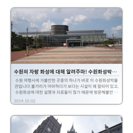
쏘는 것입니다.지금보니 2층에 전통 찻집도 있네요. ㅎㅎ 한번
가볼껄 그랬어요. 대략 이런 모습.가까운 곳은 초심자들이 쏘는
곳이고, 저기 아주 먼곳이 고급 숙련자들이 쏘는 곳입니다.차이
가 엄청나죠 ㅎㅎ. 뭔가 포스있는 분들이 요렇게 저 멀리있는
과녁을 향하여 활쏘기를 하고 있습니다. 요렇게 화살을 저 멀리
과녁으로 푱~ 하고 쏩니다.완전 멋있다니까요!! 다른 젊은분은
선수인지 계속 연습하시더군요. 보시다시피 ..
수원의 자랑 화성에 대해 알려주마! 수원화성박물관 관람.
수원 여행시에 가볼만한 곳중의 하나가 바로 이 수원화성박물
관입니다.볼거리가 어마하다기 보다는 시설이 꽤 잘되어 있고,
수원화성에 대한 설명과 자료들이 많기 때문에 방문해볼만 합
니다. 화성행궁 바로 옆에 위치하기 때문에 행궁 구경하고나서
2014.10.02
가면 딱 좋은 코스입니다.자, 한번 같이 들어가 봅시다~ 수원천
바로 옆에 위치해서, 수원천따라 걷다가 들리기에도 좋은 곳!흔
하지는 않겠지만, 박물관 좋아하는 여자친구에게는 데이트 장
소도 되겠죠? 허허. 입구는 대략 이러한데, 이런 완전 넓은 곳에
최신식 건물들 두둥~ 저는 요 근처 고등학교에 영어시험보러