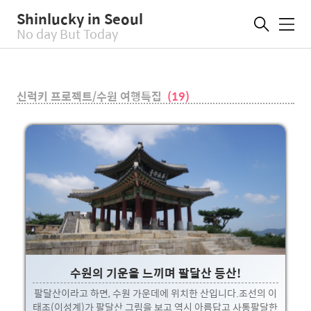
Shinlucky in Seoul
메
No day But Today
뉴
신럭키 프로젝트/수원 여행특집
(19)
수원의 기운을 느끼며 팔달산 등산!
팔달산이라고 하면, 수원 가운데에 위치한 산입니다.조선의 이
태조(이성계)가 팔달산 그림을 보고 역시 아름답고 사통팔달한