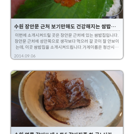
수원 장안문 근처 보기만해도 건강해지는 쌈밥집.청산시골쌈밥 집
이번에 소개시켜드릴 곳은 장안문 근처에 있는 쌈밥집입니다.
장안문 근처에 성안쪽으로 생각보다 먹으러 갈 곳이 잘 안보이
는데, 이곳 쌈밥집을 소개시켜드립니다.가게이름은 청산시골
쌈밥 으로 독특한 외향의 건물로 되어 있습니다.(저 건물 2층은
2014.09.06
요가원이라는게 좀 신기할따름 ㅋ)※ 성곽 근처에는 건물 제한
이 있어서 생각보다 눈에 띄는 집들이 없어요. 대략 요런 건물
모습 :)위치는 장안문에서 성 안쪽 골목으로 들어오시면 됩니
다.아래 지도 참고~ 대략 요런 모습입니다.~.아.. 이거 나중에
사진찍고 보니... 화성요가원이 더 전통있는 곳일지도 모른다
는 생각이 ㅋ 짠, 요건 기본 찬들~ 그냥 무난한 반찬들. 그리고,
다양한 쌈들!!깻잎부터 상추, 기타 쌈싸먹기 좋은 녀석들, 가운
데는 무쌈도 있습니다 :) 저 뚝배기에 있..