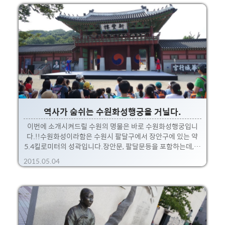
있습니다.이중에서 가장 유명하고 사람들이 많이 지나가는 장
안문과 팔달문을 소개해 드립니다.그리고 기타 성벽이야기도
말이죠 :) 위키피디아에 올라온 대략의 사진을 보면 위와 같습
니다.왼쪽 아래가 팔달산이구요.화성행궁은 적당한 배산임수
의 지형에 위치하는 군요 ㅎㅎ. 다음 지도를 보면 대략 위와 같
습니다.창룡문쪽에는 전통활체험장 및 화성열차를 탈 수 있는
곳이 있고,팔..
역사가 숨쉬는 수원화성행궁을 거닐다.
이번에 소개시켜드릴 수원의 명물은 바로 수원화성행궁입니
다.!!수원화성이라함은 수원시 팔달구에서 장안구에 있는 약
5.4킬로미터의 성곽입니다.장안문, 팔달문등을 포함하는데,그
중심에 있는 곳이 바로 화성행궁 입니다.화성의 성문들에 대해
2015.05.04
서는 이후에 다른 포스팅으로 찾아뵐 예정! 대략, 그림으로 보
면 요런 지도입니다.요 수원 화성 자체도 수원 중심에 있고,화
성 중심에 바로 화성행궁이 있습니다. 누군가 수원을 소개한다
면 꼭 한번 가보는 곳.서울에는 경복궁이 있다면, 수원에는 바
로 이곳 화성행궁입니다.~ 요약하자면 조선시대 정조가 머물
던 임시 처소입니다.화성을 둘러보면 정조 깃발을 여기저기서