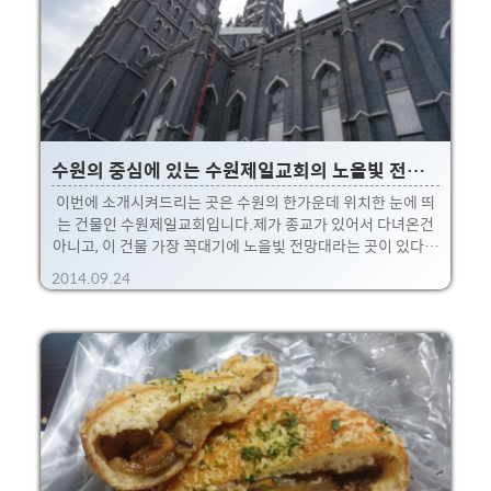
자주 들리는 곳 ㅠ.ㅜ;나이먹고 영어 못하니 힘들어요 허허. (갑
자기 제 신세한탄을 흙...) 박물관 이름처럼 수원화성에 대한 이
야기가 잔뜩 있는 곳입니다.~시간대를 잘..
수원의 중심에 있는 수원제일교회의 노을빛 전망대와 지동벽화마을
이번에 소개시켜드리는 곳은 수원의 한가운데 위치한 눈에 띄
는 건물인 수원제일교회입니다.제가 종교가 있어서 다녀온건
아니고, 이 건물 가장 꼭대기에 노을빛 전망대라는 곳이 있다고
하여 들려봤습니다. 진짜 수원 한가운데! 수원화성에서 살짝
2014.09.24
오른쪽 아래 부분에 위치하고 있습니다. 정말 으리으리하게 생
겼는데, 위와 같습니다.건물이 워낙 특이해서 아주 멀리서도 한
눈에 보입니다. 성곽주변이라 원래 높은 건물 개발이 제한되어
있는데, 이곳만 우뚝서있어서 더 눈에 띄기도 하죠.※ 뭐 불법
으로 지은건 아니고 오래전에 규정이 생기기전에 지었다고는
하네요. 이곳 동네이름이 수원시 팔달구 지동 입니다.그래서 근
처에는 지동시장도 있죠. ㅎㅎ 주말에 수원을 좀 싸돌아 다니다
보니, 이젠 지명만 들어도 오래산 사람처럼 그림이 딱 ..