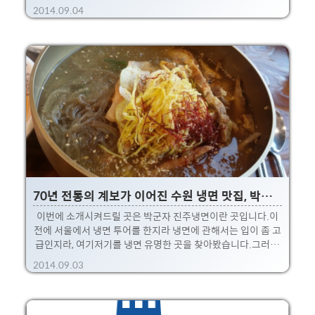
으로 용성통닭과 진미통닭이 있는데요, 이 두군데를 다녀왔습
2014.09.04
니다.용성통닭은 가게에서 먹었고, 진미통닭은 포장해와서 집
에서 먹었네요.~ 두 곳 모두 대낮부터(약 3시??) 사람들이 가득
차서 기다려 먹을 정도로 인기있는 곳입니다.진짜 낮부터 사람
들이 가득찬 곳은 정말 처음이네요. 기사들을 조금 검색해보니,
생생정보통에서 2013년 9월 25일에 이곳 통닭거리에 대해서
취재를 왔더군요.원래도 유명했지만 이후 더 유명해진 것 같네
요.기사링크 :
http://www.etoday.co.kr/news/section/newsview.ph..
70년 전통의 계보가 이어진 수원 냉면 맛집, 박군자 진주냉면!!
이번에 소개시켜드릴 곳은 박군자 진주냉면이란 곳입니다.이
전에 서울에서 냉면 투어를 한지라 냉면에 관해서는 입이 좀 고
급인지라, 여기저기를 냉면 유명한 곳을 찾아봤습니다.그러다
가 수원의 인계동 쪽 나혜석 거리에 있는 박군자 진주냉면이란
2014.09.03
곳을 찾아가봤습니다.~ 위에 명함을 보면 허영만 화백의 그림
이 그려져 있는데, 식객에 진주냉면이 나왔다고 하네요.마침 집
에 식객 전권이 있어서 찾아보니 27권 가장 첫번째 이야기로
등장합니다.※ 선물받았는데 아직 다 못봤네요 ㅎㅎ. 이제야 9