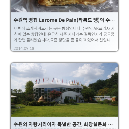
수원역 빵집 Larome De Pain(라롬드 뺑)의 수제 고로케~
이번에 소개시켜드리는 곳은 빵집입니다.수원역 AK프라자 지
하에 있는 빵집인데, 은근히 자주 지나가는 길목인지라 궁금중
에 한번 들려봤습니다.요즘 빵맛을 좀 들이고 있어서 말입니다.
ㅎㅎ 특히 수원에 있는 하얀풍차란 곳을 자주 갑니다. ㅋ 아무
2014.09.18
튼 이곳 이름은 LAROME DE PAIN으로..... 처음에는 어떻게
읽는줄 몰랐는데,인터넷 찾아보니 라롬드 뺑 이라고 부르더군
요. 요런 왠지 있어보이는 명물 고로케!!어렸을때부터 좋아한
고로케인지라 바로 몇가지 집어왔네요 ㅎㅎ 띠링~, 이날 저녁
은 바로 요 고로케~.두개 사서 하루는 저녁에 먹고, 하나는 다음
날 아침에 먹었습니다. 기본/카레/갈비 뭐 이런 종류가 있었는
데,기본적인 하야시 고로케랑 좀 특이했던 갈비 고로케를 골라
봤네요 ㅎㅎ 비쥬얼은 일단 합격!! 짜잔..
수원의 자랑거리이자 특별한 공간, 화장실문화 전시관 해우재