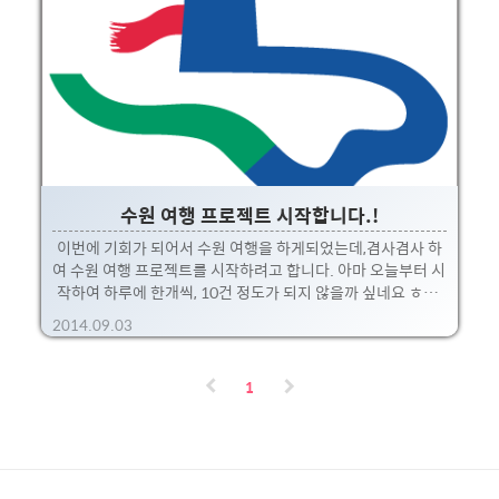
권보고 있습니다. :) 여기 간단한 설명과, 인증샷 ㅎㅎ. 진주냉
면에 대한 설명을 살짝 보태면,원래 조선시대 양반들이 즐겨먹
던 음식으로 조선시대 문서에도 언급될 정도라고 합니다.:: 냉
면의 원조격인 북한의 "조선의 민속전통" 이란 책에서..
수원 여행 프로젝트 시작합니다.!
이번에 기회가 되어서 수원 여행을 하게되었는데,겸사겸사 하
여 수원 여행 프로젝트를 시작하려고 합니다. 아마 오늘부터 시
작하여 하루에 한개씩, 10건 정도가 되지 않을까 싶네요 ㅎㅎ.
(추석은 발행하지 않을 예정~!) 여행하면서 먹었던 먹거리들!
2014.09.03
나름 선별하여 들려본 맛집들~, 그리고 볼만한 또는 갈만한 곳
들에 대해 소개시켜드릴께요 :) 수원하면 뭐가 생각나시나요?
음. 보통 저같은 경우 갈비!!!!!!! 그리고 수원 화성!, 블루윙
1
즈?? 정도가 아닐까 싶네요.하지만 생각보다 이것저것 갈만한
곳과 볼만한 것들이 많습니다. 제가 차근차근 소개해 드릴께요
~.가끔 놀러와서 구경하고 가세요. 위에 저 아이콘은 수원을 상
징하는 아이콘으로 수원화성 성곽을 나타내고 있습니다.수원
시 홈페이지에 가서 찾아보니;;; 서북공심돈..