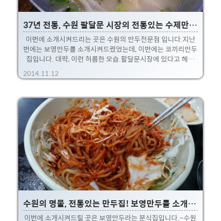
37년 전통, 수원 팔달문 시장의 전통있는 수제만두집! 코끼리만두
이번에 소개시켜드리는 곳은 수원의 만두전문점 입니다.지난
번에는 보영만두를 소개시켜드렸었는데, 이번에는 코끼리만두
집입니다. 대략, 이런 허름한 모습.팔달문시장에 있다고 해서
찾아갔는데, 은근히 찾기 힘드네요 ㅠ.ㅜ처음가시는분들은 저
2014.11.12
처럼 조금은 헤매게될지 모르겠네요;; 아래 지도를 참고하시길
~! 골목골목진 곳에 있어서 잘보고 들어가셔야 합니다. ㅎㅎ 가
게 앞에는 이런 뭔가 귀여운 안내판도 있네요. 35년 찍.... 37년
ㅋ 시장 분식집 느낌이라 메뉴는 꽤나 다양한편.주변사람들을
보니 쫄면도 많이 드시더군요. 저는 만두가 먹고 싶어서리 떡만
두국을 시켜보았고, 튀김만두는 포장했습니다.나중에 집에서
맥주와 먹으려고 말이죠 ㅎㅎ 가격들은 대략 위와 같습니다.먹
고 나오면서 물어보니 당연하게도 모든 만두들은 직접 ..
수원의 명물, 전통있는 만두집! 보영만두를 소개합니다.
이번에 소개시켜드릴 곳은 보영만두라는 분식집입니다.~수원