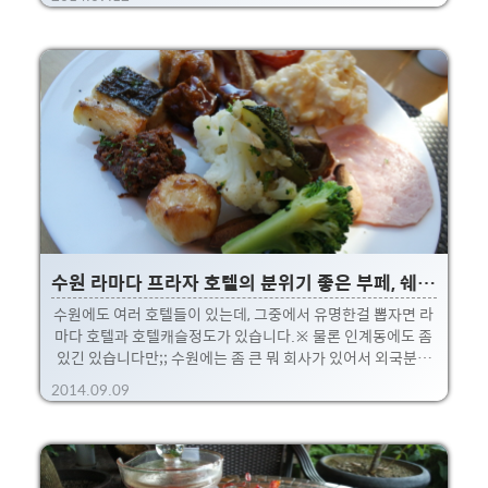
덤으로 지동시장에 있는 순대볶음도 알려드립니다. :) 배산임
수라고 했던가? 이곳 수원의 화성은 팔달산을 등지고 수원천을
앞에 끼고 있습니다.광교 저수지로부터 이어지는 수원천을 따
라서 쭈욱 내려가다보면 영동시장과 지동시장이 한눈에 보입
니다.~ 수원천은 마치 서울의 청계천이나 안양천등처럼 걷기
편하게 도로로 만들어 놓았더군요.뭐 청계천처럼 화려하게 꾸
며놓은건 아니지만, 오히려 자연스럽고 걷고 싶은 거리랄까요?
※ 굳이 비교를 하자면... 청계천 하류랑 비슷 대략 이런 느낌인
데, 자세..
수원 라마다 프라자 호텔의 분위기 좋은 부페, 쉐푸스(Chefoo's)
수원에도 여러 호텔들이 있는데, 그중에서 유명한걸 뽑자면 라
마다 호텔과 호텔캐슬정도가 있습니다.※ 물론 인계동에도 좀
있긴 있습니다만;; 수원에는 좀 큰 뭐 회사가 있어서 외국분들
이 많이 머무시네요.저도 기회가 되어 1박2일을 잠시 머물었
2014.09.09
고, 이 포스팅은 조식으로 먹었던 5층 부페 쉐푸스에 대한 후기
입니다.~ 짜잔, 라마다프라자 수원호텔모습, 요렇게 찍으니 간
지나네요. 흙 나름, 로비에는 바도 있고 빵집도 있고 좋음.밤중
에 내려오니, 기타로 라이브 연주를 했던 기억이 나네요. 허허