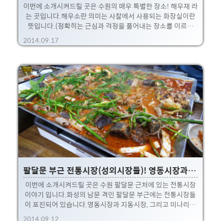
이번에 소개시켜드릴 곳은 수원의 매우 특별한 장소! 해우재 라
는 곳입니다.해우소란 의미는 사찰에서 사용되는 화장실이란
뜻입니다.(정확히는 근심과 걱정을 풀어내는 장소를 이르는
말) 전통 음식점 같은데 가보면 아직도 해우소란 이름을 쓰더군
2014.09.17
요. ㅎㅎ아주 예전에 어떤 모 커뮤니티 이름도 해우소란 곳이
있었죠. 아무튼 해우소를 따서 근심을 푸는 집이라는 의미로 해
우재라고 지었다고 합니다. 이 장소는 고 심재덕 수원시장이 세
계화장실협회 창립을 기념하고 화장실의 중요성을 알리고자
30년간 살던 자신의 집을 변기모양으로 새롭게 짓고 이렇게 박
물관처럼 만들었다고 합니다.※ 심재덕씨는 1995~2002 민선
1/2대 수원시장이었습니다. 이 해우재는 2007년 11월에 완공
되었고, 유족들이 고 심재덕씨의 유지에 따라 수원..
팔달문 부근 전통시장(성외시장들)! 영동시장과 지동시장 그리고 순대타운
이번에 소개시켜드릴 곳은 수원 팔달문 근처에 있는 전통시장
이야기 입니다.화성의 남문 격인 팔달문 부근에는 전통시장들
이 포진되어 있습니다.영동시장과 지동시장, 그리고 미나리광
시장이란 곳이 밀집해 있는데 같이 소개시켜드릴게요.그리고
2014.09.12