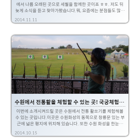
에서 나름 오래된 곳으로 세월을 함께한 곳이죠 ㅎㅎ. 저도 뒤
늦게 소식을 듣고 찾아가봤습니다.뭐, 요즘에는 분점들도 많이
생겨서 수원 여기저기서 볼 수 있긴한데, 전 본점으로 찾아가봤
2014.11.11
습니다. ㅋ마침 시험보러 근처에 들리기도 해서 말이죠 :) 위치
는 대략 장안문 근처에 있습니다.어느 일요일에 들렸는데, 역시
나 유명한 만큼 밖에서 줄서서 사람들이 기다리더란... 다 먹고
나오는 길에 기다리는 사람들 짤!!저도 역시 잠깐 기다렸다가
들어가서 먹었네요. ㅎㅎ 여러가지 메뉴들 중에서도 가장 유명
하다는 쫄면과 만두중에서는 군만두를 골라봤네요 :) 메뉴는
대략 위와 같네요~사실 떡만두국이 땡기긴했는데, 이왕온거 쫄
면으로 도전. 아, 그리고 이곳 말고도 만두로 유..
수원에서 전통활을 체험할 수 있는 곳! 국궁체험장과 화성을 한눈에 둘러보는 화성열차!
이번에 소개시켜드릴 곳은 수원에서 전통 활쏘기를 체험해볼
수 있는 곳입니다.이곳은 수원화성의 동쪽으로 창룡문 있는 부
근에 넓은 평지에 위치해 있습니다. 또한 수원 화성을 한눈에
구경할 수 있는 화성열차가 출발하는 곳이기도 하죠. ㅎㅎ그리
2014.10.15
하여 이름은 국궁체험장~ 위와 같은 곳! 저쪽 평지쪽으로 향해