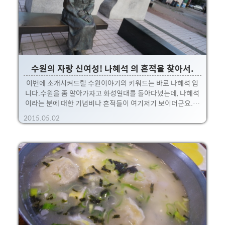
볼 수 있죠. 이 화성행궁은 조선시대에 건립된 행궁들 중에서
가장 규모가 큰 건축물로 경기도기념물 65호로 지정되었다가
사..
수원의 자랑 신여성! 나혜석 의 흔적을 찾아서.
이번에 소개시켜드릴 수원이야기의 키워드는 바로 나혜석 입
니다.수원을 좀 알아가자고 화성일대를 돌아다녔는데, 나혜석
이라는 분에 대한 기념비나 흔적들이 여기저기 보이더군요.그
래서 간단하게라도 나혜석 특집으로 포스팅을 해보려고 합니
2015.05.02
다. 먼저 그분에 대해 알아봐야겠죠~ ※ 이건 진짜 옛날 사진입
니다. ㅎㅎ 1930년대 30살쯤에는 멋진사진들도 있더군요. 이
분은 일제강점기~ 대한민국의 화가이자 작가, 시인, 여성운동
자 입니다.일본 도쿄여자미술학교에서 서양화를 공부한후 귀
국하여 화가/작가로 활동하였으며 여성운동가로 활동하였다
고 합니다.실제로 3.1운동에도 참여했었다고 하는 군요. 1900
년대 초반에 남편과 만주와 프랑스, 유럽과 미국을 다녔다고 합
니다.그래서 조선 최초로 구미여행에 오른 여성이라는 칭호를
얻기도 했..