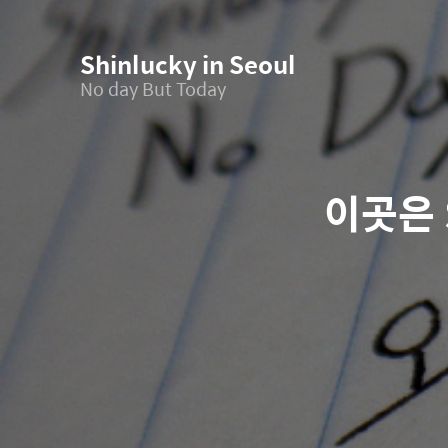
Shinlucky in Seoul
No day But Today
이곳은 S