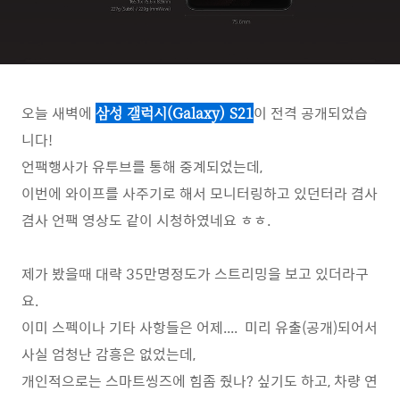
오늘 새벽에
이 전격 공개되었습
삼성 갤럭시(Galaxy) S21
니다!
언팩행사가 유투브를 통해 중계되었는데,
이번에 와이프를 사주기로 해서 모니터링하고 있던터라 겸사
겸사 언팩 영상도 같이 시청하였네요 ㅎㅎ.
제가 봤을때 대략 35만명정도가 스트리밍을 보고 있더라구
요.
이미 스펙이나 기타 사항들은 어제.... 미리 유출(공개)되어서
사실 엄청난 감흥은 없었는데,
개인적으로는 스마트씽즈에 힘좀 줬나? 싶기도 하고, 차량 연