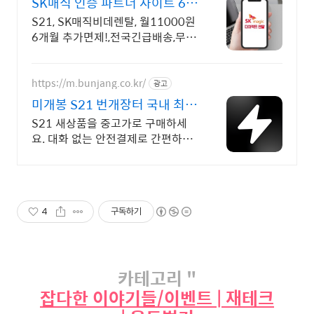
SK매직 인증 파트너 사이트 6개
월면제+추가사은품+공식몰
S21, SK매직비데렌탈, 월11000원
6개월 추가면제!,전국긴급배송,무료
설치
https://m.bunjang.co.kr/
광고
미개봉 S21 번개장터 국내 최대
브랜드 중고거래
S21 새상품을 중고가로 구매하세
요. 대화 없는 안전결제로 간편하게!
전국 각지에서 올라오는 전국구 최
다 상품 매일 10만 개 이상의 신규
상품 업로드
4
구독하기
카테고리 "
잡다한 이야기들/이벤트 | 재테크