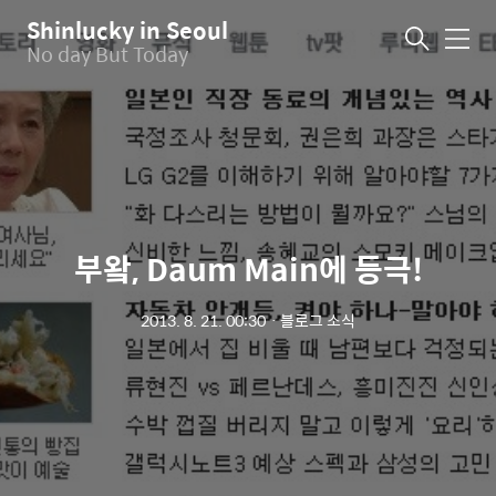
Shinlucky in Seoul
메
No day But Today
뉴
부왘, Daum Main에 등극!
2013. 8. 21. 00:30
ㆍ
블로그 소식