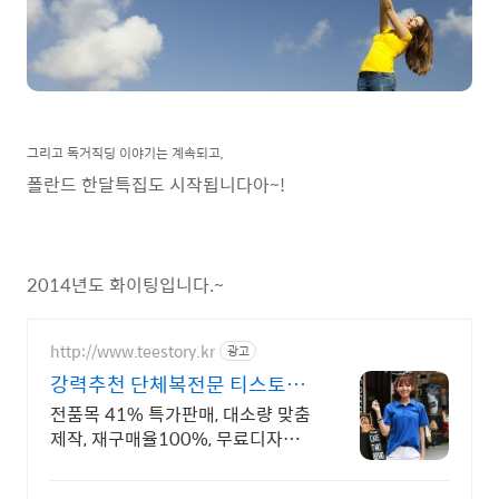
그리고 독거직딩 이야기는 계속되고,
폴란드 한달특집도 시작됩니다아~!
2014년도 화이팅입니다.~
http://www.teestory.kr
광고
강력추천 단체복전문 티스토리
16년 전통의 전문업체
전품목 41% 특가판매, 대소량 맞춤
제작, 재구매율100%, 무료디자인,
신속제작