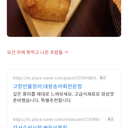
요건 위에 회먹고 나온 초밥들 ㅋ
https://m.place.naver.com/place/573493851
광고
고창민물장어,대왕송어회전문점
깊은 풍미를 제대로 느껴보세요. 고급식재료로 정성껏
준비했습니다. 특별추천합니다
https://m.place.naver.com/restaurant/13590003
광고
00
강서수산시장 쌍둥이횟집