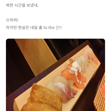
복한 시간을 보냈네.
으허허!
하지만 현실은 내일 출 to the 근!!