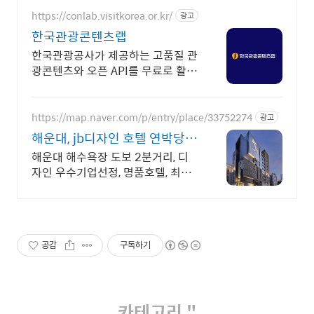
https://conlab.visitkorea.or.kr/
광고
한국관광콘텐츠랩
한국관광공사가 제공하는 고품질 관
광콘텐츠와 오픈 API를 무료로 활용
할 수 있는 디지털 관광콘텐츠 통합
플랫폼입니다.
https://map.naver.com/p/entry/place/33752274
광고
해운대, jb디자인 호텔 연박당 1
만원 할인
해운대 해수욕장 도보 2분거리, 디
자인 우수기업선정, 명품호텔, 최우
수 관광호텔. 네이버예약시 스타벅
스쿠폰 100% 증정
공감
구독하기
카테고리 "