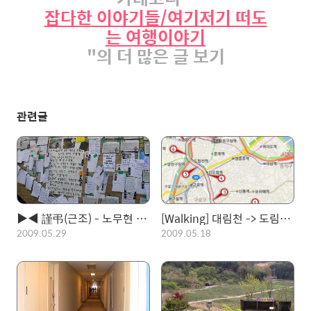
잡다한 이야기들/여기저기 떠도
는 여행이야기
"의 더 많은 글 보기
관련글
▶◀ 謹弔(근조) - 노무현 전 대통령 서거. 덕수궁 분향소, 서울역 분향소에 다녀와서..
[Walking] 대림천 -> 도림천 -> 안양천 in Seoul
2009.05.29
2009.05.18