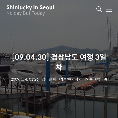
Shinlucky in Seoul
메
No day But Today
뉴
[09.04.30] 경상남도 여행 3일
차
2009. 5. 4. 01:26
ㆍ
잡다한 이야기들/여기저기 떠도는 여행이야
기