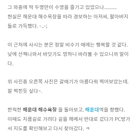
그 와중에 딱 두명만이 수영을 즐기고 있었으나..........
현실은 해운대 해수욕장을 따라 경보하는 아저씨, 할아버지
들로 가득했다. -.,-;
이 근처에 사시는 분은 정말 비수기 때에는 행복할 것 같다.
낮에 산책나와서 바닷가도 멍하니 바라볼 수 있으니까 말이
다.
위 사진중 오른쪽 사진은 갈매기가 아름다워 찍어보았는데,
잘 찍힌듯 싶다~.
한적한
해운대 해수욕장
을 돌아보고,
해운대
역을 향했다.
이때도 지름길로 가려다 길을 헤메서 반대로 갔다가 PC방가
서 지도를 확인해보고 다시 찾아갔다. ㅋ