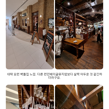
대략 요런 벽돌집 느낌. 다른 런던베이글뮤지엄보다 살짝 어두운 것 같긴하
더라구요.