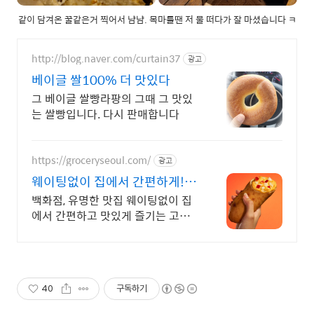
같이 담겨온 꿀같은거 찍어서 냠냠. 목마를땐 저 물 떠다가 잘 마셨습니다 ㅋ
http://blog.naver.com/curtain37
광고
베이글 쌀100% 더 맛있다
그 베이글 쌀빵라팡의 그때 그 맛있
는 쌀빵입니다. 다시 판매합니다
https://groceryseoul.com/
광고
웨이팅없이 집에서 간편하게!
꽉 찬 내용물로 포만감 최고
백화점, 유명한 맛집 웨이팅없이 집
에서 간편하고 맛있게 즐기는 고급
베이커리
40
구독하기