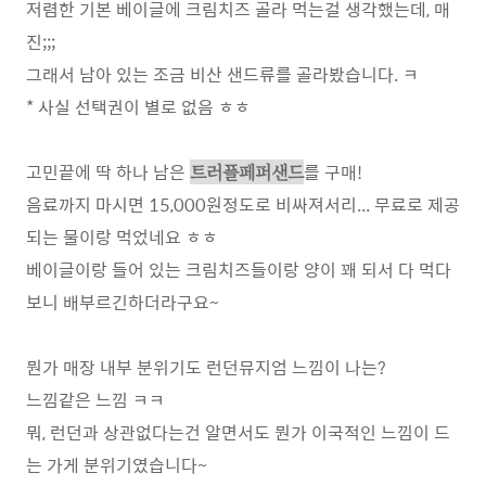
저렴한 기본 베이글에 크림치즈 골라 먹는걸 생각했는데, 매
진;;;
그래서 남아 있는 조금 비산 샌드류를 골라봤습니다. ㅋ
* 사실 선택권이 별로 없음 ㅎㅎ
고민끝에 딱 하나 남은
를 구매!
트러플페퍼샌드
음료까지 마시면 15,000원정도로 비싸져서리... 무료로 제공
되는 물이랑 먹었네요 ㅎㅎ
베이글이랑 들어 있는 크림치즈들이랑 양이 꽤 되서 다 먹다
보니 배부르긴하더라구요~
뭔가 매장 내부 분위기도 런던뮤지엄 느낌이 나는?
느낌같은 느낌 ㅋㅋ
뭐, 런던과 상관없다는건 알면서도 뭔가 이국적인 느낌이 드
는 가게 분위기였습니다~