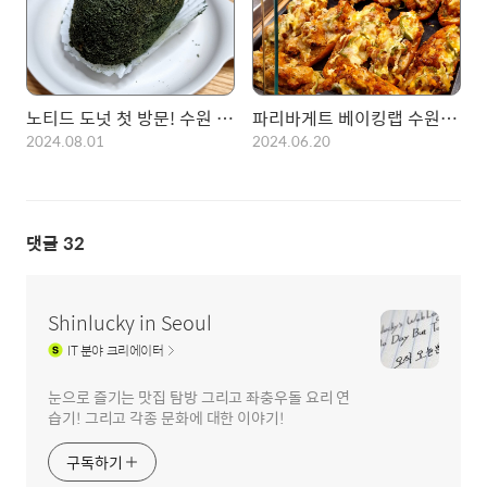
노티드 도넛 첫 방문! 수원 스타필드 - 찰떡 쑥 크림도넛
파리바게트 베이킹랩 수원점에서만 파는 수원특화 메뉴들!
2024.08.01
2024.06.20
댓글
32
Shinlucky in Seoul
IT
분야 크리에이터
눈으로 즐기는 맛집 탐방 그리고 좌충우돌 요리 연
습기! 그리고 각종 문화에 대한 이야기!
구독하기