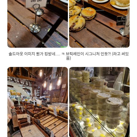
솔드아웃 이미지 뭔가 킹받네.... ㅋ 브릭레인이 시그니처 인듯?! (라고 써있
음)