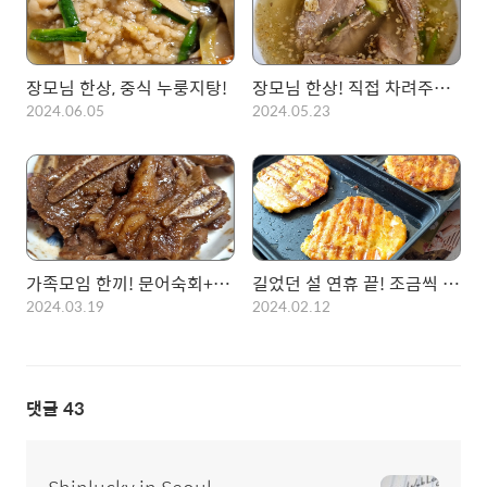
장모님 한상, 중식 누룽지탕!
장모님 한상! 직접 차려주신 생일상! 전복볶음, 닭볶음, 오징어볶음, 갈비탕!
2024.06.05
2024.05.23
가족모임 한끼! 문어숙회+육전+LA갈비 등
길었던 설 연휴 끝! 조금씩 바뀌는 명절 문화, 녹두전 부치는 와이프 고생했다~
2024.03.19
2024.02.12
댓글
43