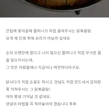
큰집에 찾아갈때 할머니가 직접 끓여주시는 닭볶음탕.
요게 제 인생 최애 요리가 아닐까 싶네요
손자 오랜만에 왔다고 나이 많으신 할머니가 직접 무거운 몸
을 일으키시는데,
그 맛은 어렸을때나 지금이나 여전하더라구요.
닭사다가 직접 손질도 하시고, 양념도 직접 만드셔서 감자랑
푹 익혀주시는 그 닭볶음탕!
아마 평생 기억날 것 같네요.
양념의 비법을 꼭 적어놓아야 겠습니다 후후.