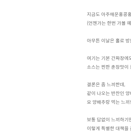
지금도 아주매운홍콩홍합
(언젠가는 한번 가볼 예정
아무튼 이날은 홀로 방
여기는 기본 간짜장에도
소스는 찐한 춘장맛이 
결론은 좀 느끼한데,
같이 나오는 반찬인 양
요 양배추랑 먹는 느끼
보통 답없이 느끼하기만
이렇게 특별한 대책을