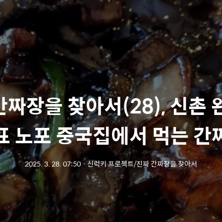
간짜장을 찾아서(28), 신촌 
표 노포 중국집에서 먹는 간
2025. 3. 28. 07:50
ㆍ
신럭키 프로젝트/진짜 간짜장을 찾아서