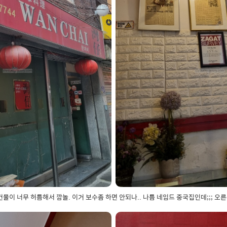
. 건물이 너무 허름해서 깜놀. 이거 보수좀 하면 안되나.. 나름 네임드 중국집인데;;; 오