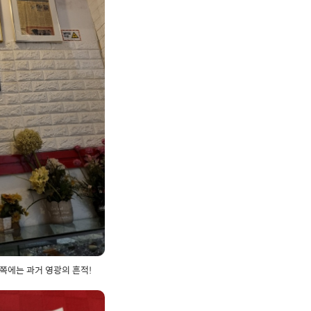
른쪽에는 과거 영광의 흔적!