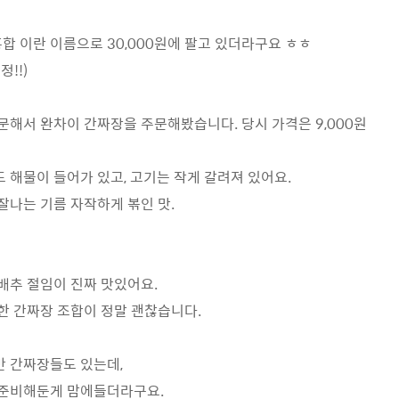
 이란 이름으로 30,000원에 팔고 있더라구요 ㅎㅎ
!!)
문해서 완차이 간짜장을 주문해봤습니다. 당시 가격은 9,000원
 해물이 들어가 있고, 고기는 작게 갈려져 있어요.
잘나는 기름 자작하게 볶인 맛.
배추 절임이 진짜 맛있어요.
한 간짜장 조합이 정말 괜찮습니다.
 간짜장들도 있는데,
 준비해둔게 맘에들더라구요.