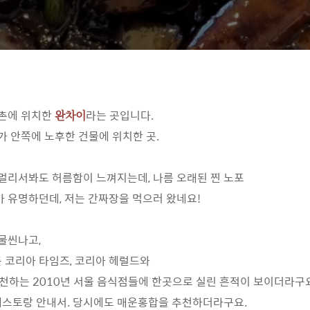
신촌에 위치한
라는 곳입니다.
완차이
가 안쪽에 노후한 건물에 위치한 곳.
멀리서봐도 허름함이 느껴지는데, 나름 오래된 찐 노포
 유명하던데, 저는 간짜장을 먹으러 왔네요!
물씬나고,
 코리아 타임즈, 코리아 헤럴드와
서 추천하는 2010년 서울 음식점들에 한곳으로 실린 흔적이 보이더라구
레스토랑 안내서. 당시에도 매운홍합을 추천하더라구요.