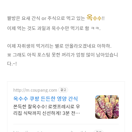
옥
짤방은 요새 간식 or 주식으로 먹고 있는
수수
!!
이제 먹는 것도 과일과 옥수수만 먹기로 함 ㅋㅋ.
이제 자취생의 먹거리는 별로 안올라오겠네요 아하하.
※ 그래도 아직 포스팅 못한 꺼리가 엄청 많이 남아있습니
다.~!
http://m.coupang.com
광고
옥수수 쿠팡 든든한 영양 간식
쫀득한 찰옥수수! 로켓프레시로 우
리집 식탁까지 신선하게! 3분 전자
레인지면 OK! 본연의 맛 그대로, 온
가족 건강 간식.