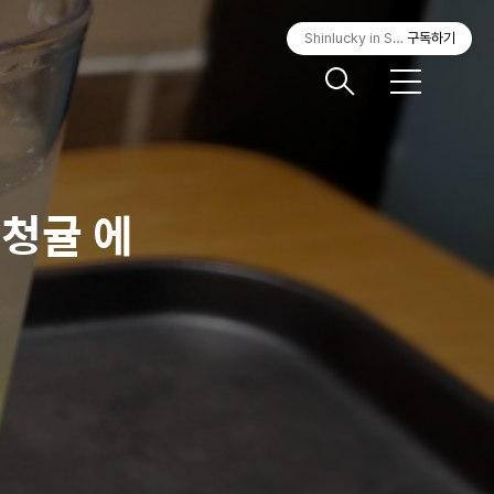
Shinlucky in Seoul
구독하기
메
뉴
 청귤 에