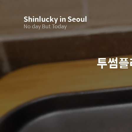
Shinlucky in Seoul
No day But Today
투썸플레