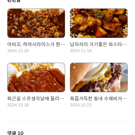
아비꼬, 하야시라이스가 뭔가 시켜보았다...
남자끼리 가기좋은 파스타집! 롤링파스타 맥주마시고 왔습니다.
2024.11.20
2024.11.18
퇴근길 스프생각날때 들리는 돈까스집 1988 돈까사
육즙가득한 동네 수제버거 가게. 더플핀과 해시포테이토!
2024.10.28
2024.10.22
댓글
10