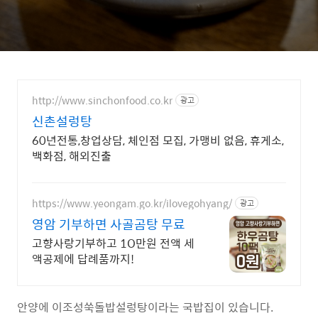
http://www.sinchonfood.co.kr
광고
신촌설렁탕
60년전통,창업상담, 체인점 모집, 가맹비 없음, 휴게소,
백화점, 해외진출
https://www.yeongam.go.kr/ilovegohyang/
광고
영암 기부하면 사골곰탕 무료
고향사랑기부하고 1O만원 전액 세
액공제에 답례품까지!
안양에 이조성쑥돌밥설렁탕이라는 국밥집이 있습니다.