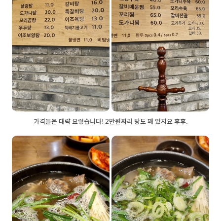
가격들은 대략 요렇습니다! 2만원짜리 탕도 꽤 있지요 후후.