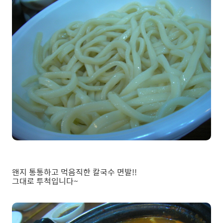
왠지 통통하고 먹음직한 칼국수 면발!!
그대로 투척입니다~