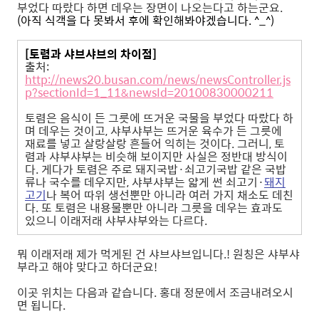
부었다 따랐다 하면 데우는 장면이 나오는다고 하는군요.
(아직 식객을 다 못봐서 후에 확인해봐야겠습니다. ^_^)
[토렴과 샤브샤브의 차이점]
출처:
http://news20.busan.com/news/newsController.js
p?sectionId=1_11&newsId=20100830000211
토렴은 음식이 든 그릇에 뜨거운 국물을 부었다 따랐다 하
며 데우는 것이고, 샤부샤부는 뜨거운 육수가 든 그릇에
재료를 넣고 살랑살랑 흔들어 익히는 것이다. 그러니, 토
렴과 샤부샤부는 비슷해 보이지만 사실은 정반대 방식이
다. 게다가 토렴은 주로 돼지국밥·쇠고기국밥 같은 국밥
류나 국수를 데우지만, 샤부샤부는 얇게 썬 쇠고기·
돼지
고기
나 복어 따위 생선뿐만 아니라 여러 가지 채소도 데친
다. 또 토렴은 내용물뿐만 아니라 그릇을 데우는 효과도
있으니 이래저래 샤부샤부와는 다르다.
뭐 이래저래 제가 먹게된 건 샤브샤브입니다.! 원칭은 샤부샤
부라고 해야 맞다고 하더군요!
이곳 위치는 다음과 같습니다. 홍대 정문에서 조금내려오시
면 됩니다.