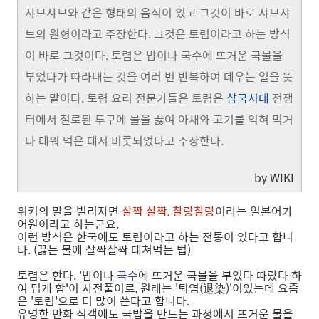
샤브샤브와 같은 형태의 음식이 있고 그것이 바로 샤브샤
브의 원형이라고 주장한다. 그것은 토렴이라고 하는 방식
이 바로 그것이다. 토렴은 밥이나 국수에 뜨거운 국물을
부었다가 따라내는 것을 여러 번 반복하여 데우는 일을 뜻
하는 말이다. 토렴 요리 전문가들은 토렴은
삼국시대
전쟁
터에서 철로된 투구에 물을 끓여 아채와 고기를 익혀 먹거
나 데워 먹은 데서 비롯되었다고 주장한다.
by WIKI
위키의 말을 빌리자면
살짝 살짝, 찰랑찰랑
이라는 일본어가
어원이라고 하는군요.
이런 방식은 한국에도 토렴이라고 하는 전통이 있다고 합니
다. (끓는 물에 살짝살짝 데쳐먹는 법)
토렴은 한다. '밥이나
국수
에 뜨거운 국물을 부었다 따랐다 하
여 덥게 함'이 사전풀이로, 원래는 '퇴염(退染)'이었는데 요즘
은 '토렴'으로 더 많이 쓴다고 합니다.
유명한 만화 식객에도 국밥을 만드는 과정에서 뜨거운 물을