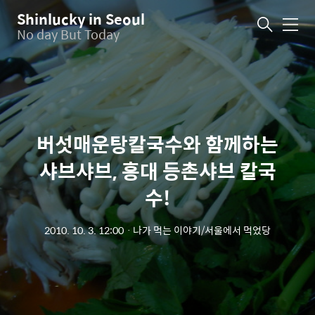
Shinlucky in Seoul
메
No day But Today
뉴
버섯매운탕칼국수와 함께하는
샤브샤브, 홍대 등촌샤브 칼국
수!
2010. 10. 3. 12:00
ㆍ
나가 먹는 이야기/서울에서 먹었당