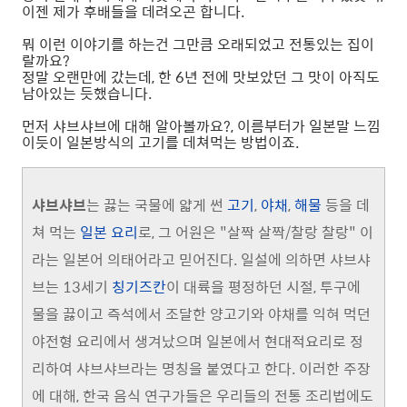
이젠 제가 후배들을 데려오곤 합니다.
뭐 이런 이야기를 하는건 그만큼 오래되었고 전통있는 집이
랄까요?
정말 오랜만에 갔는데, 한 6년 전에 맛보았던 그 맛이 아직도
남아있는 듯했습니다.
먼저 샤브샤브에 대해 알아볼까요?, 이름부터가 일본말 느낌
이듯이 일본방식의 고기를 데쳐먹는 방법이죠.
샤브샤브
는 끓는 국물에 얇게 썬
고기
,
야채
,
해물
등을 데
쳐 먹는
일본 요리
로, 그 어원은 "살짝 살짝/찰랑 찰랑" 이
라는 일본어 의태어라고 믿어진다. 일설에 의하면 샤브샤
브는 13세기
칭기즈칸
이 대륙을 평정하던 시절, 투구에
물을 끓이고 즉석에서 조달한 양고기와 야채를 익혀 먹던
야전형 요리에서 생겨났으며 일본에서 현대적요리로 정
리하여 샤브샤브라는 명칭을 붙였다고 한다. 이러한 주장
에 대해, 한국 음식 연구가들은 우리들의 전통 조리법에도