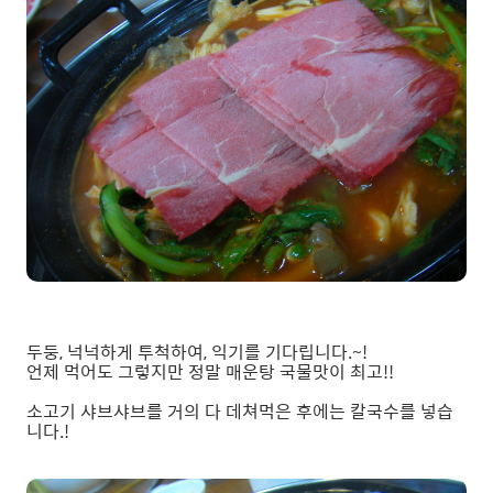
두둥, 넉넉하게 투척하여, 익기를 기다립니다.~!
언제 먹어도 그렇지만 정말 매운탕 국물맛이 최고!!
소고기 샤브샤브를 거의 다 데쳐먹은 후에는 칼국수를 넣습
니다.!