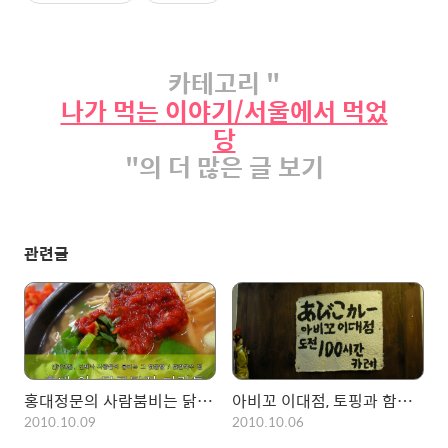
카테고리 "
나가 먹는 이야기/서울에서 먹었
당
"의 더 많은 글 보기
관련글
홍대정문의 사람붐비는 닭곰탕집!, 다락투~
아비꼬 이대점, 토핑과 함께하는 100시간 카레!
2010.10.09
2010.10.06