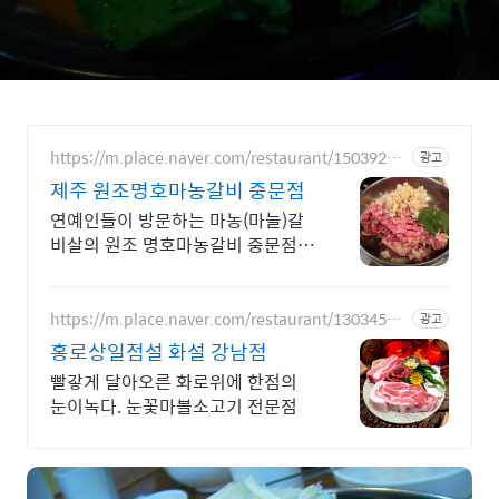
https://m.place.naver.com/restaurant/15039274
광고
51
제주 원조명호마농갈비 중문점
연예인들이 방문하는 마농(마늘)갈
비살의 원조 명호마농갈비 중문점입
니다.
https://m.place.naver.com/restaurant/13034514
광고
50
홍로상일점설 화설 강남점
빨갛게 달아오른 화로위에 한점의
눈이녹다. 눈꽃마블소고기 전문점