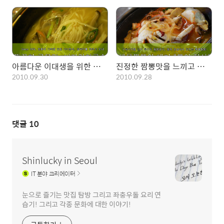
아름다운 이대생을 위한 이대앞 깔끔한 맛집, 가미분식의 참국수!
진정한 짬뽕맛을 느끼고 싶다면! 뽕의 전설에 가보자.~
2010.09.30
2010.09.28
댓글
10
Shinlucky in Seoul
IT
분야 크리에이터
눈으로 즐기는 맛집 탐방 그리고 좌충우돌 요리 연
습기! 그리고 각종 문화에 대한 이야기!