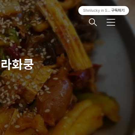
Shinlucky in Seoul
구독하기
메
뉴
 라화쿵