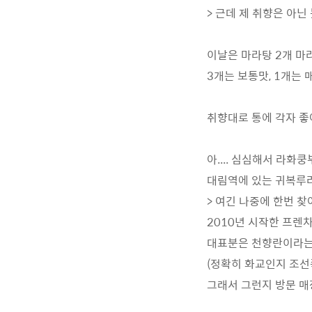
> 근데 제 취향은 아닌 
이날은 마라탕 2개 마
3개는 보통맛, 1개는 
취향대로 통에 각자 좋
아.... 심심해서 라화
대림역에 있는 귀복루라
> 여긴 나중에 한번 
2010년 시작한 프렌
대표분은 천향란이라는 
(정확히 화교인지 조선
그래서 그런지 방문 매