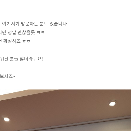
 여기저기 방문하는 분도 있습니다
시면 정말 괜찮을듯 ㅋㅋ
건 확실하죠 ㅎㅎ
?)된 분들 많더라구요!
나보시죠~