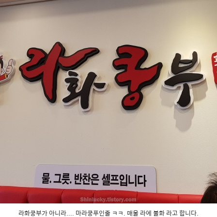
라화쿵부가 아니라.... 마라쿵푸인줄 ㅋㅋ. 매울 라에 불화 라고 합니다.