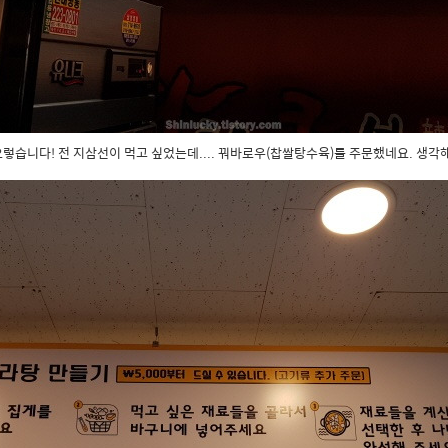
요렇습니다! 전 지삼선이 먹고 싶었는데.... 꿔바로우(찹쌀탕수육)를 주문했네요. 생각해