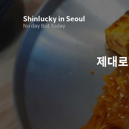
Shinlucky in Seoul
No day But Today
제대로