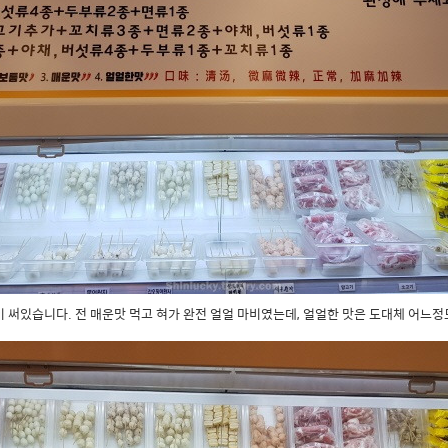
이 써있습니다. 전 매운맛 먹고 혀가 완전 얼얼 마비였는데, 얼얼한 맛은 도대체 어느정