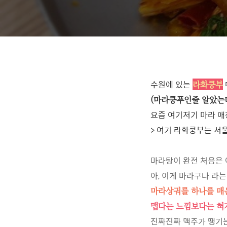
수원에 있는
라화쿵부
(마라쿵푸인줄 알았는데
요즘 여기저기 마라 매
> 여기 라화쿵부는 서
마라탕이 완전 처음은 
아, 이게 마라구나 라는
마라상궈를 하나를 매운
맵다는 느낌보다는 혀
진짜진짜 맥주가 땡기는