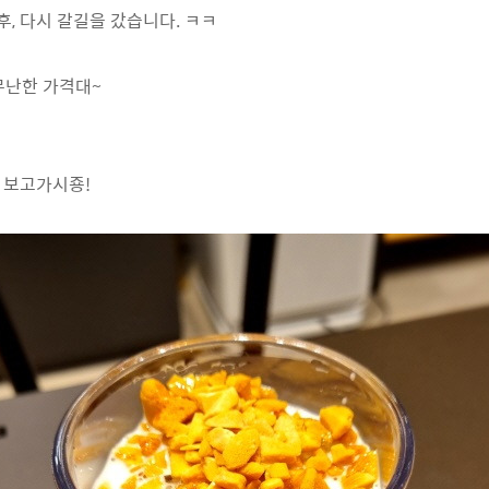
후, 다시 갈길을 갔습니다. ㅋㅋ
 무난한 가격대~
번 보고가시죵!