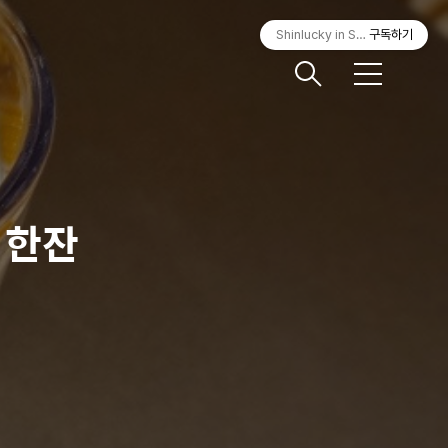
Shinlucky in Seoul
구독하기
메
뉴
 한잔