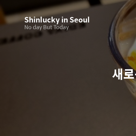
Shinlucky in Seoul
No day But Today
새로