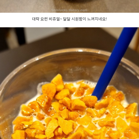
대략 요런 비쥬얼~ 달달 시원함이 느껴지네요!