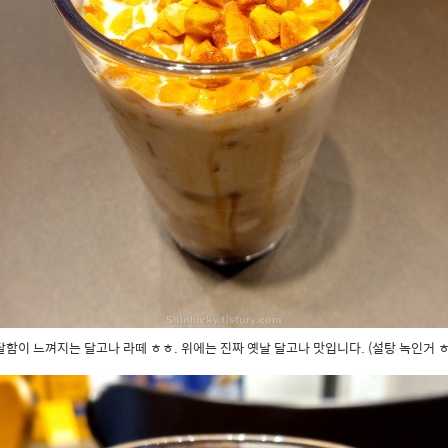
달함이 느껴지는 달고나 라떼 ㅎㅎ. 위에는 진짜 옛날 달고나 맛입니다. (설탕 녹인거 ㅎ