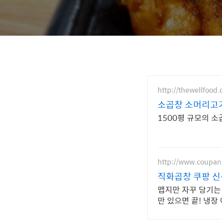
http://thewellfood
소곱창 소머리고
1500평 규모의 소곱
http://www.coupa
직화곱창 쿠팡 
맵지만 자꾸 당기는
만 있으면 끝! 냉장