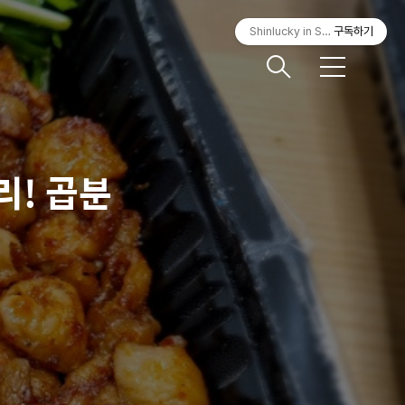
Shinlucky in Seoul
구독하기
메
뉴
리! 곱분