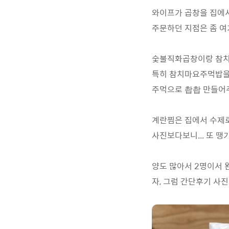
와이프가 곱창을 집에서
주문하던 지점은 좀 여
숯불직화곱창이랑 참치마
특히 참치마요주먹밥을
주먹으로 촵촵 만들어주
계란찜은 집에서 수제로
사진보다보니... 또 땡
양도 많아서 2명이서 
자, 그럼 간단후기 사