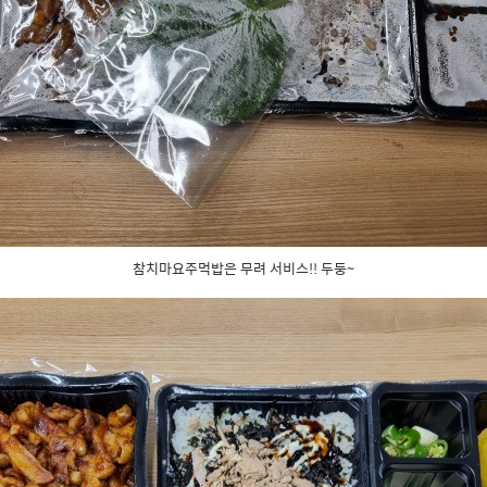
참치마요주먹밥은 무려 서비스!! 두둥~