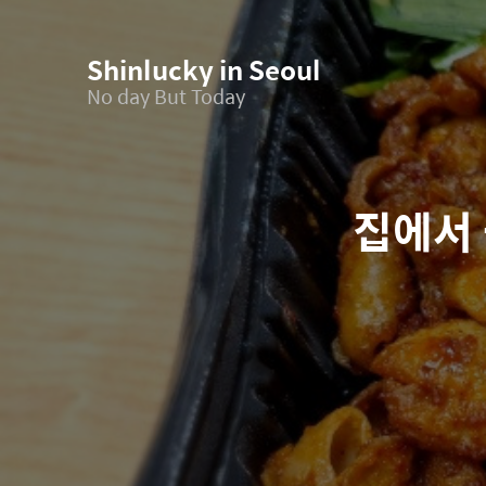
Shinlucky in Seoul
No day But Today
집에서 