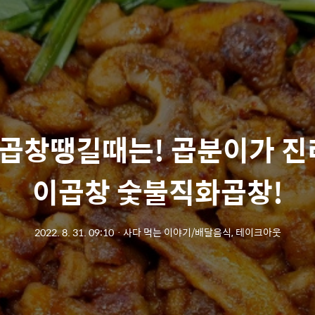
곱창땡길때는! 곱분이가 진
이곱창 숯불직화곱창!
2022. 8. 31. 09:10
ㆍ
사다 먹는 이야기/배달음식, 테이크아웃