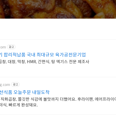
.com
광고
기 합리적납품 국내 최대규모 육가공전문기업
창, 대창, 막창, HMR, 간편식, 탕 엑기스 전문 제조사
ng.com
광고
신선식품 오늘주문 내일도착
 직화곱창, 쫄깃한 식감에 불맛까지 더했어요. 후라이팬, 에어프라이
 야식, 빠르게 완성돼요.