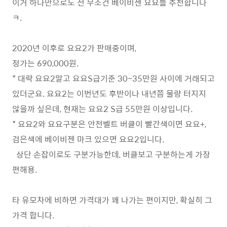
이거 하나만으로도 전 무조건 베이비젠 요요를 추천합니다
ㅋ.
2020년 이후로 요요2가 판매중이며,
정가는 690,000원.
* 대략 요요2말고 요요S급기준 30~35만원 사이에 거래되고
있더군요. 요요2는 이번년도 후반이나 내년쯤 물량 터지지
않을까 싶은데, 현재는 요요2 S급 55만원 이상입니다.
* 요요2와 요요구분은 안전벨트 버클이 빨간색이면 요요+,
검은색에 베이비젠 마크 있으면 요요2입니다.
상단 손잡이로도 구분가능한데, 버클보고 구분하는게 가장
편해용.
타 유모차에 비하면 가격대가 꽤 나가는 편이지만, 확실히 그
가격 합니다.