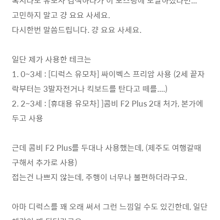
혹시라도 유모차 검색하다가 이 포스팅에 도달하셨다면...
고민하지 말고 걍 요요 사세요.
다시한번 말씀드립니다. 걍 요요 사세요.
일단 제가 사용한 테크는
1. 0~3세 : [디럭스 유모차] 싸이벡스 프리암 사용 (2세 끝자
락부터는 3발자전거나 킥보드를 탄다고 떼를....)
2. 2~3세 : [휴대용 유모차] ]콤비 F2 Plus 2대 처가, 본가에
두고 사용
근데 콤비 F2 Plus를 두대나 사용했는데, (제주도 여행갈때
구해서 추가로 사용)
접는건 나쁘지 않는데, 주행이 너무나 불편하더라구요.
아마 디럭스를 꽤 오래 써서 그런 느낌일 수도 있긴한데, 일단