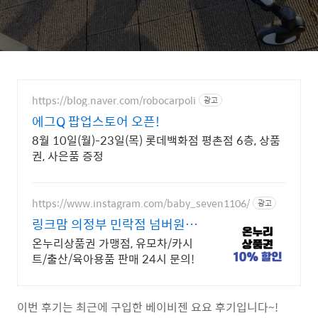
https://blog.naver.com/robocarpoli
광고
에그Q 팝업스토어 오픈!
8월 10일(월)-23일(목) 롯데백화점 평촌점 6층, 상품
권, 사은품 증정
https://www.instagram.com/baby_seven1106/
광고
링크맘 의정부 민락점 넘버원유
아용품판매매장
온누리상품권 가맹점, 유모차/카시
트/출산/육아용품 판매 24시 문의!
이번 후기는 최근에 구입한 베이비젠 요요 후기입니다~!