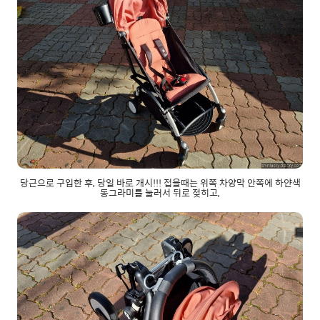
당근으로 구입한 후, 당일 바로 개시!!! 접을때는 위쪽 차양막 안쪽에 하얀색
동그라미를 눌러서 뒤로 젖히고,