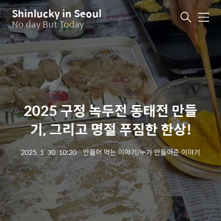
Shinlucky in Seoul
메
No day But Today
뉴
2025 구정 녹두전 동태전 만들
기, 그리고 명절 푸짐한 한상!
2025. 1. 30. 10:20
ㆍ
만들어 먹는 이야기/누가 만들어준 이야기