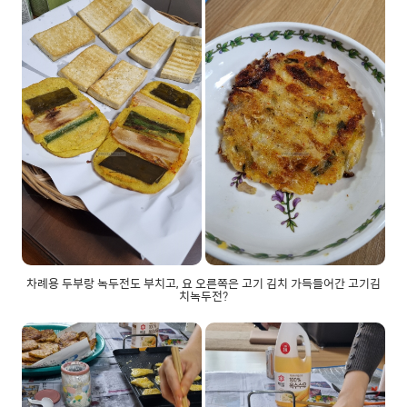
차례용 두부랑 녹두전도 부치고, 요 오른쪽은 고기 김치 가득들어간 고기김
치녹두전?