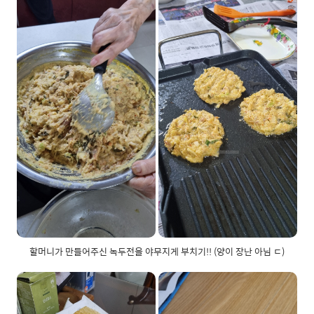
할머니가 만들어주신 녹두전을 야무지게 부치기!! (양이 장난 아님 ㄷ)