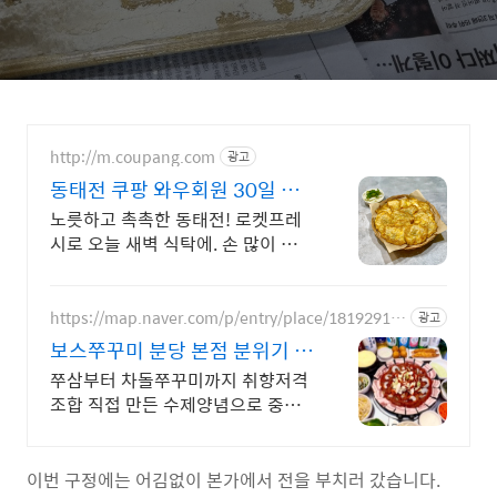
http://m.coupang.com
광고
동태전 쿠팡 와우회원 30일 반
품
노릇하고 촉촉한 동태전! 로켓프레
시로 오늘 새벽 식탁에. 손 많이 가는
명절 준비, 동태전은 이제 간편하게!
효자템을 경험하세요.
https://map.naver.com/p/entry/place/18192913
광고
71
보스쭈꾸미 분당 본점 분위기 좋
은 야장맛집
쭈삼부터 차돌쭈꾸미까지 취향저격
조합 직접 만든 수제양념으로 중독
성있는 맛, 정자역3번출구 도보2분
거리 맛집 보스쭈꾸미
이번 구정에는 어김없이 본가에서 전을 부치러 갔습니다.