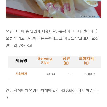
요건 그나마 좀 맛있게 나왔네요. (촛점이 그나마 맞아서;;;)
요렇게 먹고나면 꽤나 든든한데... 그 이유를 알고 보니 요것
만 무려 785 Kal
Serving
당류
포화지방
제품명
Size
(g)
(g)
(k
타워버거
280.0g
6.6
13.2 (88.3)
일반 징거버거 열량이 아래와 같이 439.5Kal 에 비하면 ㅠ.
ㅜ