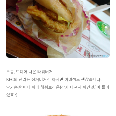
두둥, 드디어 나온 타워버거.
KFC의 진리는 징거버거긴 하지만 이녀석도 괜찮습니다.
닭가슴살 패티 위에 해쉬브라운(감자 다져서 튀긴것.)이 들어
있죠 :)