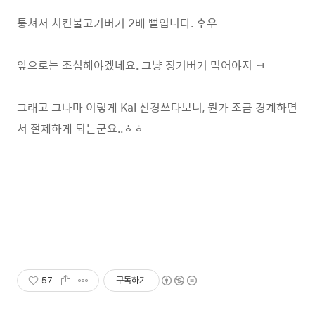
퉁쳐서 치킨불고기버거 2배 뻘입니다. 후우
앞으로는 조심해야겠네요. 그냥 징거버거 먹어야지 ㅋ
그래고 그나마 이렇게 Kal 신경쓰다보니, 뭔가 조금 경계하면
서 절제하게 되는군요..ㅎㅎ
57
구독하기