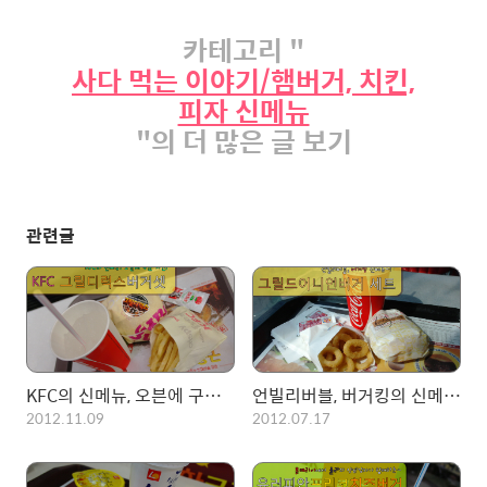
카테고리 "
사다 먹는 이야기/햄버거, 치킨,
피자 신메뉴
"의 더 많은 글 보기
관련글
KFC의 신메뉴, 오븐에 구워 부드럽고 졸깃한 그릴디럭스 버거!
언빌리버블, 버거킹의 신메뉴 그릴드어니언버거 세트!
2012.11.09
2012.07.17