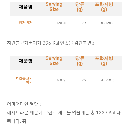
Serving
당류
포화지방
제품명
Size
(g)
(g)
(k
징거버거
188.0g
2.7
5.2 (35.0)
치킨불고기버거가 396 Kal 인것을 감안하면;;
Serving
당류
포화지방
제품명
Size
(g)
(g)
(k
치킨불고기
169.0g
7.9
4.5 (30.3)
버거
어마어마한 열량;;
해시브라운 때문에 그런지 세트를 먹을때는 총 1233 Kal 나
됩니다. 흙