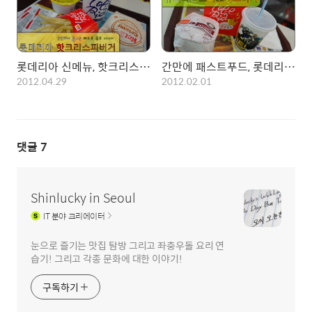
롯데리아 신메뉴, 핫크리스피버거! 924 Kal ;;;
간만에 패스트푸드, 롯데리아에서 즐기는 양념감자와 유러피안프리코치즈버거~
2012.04.29
2012.02.01
댓글
7
Shinlucky in Seoul
IT
분야 크리에이터
눈으로 즐기는 맛집 탐방 그리고 좌충우돌 요리 연
습기! 그리고 각종 문화에 대한 이야기!
구독하기