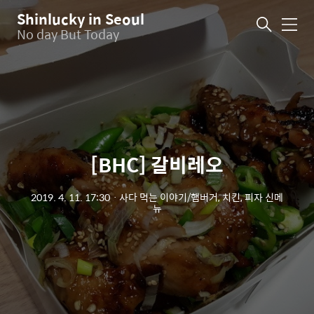
Shinlucky in Seoul
메
No day But Today
뉴
[BHC] 갈비레오
2019. 4. 11. 17:30
ㆍ
사다 먹는 이야기/햄버거, 치킨, 피자 신메
뉴