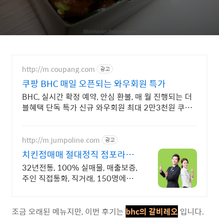
http://m.coupang.com
광고
쿠팡 BHC 매일 오픈되는 와우회원 특가
BHC, 실시간 확정 예약, 안심 환불, 매 월 진행되는 더
블혜택 단독 특가 신규 와우회원 최대 2만3천원 쿠폰
팩+5% 추가적립 혜택! 여행도 이제 쿠팡에서!
http://m.jumpoline.com
광고
치킨점매매 절대정직 점포라인
빠른 직거래 & 안전중개거래
32년전통, 100% 실매물, 매출보증,
주인 직접통화, 직거래, 150명에이
전트
조금 오래된 메뉴지만, 이번 후기는
bhc의 갈비레오
입니다.