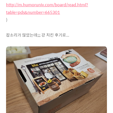
http://m.humoruniv.com/board/read.html?
table=pds&number=665301
)
잡소리가 많았는데;;; 걍 치킨 후기로...