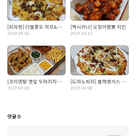
[피자헛] 더블퐁듀 하프&하프 + 베이컨 맥앤치즈 파스타
[멕시카나] 오징어짬뽕 치킨
2019.04.16
2019.04.12
[코리엔탈 깻잎 두마리치킨] 반반치킨
[도미노피자] 블랙앵거스 스테이크 피자 with 랍스터 볼
2019.04.09
2019.04.08
댓글
0