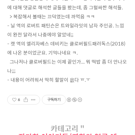
에 대해 댓글로 해석한 글들을 봤는데, 좀 그럴싸한 해석들.
> 복잡해서 볼때는 끄덕였는데 까먹음 ㅋㅋ
- 닐 역의 로버트 패틴슨은 트와일라잇의 남자 주인공. 느낌
이 완전 달라서 나중에야 알았네;;
- 캣 역의 엘리자베스 데비키는 클로버필드패러독스(2018)
에 나온 분이었군요. 기억나네요 ㅋ.
그나저나 클로버필드는 이제 끝인가... 뭐 떡밥 좀 더 안나오
나;;;
- 내용이 어려워서 딱히 할말이 읎다 ㅠ.ㅜ
6
구독하기
카테고리 "