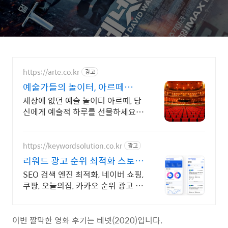
https://arte.co.kr
광고
예술가들의 놀이터, 아르떼
arte.co.kr
세상에 없던 예술 놀이터 아르떼, 당
신에게 예술적 하루를 선물하세요
클래식과 미술, 연극과 영화와 문학
까지 누구나 칼럼니스트가 될 수 있
습니다.
https://keywordsolution.co.kr
광고
리워드 광고 순위 최적화 스토어
순위 광고 전문
SEO 검색 엔진 최적화, 네이버 쇼핑,
쿠팡, 오늘의집, 카카오 순위 광고 전
문
이번 짤막한 영화 후기는 테넷(2020)입니다.