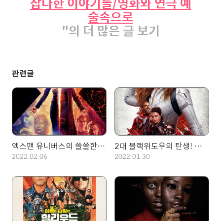
잡다한 이야기들/영화와 연극 예
술속으로
"의 더 많은 글 보기
관련글
엑스맨 유니버스의 쓸쓸한 퇴장.. 엑스맨: 다크 피닉스
2대 블랙위도우의 탄생! 블랙위도우(2021)
2022.02.06
2022.01.30