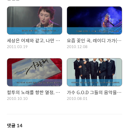
세상은 어제와 같고, 나만 혼자 달라져 있다.. 이소라의 [바람이 분다]
요즘 꽂인 곡, 레이디 가가(Lady GaGa)의 포커페이스(Poker Face)
2011.03.19
2010.12.08
컬투의 노래를 향한 열정, 디지털 싱글 "사랑해"~
가수 G.O.D 그들의 음악을 회상하여 보자.~!
2010.10.10
2010.08.01
댓글
14