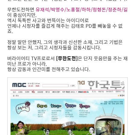
무한도전하면
유재석/박명수/노홍철/하하/정형돈/정준하/길
이 중심이지만,
역시 독특한 사고와 번뜩이는 아이디어로
언제나 시청자를 즐겁게 해주는 김태호 PD를 빼놓을 수 없
죠.
정말 말만 안했지, 그의 생각과 신선한 소재, 그리고 기법은
항상 보는 저, 그리고 시청자들을 감동시킵니다.
버라이어티 TV프로로서
[무한도전]
은 단지 웃음만을 주는 재
미난 프로가 아니라,
항상 감동과 인간미를 전해주고 있습니다.