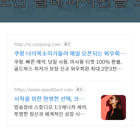
http://m.coupang.com
광고
쿠팡 너의목소리가들려 매일 오픈되는 와우회원
특가
쿠팡, 빠른 예약, 당일 사용, 미사용 티켓 100% 환불,
골드박스 최저가 보장 신규 와우회원 최대 2만3천원
쿠폰팩+5% 추가적립 혜택! 여행도 이제 쿠팡에서!
https://www.apex82ent.com
광고
시작을 위한 현명한 선택, 크리
에이터, BJ 상시 모집
방송장비 스튜디오 1:1매니저 케어,
투명한 정산과 체계적인 성장 시스
템