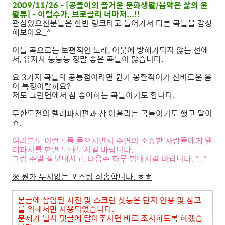
2009/11/26 - [공돌이의 즐거운 문화생활/음악은 삶의 윤
활류] - 이럴수가, 브로콜리 너마저...!!
관심있으신분들은 한번 링크타고 들어가서 다른 곡들을 감상
해보아요_^
이들 곡으로는 보편적인 노래, 이웃에 방해가되지 않는 선에
서, 유자차 등등등 정말 좋은 곡들이 많습니다.
요 3가지 곡들의 공통점이라면 뭔가 몽환적이거 신비로운 음
이 특징이랄까요?
저도 그런면에서 참 좋아하는 곡들이기도 합니다.
무한도전의 텔레파시편과 참 어울리는 곡들이기도 했고 말이
죠.
여러분도 이런곡들 들으시면서 주변의 소중한 사람들에게 텔
레파시를 한번 보내보시길 바랍니다.
그럼 주말 잘보내시고, 다음주 하루 힘내시길 바랍니다. ^_^
※ 뭔가 두서없는 포스팅 죄송합니다. ㅎㅎ
본글에 삽입된 사진 및 스크린 샷등은 단지 인용 및 참고
를 위해서만 사용되었습니다.
문제가 될시 댓글에 달아주시면 바로 조치하도록 하겠습