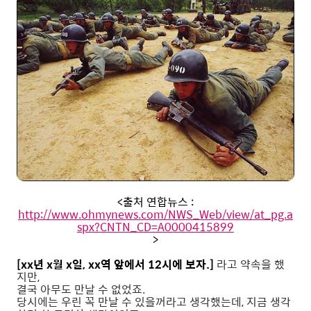
<출처 연합뉴스 :
http://www.ohmynews.com/NWS_Web/view/at_pg.a
spx?CNTN_CD=A0000415899
>
[xx년 x월 x일, xx역 앞에서 12시에 보자.]
라고 약속을 했
지만,
결국 아무도 만날 수 없었죠.
당시에는 우린 꼭 만날 수 있을꺼라고 생각했는데, 지금 생각