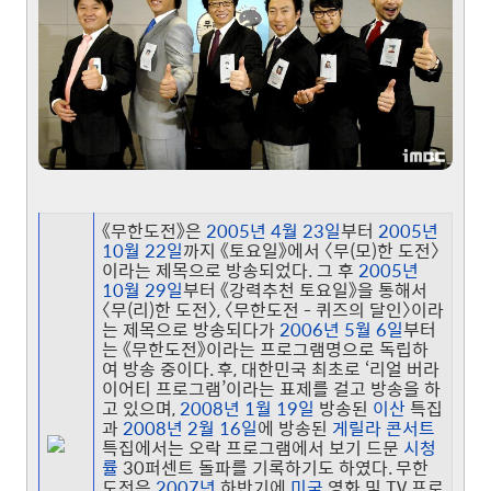
《무한도전》은
2005년
4월 23일
부터
2005년
10월 22일
까지 《토요일》에서 〈무(모)한 도전〉
이라는 제목으로 방송되었다. 그 후
2005년
10월 29일
부터 《강력추천 토요일》을 통해서
〈무(리)한 도전〉, 〈무한도전 - 퀴즈의 달인〉이라
는 제목으로 방송되다가
2006년
5월 6일
부터
는 《무한도전》이라는 프로그램명으로 독립하
여 방송 중이다.
후, 대한민국 최초로 ‘리얼 버라
이어티 프로그램’이라는 표제를 걸고 방송을 하
고 있으며,
2008년
1월 19일
방송된
이산
특집
과
2008년
2월 16일
에 방송된
게릴라 콘서트
특집에서는 오락 프로그램에서 보기 드문
시청
률
30퍼센트 돌파를 기록하기도 하였다.
무한
도전은
2007년
하반기에
미국
영화 및 TV 프로