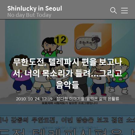
Shinlucky in Seoul
메
No day But Today
뉴
무한도전, 텔레파시 편을 보고나
서, 너의 목소리가 들려...그리고
음악들
2010. 10. 24. 12:19
ㆍ
잡다한 이야기들/음악은 삶의 윤활류