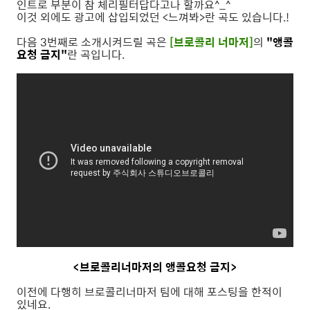
인트로 부분이 참 체리필터답다고나 할까요^_^
이것 외에도 광고에 삽입되었던 <느껴봐>란 곡도 있습니다.!
다음 3번째로 소개시켜드릴 곡은
[브로콜리 너마저]
의
"앵콜
요청 금지"
란 곡입니다.
<브로콜리너마저의 앵콜요청 금지>
이전에 다행히 브로콜리너마저 팀에 대해 포스팅을 한적이
있네요.