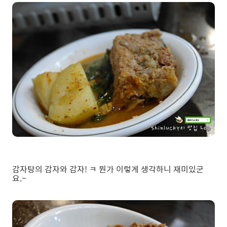
감자탕의 감자와 감자! ㅋ 뭔가 이렇게 생각하니 재미있군
요.~