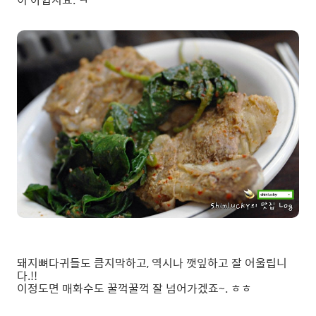
돼지뼈다귀들도 큼지막하고, 역시나 깻잎하고 잘 어울립니
다.!!
이정도면 매화수도 꿀꺽꿀꺽 잘 넘어가겠죠~. ㅎㅎ