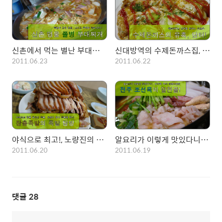
신촌에서 먹는 별난 부대찌개!, 무제한 라면사리가 돋보이는 쫄병부대찌개
신대방역의 수제돈까스집, 피자돈까스의 유혹에 빠지다. 담터!
2011.06.23
2011.06.22
야식으로 최고!, 노량진의 소문난 족발집! 장충왕족발집에서 먹는 족발~
알요리가 이렇게 맛있다니!!! 전주 조선옥에서 먹는 알전골~
2011.06.20
2011.06.19
댓글
28