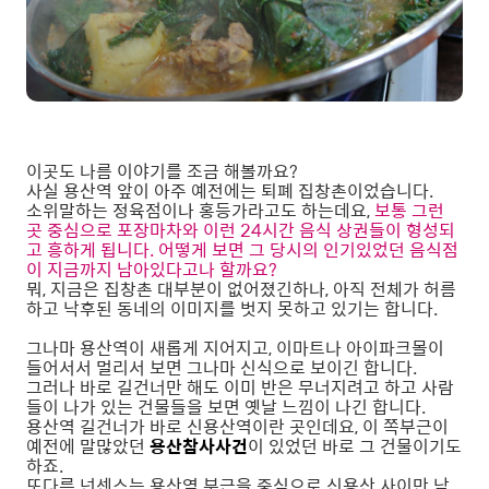
이곳도 나름 이야기를 조금 해볼까요?
사실 용산역 앞이 아주 예전에는 퇴폐 집창촌이었습니다.
소위말하는 정육점이나 홍등가라고도 하는데요,
보통 그런
곳 중심으로 포장마차와 이런 24시간 음식 상권들이 형성되
고 흥하게 됩니다. 어떻게 보면 그 당시의 인기있었던 음식점
이 지금까지 남아있다고나 할까요?
뭐, 지금은 집창촌 대부분이 없어졌긴하나, 아직 전체가 허름
하고 낙후된 동네의 이미지를 벗지 못하고 있기는 합니다.
그나마 용산역이 새롭게 지어지고, 이마트나 아이파크몰이
들어서서 멀리서 보면 그나마 신식으로 보이긴 합니다.
그러나 바로 길건너만 해도 이미 반은 무너지려고 하고 사람
들이 나가 있는 건물들을 보면 옛날 느낌이 나긴 합니다.
용산역 길건너가 바로 신용산역이란 곳인데요, 이 쪽부근이
예전에 말많았던
용산참사사건
이 있었던 바로 그 건물이기도
하죠.
또다른 넌센스는 용산역 부근을 중심으로 신용산 사이만 낙