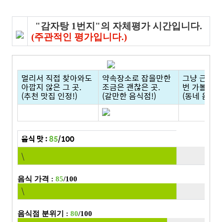
"감자탕 1번지"의 자체평가 시간입니다.
(주관적인 평가입니다.)
멀리서 직접 찾아와도
약속장소로 잡을만한
그냥 근처에
아깝지 않은 그 곳.
조금은 괜찮은 곳.
번 가볼만한 
(추천 맛집 인정!)
(갈만한 음식점!)
(동네 음식점
음식 맛 :
85
/100
\
음식 가격 :
85
/100
\
음식점 분위기 :
80
/100