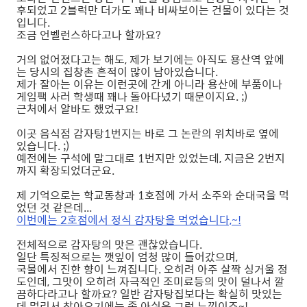
후되었고 2블럭만 더가도 꽤나 비싸보이는 건물이 있다는 것
입니다.
조금 언벨런스하다고나 할까요?
거의 없어졌다고는 해도, 제가 보기에는 아직도 용산역 앞에
는 당시의 집창촌 흔적이 많이 남아있습니다.
제가 잘아는 이유는 이런곳에 간게 아니라 용산에 부품이나
게임팩 사러 학생때 꽤나 돌아다녔기 때문이지요. ;)
근처에서 알바도 했었구요!
이곳 음식점 감자탕1번지는 바로 그 논란의 위치바로 옆에
있습니다. ;)
예전에는 구석에 말그대로 1번지만 있었는데, 지금은 2번지
까지 확장되었더군요.
제 기억으로는 학교동창과 1호점에 가서 소주와 순대국을 먹
었던 것 같은데...
이번에는 2호점에서 정식 감자탕을 먹었습니다,~!
전체적으로 감자탕의 맛은 괜찮았습니다.
일단 특징적으로는 깻잎이 엄청 많이 들어갔으며,
국물에서 진한 향이 느껴집니다. 오히려 아주 살짝 싱거울 정
도인데, 그맛이 오히려 자극적인 조미료등의 맛이 덜나서 깔
끔하다라고나 할까요? 일반 감자탕집보다는 확실히 맛있는
데 멀리서 찾아오기에는 좀 아쉬운 그런 느낌이죠~!