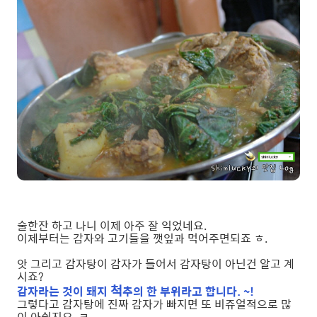
술한잔 하고 나니 이제 아주 잘 익었네요.
이제부터는 감자와 고기들을 깻잎과 먹어주면되죠 ㅎ.
앗 그리고 감자탕이 감자가 들어서 감자탕이 아닌건 알고 계
시죠?
척
감자라는 것이 돼지
추의 한 부위라고 합니다. ~!
그렇다고 감자탕에 진짜 감자가 빠지면 또 비쥬얼적으로 많
이 아쉽지요. ㅋ