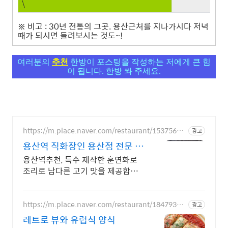
\
※ 비고 : 30년 전통의 그곳. 용산근처를 지나가시다 저녁
때가 되시면 들려보시는 것도~!
여러분의
추천
한방이 포스팅을 작성하는 저에게 큰 힘
이 됩니다. 한방 쏴 주세요.
https://m.place.naver.com/restaurant/15375619
광고
29
용산역 직화장인 용산점 전문 그
릴링 서비스
용산역추천, 특수 제작한 훈연화로
조리로 남다른 고기 맛을 제공합니
다. 훈연 화로의 깊은 풍미와 감각적
인 인테리어로 한번 방문하면 꼭 다
시 찾게 되는 곳
https://m.place.naver.com/restaurant/18479350
광고
75
레트로 뷰와 유럽식 양식