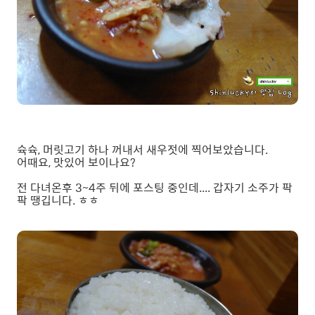
슉슉, 머릿고기 하나 꺼내서 새우젓에 찍어보았습니다.
어때요, 맛있어 보이나요?
전 다녀온후 3~4주 뒤에 포스팅 중인데.... 갑자기 소주가 팍
팍 땡깁니다. ㅎㅎ