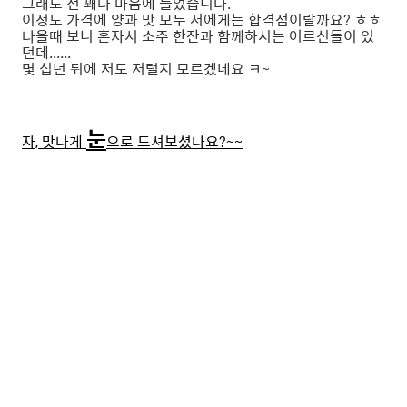
그래도 전 꽤나 마음에 들었습니다.
이정도 가격에 양과 맛 모두 저에게는 합격점이랄까요? ㅎㅎ
나올때 보니 혼자서 소주 한잔과 함께하시는 어르신들이 있
던데......
몇 십년 뒤에 저도 저럴지 모르겠네요 ㅋ~
눈
자, 맛나게
으로 드셔보셨나요?~~