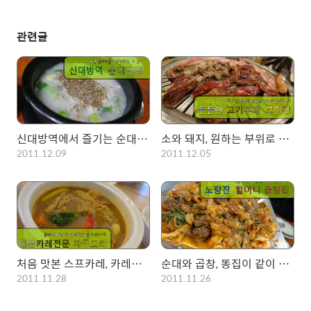
관련글
신대방역에서 즐기는 순대국 한그릇!, 구수한 국물로 라이딩후 하루를 마무리!!
소와 돼지, 원하는 부위로 마음껏 먹어보자~. 본전뽑으러 간 고기킹!!
2011.12.09
2011.12.05
처음 맛본 스프카레, 카레와는 다른 새로운 맛! 홍대 파쿠모리에서 맛보다.
순대와 곱창, 똥집이 같이 하는 모듬곱창! 노량진 할머니 곱창집에서 즐기다~
2011.11.28
2011.11.26