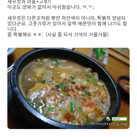
새우젓과 마늘+고추!!
이곳도 양파가 없어서 아쉬웠습니다. ㅠ.ㅜ;
새우젓은 다른곳처럼 뽀얀 하얀색이 아니라, 특별히 양념되
었더군요. 고춧가루가 있어서 살짝 매운맛이 함께 나기도 합
니다.
좀 특별해요 ㅎㅎ. (사실 좀 되서 기억이 가물가물)