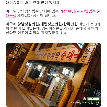
대림중학교 바로 옆에 붙어 있지요.
아마도 강남성심병원 근처에 있는
가장 유명/싸고/맛있는 순
대국집
이 아닐까 생각이 됩니다.
이쪽에
강남성심병원/대림성모병원/한독병원
이렇게 큰 3개
의 병원이 몰려있는데, 입원하신분들 갑자기 순대국이 땡기
신다면 이곳이 최적의 위치겠군요 ㅎㅎ