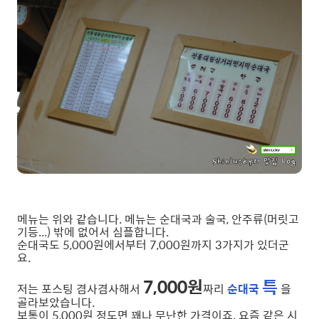
메뉴는 위와 같습니다. 메뉴는 순대국과 술국, 안주류(머릿고
기등...) 밖에 없어서 심플합니다.
순대국도 5,000원에서부터 7,000원까지 3가지가 있더군
요.
7,000원
특
저는 포스팅 겸사겸사해서
짜리
순대국
을
골라보았습니다.
보통이 5,000원 정도면 꽤나 무난한 가격이죠. 요즘 같은 시