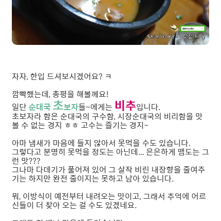
자자, 한입 드셔보시겠어요? ㅋ
깜빡했는데, 총평을 해볼께요!
초
비추
일단
순대국
보자
들~에게는
입니다.
초보자라 함은 순대국의 구수함, 시장순대국의 비리함을 맛
볼 수 없는 경지 ㅎㅎ 고수는 즐기는 경지~
아마 냄새가 마음에 들지 않아서 못먹을 수도 있습니다.
그렇다고 분명히 못먹을 정도는 아닌데... 은은하게 맴도는 그
런 맛???
그나마 다데기가 풀어져 있어 그 살작 비린 내장향을 줄여주
기는 하지만 완전 줄이지는 못하고 남아 있습니다.
뭐, 이방식이 예전부터 내려오는 맛이고, 그래서 추억에 어르
신들이 더 찾아 오는 걸 수도 있겠네요.