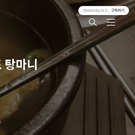
Shinlucky in Seoul
구독하기
메
뉴
포 탕마니