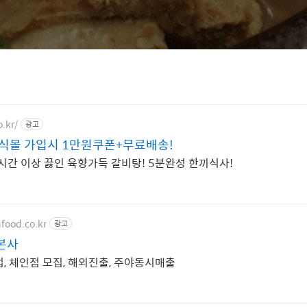
.kr/
광고
식몰 가입시 1만원쿠폰+무료배송!
2시간 이상 끓인 육향가득 갈비탕! 5분완성 한끼식사!
food.co.kr
광고
본사
업, 체인점 모집, 해외진출, 주야동시매출