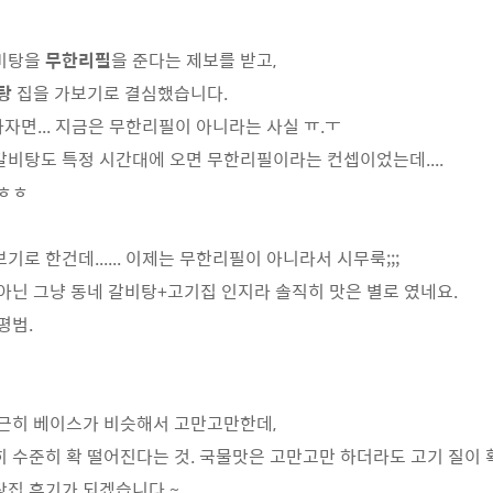
비탕을
무한리필
을 준다는 제보를 받고,
탕
집을 가보기로 결심했습니다.
하자면... 지금은 무한리필이 아니라는 사실 ㅠ.ㅜ
비탕도 특정 시간대에 오면 무한리필이라는 컨셉이었는데....
 ㅎㅎ
로 한건데...... 이제는 무한리필이 아니라서 시무룩;;;
아닌 그냥 동네 갈비탕+고기집 인지라 솔직히 맛은 별로 였네요.
평범.
근히 베이스가 비슷해서 고만고만한데,
 수준히 확 떨어진다는 것. 국물맛은 고만고만 하더라도 고기 질이 
집 후기가 되겠습니다.~