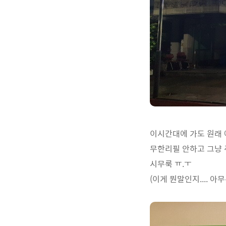
이시간대에 가도 원래 
무한리필 안하고 그냥 주
시무룩 ㅠ.ㅜ
(이게 뭔말인지.... 