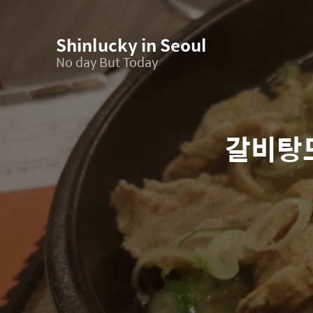
Shinlucky in Seoul
No day But Today
갈비탕도