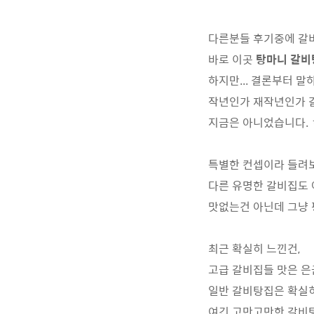
다른분들 후기중에 갈
바로 이곳
탕마니 갈비
하지만... 결론부터 말
작년인가 재작년인가 갈
지금은 아니었습니다.
특별한 컨셉이라 들려보기
다른 유명한 갈비집도 
맛없는건 아닌데 그냥 
최근 확실히 느낀건,
고급 갈비집들 맛은 은
일반 갈비탕집은 확실히
여긴 고만고만한 갈비탕