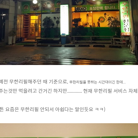
예전 무한리필해주던 때 기준으로,
무한리필을 못하는 시간대이긴 한데...
는것만 먹을려고 간거긴 하지만............ 현재 무한리필 서비스 
아무튼 요즘은 무한리필 안되서 아쉽다는 말인듯요 ㅋㅋ)