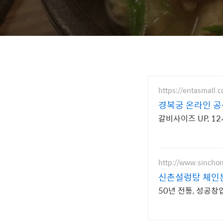
https://entasmall.co
경복궁 온라인 공
갈비사이즈 UP, 1
http://www.sinchon
신촌설렁탕 체인
50년 전통, 성공창