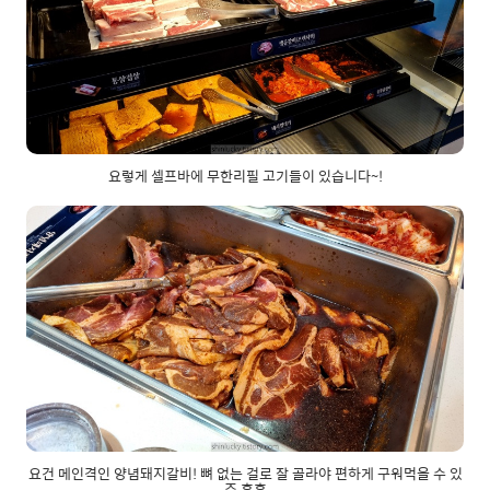
요렇게 셀프바에 무한리필 고기들이 있습니다~!
요건 메인격인 양념돼지갈비! 뼈 없는 걸로 잘 골라야 편하게 구워먹을 수 있
죠 후후