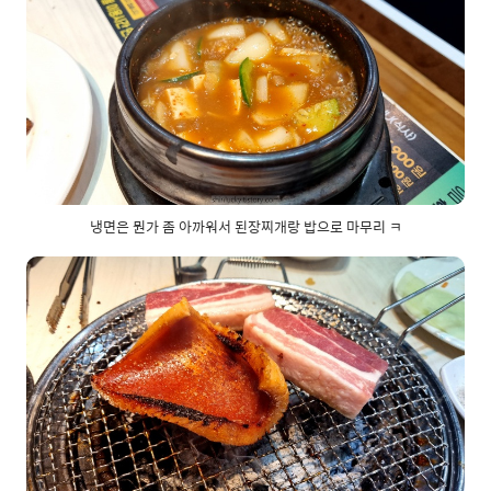
냉면은 뭔가 좀 아까워서 된장찌개랑 밥으로 마무리 ㅋ