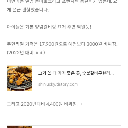
이번에는 일명 돈마호크라고 프렌치렉 등갈비가 있는데, 요
게 은근 괜찮았습니다.
아이들은 기본 양념갈비랑 요거 주면 딱일듯!
무한리필 가격은 17,900원으로 예전보다 3000원 비싸짐.
(2022년 대비 ㅎㅎ)
고기 쏠 때 가기 좋은 곳, 숯불갈비무한리필! 명륜진사갈비~
shinlucky.tistory.com
그리고 2020년대비 4,400원 비싸짐 ㅋ