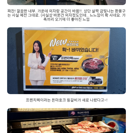
짜잔! 깔끔한 내부. 가운데 의자랑 공간이 바뀜!!. 상단 살짝 금빛나는 환풍구
는 사실 예전 그대로. (사실상 바뀐건 의자정도인데.. 느느낌이 확 사네요. 가
족끼리 오기에 더 좋아진 느낌
프렌치렉이라는 돈마호크 등갈비가 새로 나왔다고~!