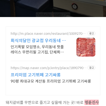
http://m.place.naver.com/restaurant/100927094
광고
6/
회식의달인 광교점 우리동네 핫
플~ 광교맛집~!
인기폭발 모임명소, 우리동네 핫플
레이스 무한리필 고기집, 단체회식
가능 그 날 손질한 고기사용 원칙!
단체모임환영, 주차장 완비, 지금 바
로 예약하세요~
https://map.naver.com/p/entry/place/18907900
광고
06
프리미엄 고기뷔페 고기싸롱
90평 최대규모 계산동 프리미엄 고기뷔페 고기싸롱
돼지갈비를 무한으로 즐기고 싶을때 가는 곳! 바로
명륜진사