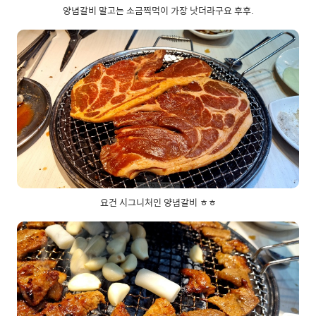
양념갈비 말고는 소금찍먹이 가장 낫더라구요 후후.
요건 시그니처인 양념갈비 ㅎㅎ