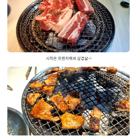
시작은 프렌치렉과 삼겹살~!