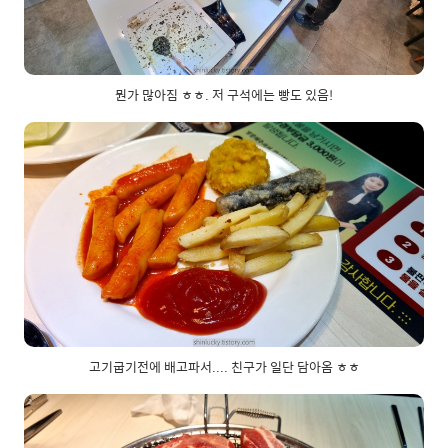
뭔가 많아짐 ㅎㅎ. 저 구석에는 빵도 있음!
고기굽기전에 배고파서.... 친구가 일단 담아옴 ㅎㅎ