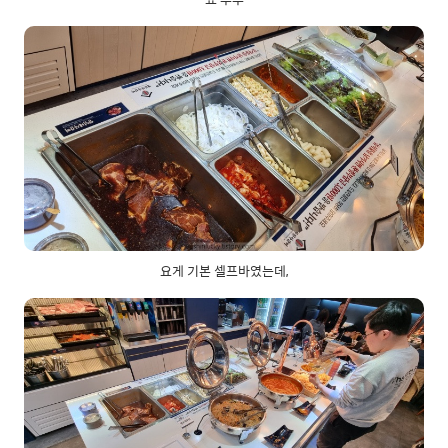
요게 기본 셀프바였는데,