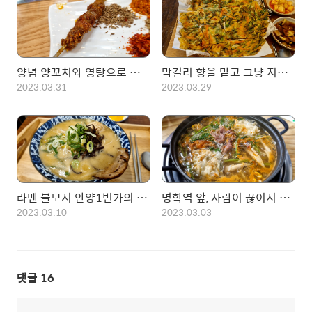
양념 양꼬치와 영탕으로 깔끔한 한끼 마무리! 백년부 양꼬치
막걸리 향을 맡고 그냥 지나치지 못한... 종로빈대떡 안양1번가
2023.03.31
2023.03.29
라멘 불모지 안양1번가의 마지막 희망 이찌방!
명학역 앞, 사람이 끊이지 않는 명학골! 만두전골+오리주물럭+갑오징어을 한번에 먹는 황제 세트
2023.03.10
2023.03.03
댓글
16