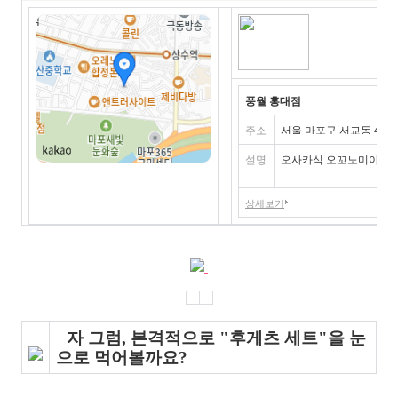
풍월
홍대점
주소
서울 마포구 서교동 408-
설명
오사카식 오꼬노미야끼를 
상세보기
자 그럼, 본격적으로 "후게츠 세트"을 눈
으로 먹어볼까요?