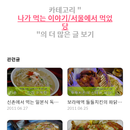
카테고리 "
나가 먹는 이야기/서울에서 먹었
당
"의 더 많은 글 보기
관련글
신촌에서 먹는 일본식 독서실형 라멘집! 나가사키 짬뽕라멘 이찌멘
보라매역 둘둘치킨의 파닭! 그리고 만인의 연인~, 진리의 치맥
2011.06.27
2011.06.25