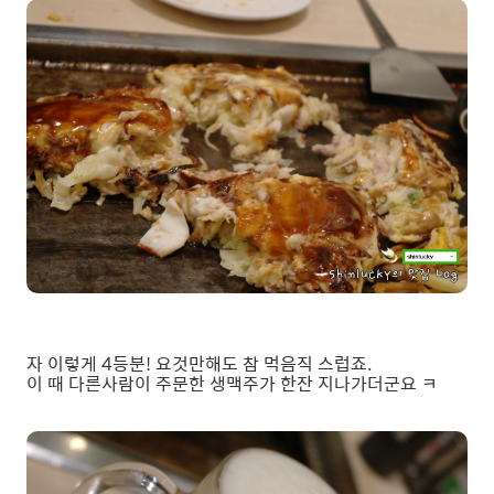
자 이렇게 4등분! 요것만해도 참 먹음직 스럽죠.
이 때 다른사람이 주문한 생맥주가 한잔 지나가더군요 ㅋ