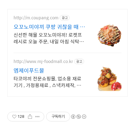
http://m.coupang.com
광고
오꼬노미야끼 쿠팡 귀찮을 때 간
편 요리
신선한 해물 오꼬노미야끼! 로켓프
레시로 오늘 주문, 내일 아침 식탁에.
따로 손질없이 간편 조리! 아삭한 식
감과 깊은 소스맛이 일품인 맥주안
주.
http://www.mj-foodmall.co.kr
광고
엠제이푸드몰
타코야끼 전문쇼핑몰, 업소용 재료
기기 , 가정용재료 , 스낵카제작, 창
업상담
128
구독하기