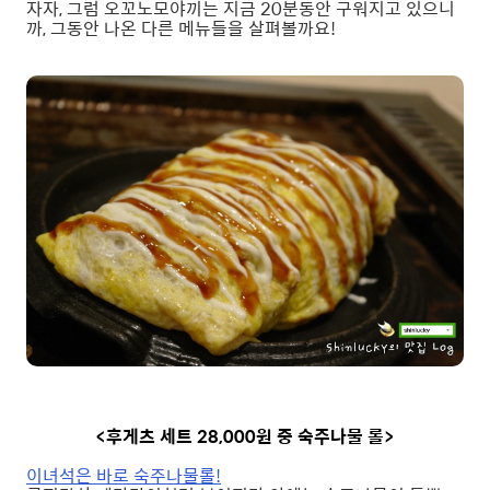
자자, 그럼 오꼬노모야끼는 지금 20분동안 구워지고 있으니
까, 그동안 나온 다른 메뉴들을 살펴볼까요!
<후게츠 세트 28,000원 중 숙주나물 롤>
이녀석은 바로 숙주나물롤!