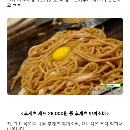
요 ㅎㅎ
<후게츠 세트 28,000원 중 후게츠 야끼소바>
자, 그 다음으로 나온 후게츠 야끼소바. 요녀석은 조금 익혀서
나옵니다.