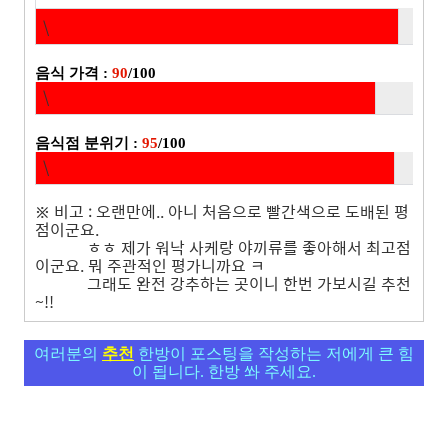
\
음식 가격 :
90
/100
\
음식점 분위기 :
9
5
/100
\
※ 비고 : 오랜만에.. 아니 처음으로 빨간색으로 도배된 평
점이군요.
ㅎㅎ 제가 워낙 사케랑 야끼류를 좋아해서 최고점
이군요. 뭐 주관적인 평가니까요 ㅋ
그래도 완전 강추하는 곳이니 한번 가보시길 추천
~!!
여러분의
추천
한방이 포스팅을 작성하는 저에게 큰 힘
이 됩니다. 한방 쏴 주세요.