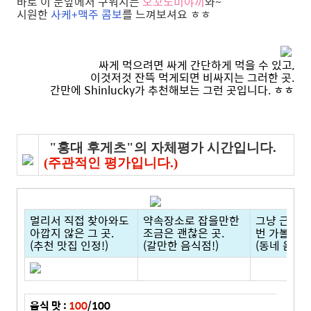
바로 이 눈앞에서 구워지는
오꼬노미야끼
와~
시원한
사케+맥주 콤보
를 느껴보셔요 ㅎㅎ
싸게 먹으려면 싸게 간단하게 먹을 수 있고,
이것저것 잔뜩 먹게되면 비싸지는 그러한 곳.
간만에 Shinlucky가 추천해보는 그런 곳입니다. ㅎㅎ
"홍대 후게츠"의 자체평가 시간입니다.
(주관적인 평가입니다.)
멀리서 직접 찾아와도
약속장소로 잡을만한
그냥 근처에
아깝지 않은 그 곳.
조금은 괜찮은 곳.
번 가볼만한 
(추천 맛집 인정!)
(갈만한 음식점!)
(동네 음식점
음식 맛 :
100
/100