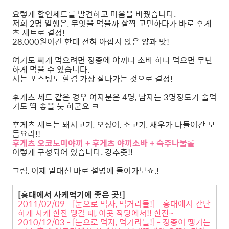
요렇게 할인세트를 발견하고 마음을 바꿨습니다.
저희 2명 일행은, 무엇을 먹을까 살짝 고민하다가 바로 후게
츠 세트로 결정!
28,000원이긴 한데 전혀 아깝지 않은 양과 맛!
여기도 싸게 먹으려면 정종에 야끼나 소바 하나 먹으면 무난
하게 먹을 수 있습니다.
저는 포스팅도 할겸 가장 잘나가는 것으로 결정!
후게츠 세트 같은 경우 여자분은 4명, 남자는 3명정도가 술먹
기도 딱 좋을 듯 하군요 ㅋ
후게츠 세트는 돼지고기, 오징어, 소고기, 새우가 다들어간 모
듬요리!!
후게츠 오코노미야끼 + 후게츠 야끼소바 + 숙주나물롤
이렇게 구성되어 있습니다. 강추춧!!
그럼, 이제 말대신 바로 설명에 들어가보죠.!
[홍대에서 사케먹기에 좋은 곳!]
2011/02/09 - [눈으로 먹자, 먹거리들!] - 홍대에서 간단
하게 사케 한잔 땡길 때, 이곳 작당에서!! 한잔~
2010/12/03 - [눈으로 먹자, 먹거리들!] - 정종이 땡기는