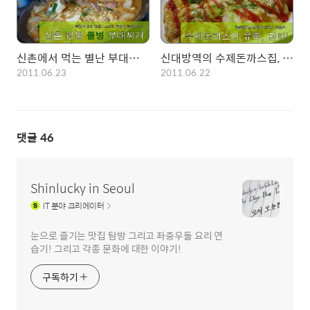
신촌에서 먹는 별난 부대찌개!, 무제한 라면사리가 돋보이는 쫄병부대찌개
신대방역의 수제돈까스집, 피자돈까스의 유혹에 빠지다. 담터!
2011.06.23
2011.06.22
댓글
46
Shinlucky in Seoul
IT
분야 크리에이터
눈으로 즐기는 맛집 탐방 그리고 좌충우돌 요리 연
습기! 그리고 각종 문화에 대한 이야기!
구독하기