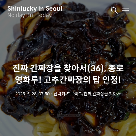
Shinlucky in Seoul
메
No day But Today
뉴
진짜 간짜장을 찾아서(36), 종로
영화루! 고추간짜장의 탑 인정!
2025. 5. 28. 07:50
ㆍ
신럭키 프로젝트/진짜 간짜장을 찾아서