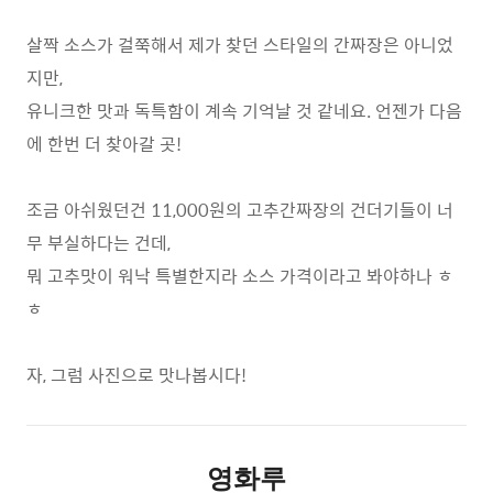
살짝 소스가 걸쭉해서 제가 찾던 스타일의 간짜장은 아니었
지만,
유니크한 맛과 독특함이 계속 기억날 것 같네요. 언젠가 다음
에 한번 더 찾아갈 곳!
조금 아쉬웠던건 11,000원의 고추간짜장의 건더기들이 너
무 부실하다는 건데,
뭐 고추맛이 워낙 특별한지라 소스 가격이라고 봐야하나 ㅎ
ㅎ
자, 그럼 사진으로 맛나봅시다!