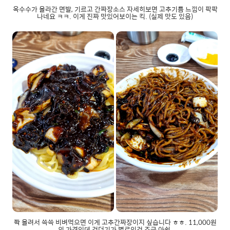
옥수수가 올라간 면발, 기르고 간짜장소스 자세히보면 고추기름 느낌이 팍팍
나네요 ㅋㅋ. 이게 진짜 맛있어보이는 킥. (실제 맛도 있음)
쫙 올려서 쓱쓱 비벼먹으면 이게 고추간짜장이지 싶습니다 ㅎㅎ. 11,000원
의 가격인데 건더기가 별로인건 조금 아쉽.