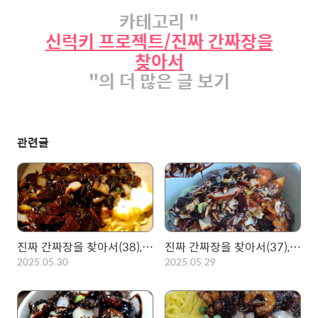
카테고리 "
신럭키 프로젝트/진짜 간짜장을
찾아서
"의 더 많은 글 보기
관련글
진짜 간짜장을 찾아서(38), 서교동 진향! 가지와 청양고추 그리고 천마가 들어간 간짜장!
진짜 간짜장을 찾아서(37), 중구 태화루! 3시전에 가야 먹을 수 있는 노포
2025.05.30
2025.05.29