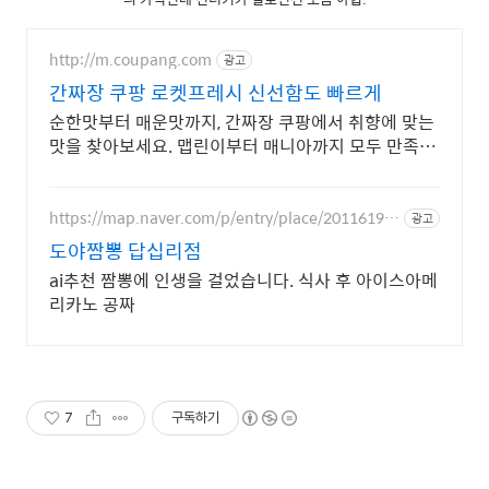
http://m.coupang.com
광고
간짜장 쿠팡 로켓프레시 신선함도 빠르게
순한맛부터 매운맛까지, 간짜장 쿠팡에서 취향에 맞는
맛을 찾아보세요. 맵린이부터 매니아까지 모두 만족!
와우회원은 30일 내 무료 반품.
https://map.naver.com/p/entry/place/20116194
광고
84
도야짬뽕 답십리점
ai추천 짬뽕에 인생을 걸었습니다. 식사 후 아이스아메
리카노 공짜
7
구독하기