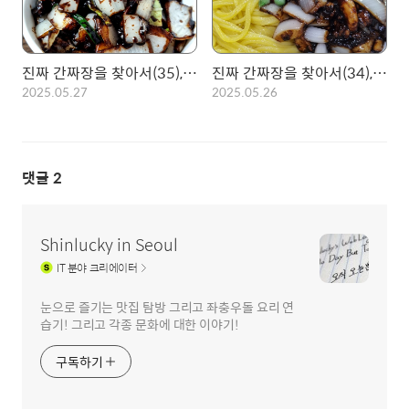
진짜 간짜장을 찾아서(35), 마포 양정원! 엔하이픈 성지에서 먹는 삼선간짜장
진짜 간짜장을 찾아서(34), 영등포 동춘관! 금요일만 먹을 수 있는 삼선짜장
2025.05.27
2025.05.26
댓글
2
Shinlucky in Seoul
IT
분야 크리에이터
눈으로 즐기는 맛집 탐방 그리고 좌충우돌 요리 연
습기! 그리고 각종 문화에 대한 이야기!
구독하기